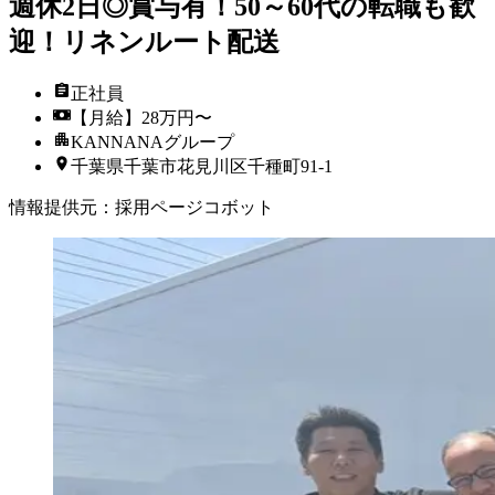
週休2日◎賞与有！50～60代の転職も歓
迎！リネンルート配送
正社員
【月給】28万円〜
KANNANAグループ
千葉県千葉市花見川区千種町91-1
情報提供元
：
採用ページコボット