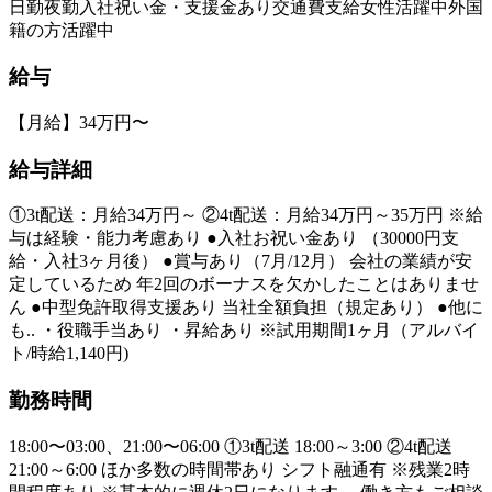
日勤
夜勤
入社祝い金・支援金あり
交通費支給
女性活躍中
外国
籍の方活躍中
給与
【月給】34万円〜
給与詳細
①3t配送：月給34万円～ ②4t配送：月給34万円～35万円 ※給
与は経験・能力考慮あり ●入社お祝い金あり （30000円支
給・入社3ヶ月後） ●賞与あり（7月/12月） 会社の業績が安
定しているため 年2回のボーナスを欠かしたことはありませ
ん ●中型免許取得支援あり 当社全額負担（規定あり） ●他に
も.. ・役職手当あり ・昇給あり ※試用期間1ヶ月（アルバイ
ト/時給1,140円)
勤務時間
18:00〜03:00、21:00〜06:00 ①3t配送 18:00～3:00 ②4t配送
21:00～6:00 ほか多数の時間帯あり シフト融通有 ※残業2時