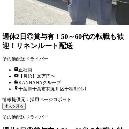
週休2日◎賞与有！50～60代の転職も歓
迎！リネンルート配送
その他配送ドライバー
正社員
【月給】28万円〜
KANNANAグループ
千葉県千葉市花見川区千種町91-1
情報提供元
：
採用ページコボット
求人を見る
その他配送ドライバー