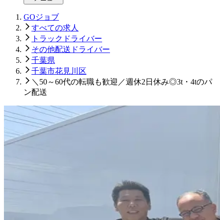
GOジョブ
すべての求人
トラックドライバー
その他配送ドライバー
千葉県
千葉市花見川区
＼50～60代の転職も歓迎／週休2日休み◎3t・4tのパ
ン配送