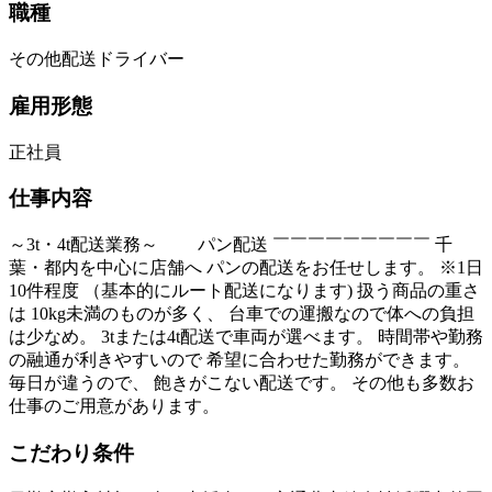
職種
その他配送ドライバー
雇用形態
正社員
仕事内容
～3t・4t配送業務～ パン配送 ￣￣￣￣￣￣￣￣￣ 千
葉・都内を中心に店舗へ パンの配送をお任せします。 ※1日
10件程度 （基本的にルート配送になります) 扱う商品の重さ
は 10kg未満のものが多く、 台車での運搬なので体への負担
は少なめ。 3tまたは4t配送で車両が選べます。 時間帯や勤務
の融通が利きやすいので 希望に合わせた勤務ができます。
毎日が違うので、 飽きがこない配送です。 その他も多数お
仕事のご用意があります。
こだわり条件