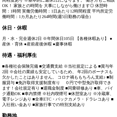
間程度あり ※基本的に週休2日になります。 働き方もご相談
OK！ 家族との時間を 大事にしながら働けます◎ 休憩時
間：1時間 実働労働時間：1日あたり12時間程度 平均所定労
働時間：1カ月あたり264時間(週5日勤務の場合）
休日・休暇
月・水・完全週休2日 ※年間休日105日 【各種休暇あり】 ●
産休・育休 ●産前産後休暇 ●慶事休暇
待遇・福利厚生
■各種社会保険完備 ■交通費支給 ※当社規定による ■賞与年
2回 ※会社の業績も安定しているため、 年2回のボーナスも
欠かしたことはありません。 コロナ禍ももちろん支給♪ ■制
服貸与 ■免許取得支援制度有り ０円で中型免許取得でき
ます！会社規定有り ■退職金制度 ■同乗研修あり ■車、バイ
ク通勤OK ■車内禁煙 ※社内喫煙可 ■休憩室あり ※冷蔵庫、
電子レンジあり ■全車ETC・バックカメラ・ドラレコあり ■
入社祝い金あり ■家族行事での特別支給あり
勤務地