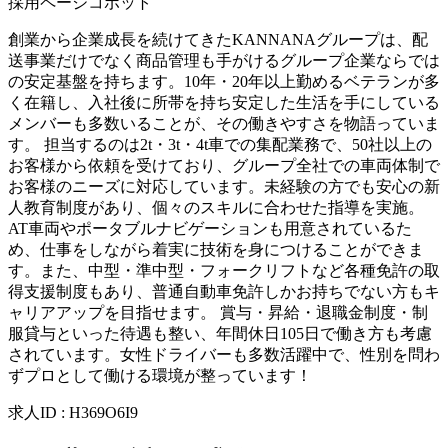
採用ページコボット
創業から企業成長を続けてきたKANNANAグループは、配
送事業だけでなく商品管理も手がけるグループ企業ならでは
の安定基盤を持ちます。10年・20年以上勤めるベテランが多
く在籍し、入社後に所帯を持ち安定した生活を手にしている
メンバーも多数いることが、その働きやすさを物語っていま
す。 担当するのは2t・3t・4t車での集配業務で、50社以上の
お客様から依頼を受けており、グループ全社での車両体制で
お客様のニーズに対応しています。未経験の方でも安心の新
人教育制度があり、個々のスキルに合わせた指導を実施。
AT車両やポータブルナビゲーションも用意されているた
め、仕事をしながら着実に技術を身につけることができま
す。また、中型・準中型・フォークリフトなど各種免許の取
得支援制度もあり、普通自動車免許しかお持ちでない方もキ
ャリアアップを目指せます。 賞与・昇給・退職金制度・制
服貸与といった待遇も整い、年間休日105日で働き方も考慮
されています。女性ドライバーも多数活躍中で、性別を問わ
ずプロとして働ける環境が整っています！
求人ID
:
H369O6I9