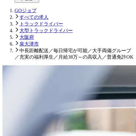
GOジョブ
すべての求人
トラックドライバー
大型トラックドライバー
大阪府
泉大津市
中長距離配送／毎日帰宅が可能／大手両備グループ
／充実の福利厚生／月給38万～の高収入／普通免許OK