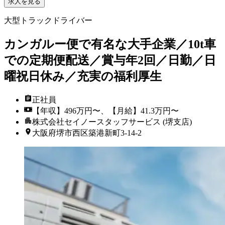
求人を見る
大型トラックドライバー
カンガルー便で有名な大手企業／10t車
での定期便配送／賞与年2回／日勤／日
曜祝日休み／充実の福利厚生
正社員
【年収】496万円〜、【月給】41.3万円〜
株式会社セイノースタッフサービス (堺支店)
大阪府堺市西区築港新町3-14-2