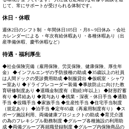
じて、常にサポートが受けられる体制です。
休日・休暇
週休2日のシフト制 ・年間休日105日 ・月8～9日休み ・会社
カレンダーによる ・年次有給休暇あり ・各種休暇あり（出
産準備休暇、慶弔休暇など）
待遇・福利厚生
◆社会保険完備（雇用保険、労災保険、健康保険、厚生年
金） ◆インフルエンザの予防接種の助成 ◆35歳以上の社員
は人間ドックの受診費用助成 ◆制服貸出 ◆仮眠室・シャワ
ー室あり ◆ドライブレコーダー装備 ◆事故防止に向けた教
育研修制度あり ◆退職金制度有（勤続3年以上） ◆財形貯蓄
有り ◆昇給あり ◆賞与あり ◆残業・深夜・休日手当 ◆通勤
手当 ◆役職手当 ◆家族手当 ◆生産性手当 ◆住宅手当制度
（規定あり） ◆泊手当 ◆定年65歳（再雇用制度有り） ◆ス
ポーツ施設利用、両備健康プロジェクトの助成 ◆育児介護
の為のフレキシブル勤務制度 ◆グループ各種施設の利用助
成 ◆両備グループ再就職登録制度 ◆グループ内保険商品の