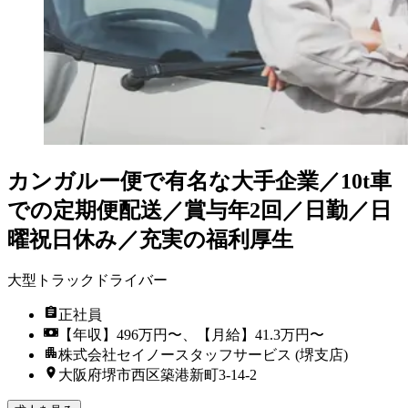
カンガルー便で有名な大手企業／10t車
での定期便配送／賞与年2回／日勤／日
曜祝日休み／充実の福利厚生
大型トラックドライバー
正社員
【年収】496万円〜、【月給】41.3万円〜
株式会社セイノースタッフサービス (堺支店)
大阪府堺市西区築港新町3-14-2