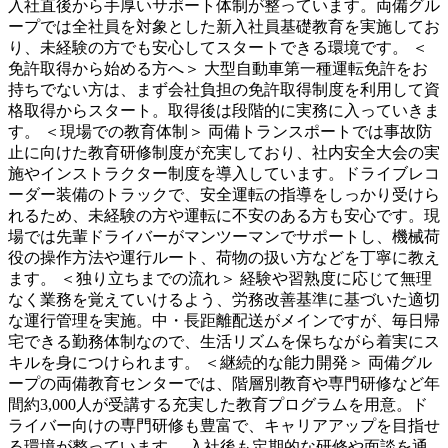
入社直後から手厚いサポート体制が整っています。両備グル
ープでは全社員を対象とした新入社員基礎教育を実施してお
り、未経験の方でも安心してスタートできる環境です。 ＜
免許取得から始める方へ＞ 大型自動車第一種運転免許をお
持ちでない方は、まず会社負担の免許取得制度を利用して資
格取得からスタート。取得後は段階的に実務に入っていきま
す。 ＜現場での教育体制＞ 両備トランスポートでは事故防
止に向けた教育研修制度が充実しており、社内安全大会の実
施やインストラクター制度を導入しています。ドライブレコ
ーダー装備のトラックで、安全運転の指導をしっかり受けら
れるため、未経験の方や運転に不安のある方も安心です。現
場では先輩ドライバーがマンツーマンでサポートし、機械荷
役の操作方法や運行ルート、荷物の扱い方などを丁寧に教え
ます。 ＜独り立ちまでの流れ＞ 経験や習熟度に応じて無理
なく業務を覚えていけるよう、労務改善基準に基づいた適切
な運行管理を実施。中・長距離配送がメインですが、毎日帰
宅できる勤務体制なので、生活リズムを保ちながら着実にス
キルを身につけられます。 ＜継続的な能力開発＞ 両備グル
ープの両備教育センターでは、階層別教育や専門研修など年
間約3,000人が受講する充実した教育プログラムを用意。ド
ライバー向けの専門研修も豊富で、キャリアアップを目指せ
る環境が整っています。 入社後も定期的な研修や面談を通