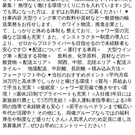
募集！ 無理なく働ける環境づくりに力を入れています♪ 少し
でも気になった方は、まずはお気軽にご応募ください！ ▼
仕事内容 大型ウィング車での飲料や資材など一般貨物の輸
送業務をお任せします。 「ホワイト物流」推進企業とし
て、しっかりと休める体制も 整えており、シャワー室の完
備など設備も充実！ また、インストラクター制度の導入に
より、 ゼロからプロドライバーを目指せるので未経験者も
安心です◎ ▼配送について ＜運行する車両＞ 大型ウイン
グ車 ＜配送する荷物＞ 飲料水、化学原料、資材などの一
般貨物 ＜配送エリア＞ 関西、中部、北陸エリア ＜配送ス
タイル＞ 地場配送、中距離、長距離 ＜積み込み方法＞
フォークリフト中心 ▼当社のおすすめポイント ○平均月収
38万円と高水準でしっかりと稼げる環境！ ○賞与・昇給あり
で手当も充実！ ○仮眠室・シャワー室完備で働きやすい環
境！ ○週休2日制でプライベートも充実！ ○入社後3年目には
家族旅行費として5万円支給！ ○新人運転者指導者による1年
間の指導で未経験者も安心！ ○若手からベテランまで幅広い
年代が活躍中！ その他にも、両備グループならではの福利
厚生や制度など盛りだくさん♪ 人気求人のため定員に達し次
第募集終了...ぜひお早めにエントリーください！