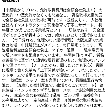
【未経験からプロへ。免許取得費用は全額会社負担！】 大
型免許・中型免許がなくても問題なし。 資格取得支援制度
で全額会社負担での取得が可能です（規程あり）。 入社後
は社内インストラクターが同乗教育で丁寧にサポート。 初
年度は3か月ごとの添乗教育とフォロー研修があり、 安全運
行ができると納得するまでは、絶対にひとりで運行させませ
ん。 【毎日帰れる。無理のない運行管理】 大阪支店での業
務は地場・中距離配送がメインで、毎日帰宅できます。 高
速道路料金は全額会社負担。マイカー通勤OK・駐車場完備
で通いやすさも配慮されています。 年間休日は105日、労務
改善基準に基づいた適切な運行管理のもと、無理のないシフ
トで働けます。 【チームだから、困ったときも安心】 実際
に現場で働く先輩も「上下関係が強いイメージだったが、ア
ットホームで若手でも提言できる環境だった」と語っていま
す。 仮眠室・シャワー室も完備しており、長距離運行も快
適に。 【充実した福利厚生で、生活まるごとサポート】 健
康診断・インフルエンザ予防接種・スポーツ施設利用の助成
から、 家族を含む各種施設（温泉・ゴルフ場・保養所等）
の利用助成まで。 産前産後・育児・介護休暇の取得実績も
あり、ライフステージが変わっても安心して続けられます。