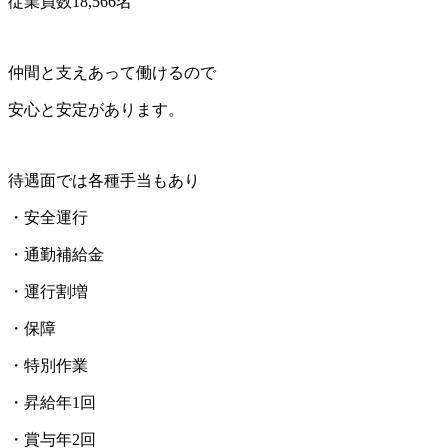
従業員数18,566名
仲間と支えあって働けるので
安心と安定があります。
待遇面では各種手当もあり
・安全運行
・通勤補給金
・運行割増
・保障
・特別作業
・昇給年1回
・賞与年2回