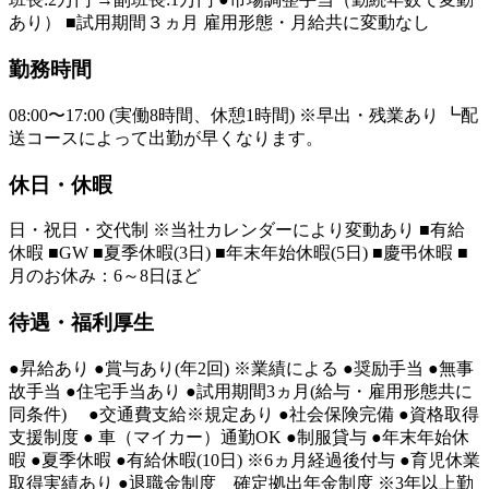
あり） ■試用期間３ヵ月 雇用形態・月給共に変動なし
勤務時間
08:00〜17:00 (実働8時間、休憩1時間) ※早出・残業あり ┗配
送コースによって出勤が早くなります。
休日・休暇
日・祝日・交代制 ※当社カレンダーにより変動あり ■有給
休暇 ■GW ■夏季休暇(3日) ■年末年始休暇(5日) ■慶弔休暇 ■
月のお休み：6～8日ほど
待遇・福利厚生
●昇給あり ●賞与あり(年2回) ※業績による ●奨励手当 ●無事
故手当 ●住宅手当あり ●試用期間3ヵ月(給与・雇用形態共に
同条件) ●交通費支給※規定あり ●社会保険完備 ●資格取得
支援制度 ● 車（マイカー）通勤OK ●制服貸与 ●年末年始休
暇 ●夏季休暇 ●有給休暇(10日) ※6ヵ月経過後付与 ●育児休業
取得実績あり ●退職金制度 確定拠出年金制度 ※3年以上勤