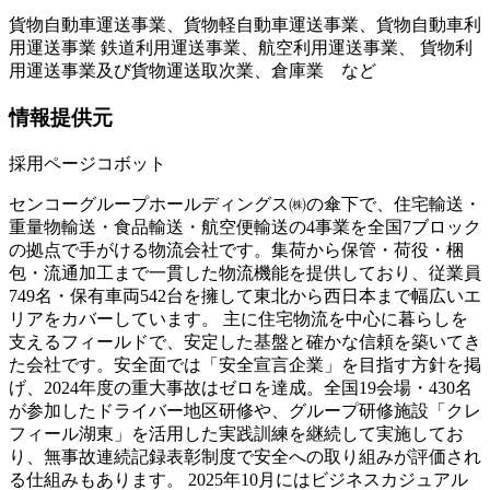
貨物自動車運送事業、貨物軽自動車運送事業、貨物自動車利
用運送事業 鉄道利用運送事業、航空利用運送事業、 貨物利
用運送事業及び貨物運送取次業、倉庫業 など
情報提供元
採用ページコボット
センコーグループホールディングス㈱の傘下で、住宅輸送・
重量物輸送・食品輸送・航空便輸送の4事業を全国7ブロック
の拠点で手がける物流会社です。集荷から保管・荷役・梱
包・流通加工まで一貫した物流機能を提供しており、従業員
749名・保有車両542台を擁して東北から西日本まで幅広いエ
リアをカバーしています。 主に住宅物流を中心に暮らしを
支えるフィールドで、安定した基盤と確かな信頼を築いてき
た会社です。安全面では「安全宣言企業」を目指す方針を掲
げ、2024年度の重大事故はゼロを達成。全国19会場・430名
が参加したドライバー地区研修や、グループ研修施設「クレ
フィール湖東」を活用した実践訓練を継続して実施してお
り、無事故連続記録表彰制度で安全への取り組みが評価され
る仕組みもあります。 2025年10月にはビジネスカジュアル