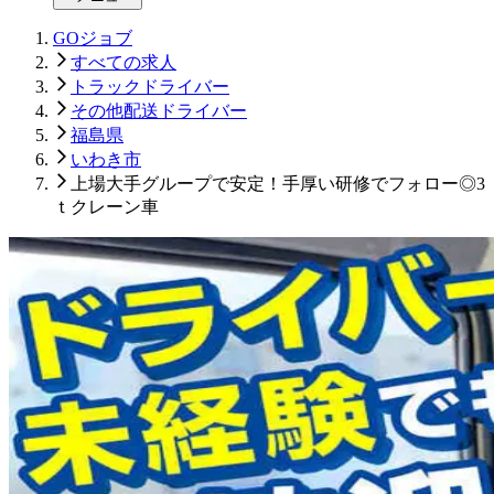
GOジョブ
すべての求人
トラックドライバー
その他配送ドライバー
福島県
いわき市
上場大手グループで安定！手厚い研修でフォロー◎3
ｔクレーン車