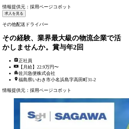
情報提供元
：
採用ページコボット
求人を見る
その他配送ドライバー
その経験、業界最大級の物流企業で活
かしませんか。賞与年2回
正社員
【月給】22.9万円〜
佐川急便株式会社
福島県いわき市小名浜島字高田町31-2
情報提供元
：
採用ページコボット