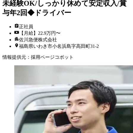
未経験OK/しっかり休めて安定収入/賞
与年2回◆ドライバー
正社員
【月給】22.9万円〜
佐川急便株式会社
福島県いわき市小名浜島字高田町31-2
情報提供元
：
採用ページコボット