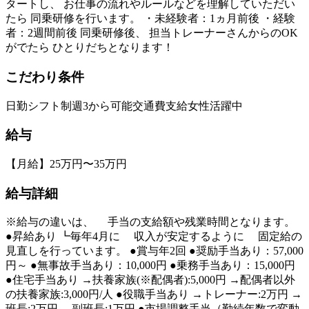
タートし、 お仕事の流れやルールなどを理解していただい
たら 同乗研修を行います。 ・未経験者：1ヵ月前後 ・経験
者：2週間前後 同乗研修後、 担当トレーナーさんからのOK
がでたら ひとりだちとなります！
こだわり条件
日勤
シフト制
週3から可能
交通費支給
女性活躍中
給与
【月給】25万円〜35万円
給与詳細
※給与の違いは、 手当の支給額や残業時間となります。
●昇給あり ┗毎年4月に 収入が安定するように 固定給の
見直しを行っています。 ●賞与年2回 ●奨励手当あり：57,000
円～ ●無事故手当あり：10,000円 ●乗務手当あり：15,000円
●住宅手当あり →扶養家族(※配偶者):5,000円 →配偶者以外
の扶養家族:3,000円/人 ●役職手当あり →トレーナー:2万円 →
班長:2万円 →副班長:1万円 ●市場調整手当（勤続年数で変動