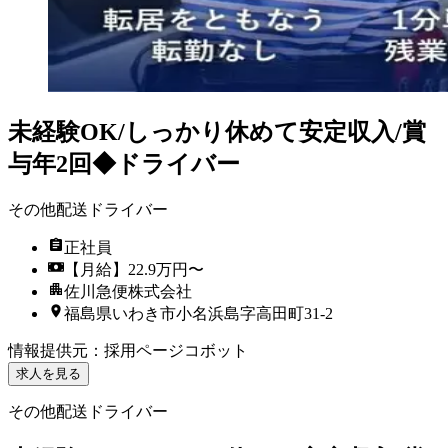
未経験OK/しっかり休めて安定収入/賞
与年2回◆ドライバー
その他配送ドライバー
正社員
【月給】22.9万円〜
佐川急便株式会社
福島県いわき市小名浜島字高田町31-2
情報提供元
：
採用ページコボット
求人を見る
その他配送ドライバー