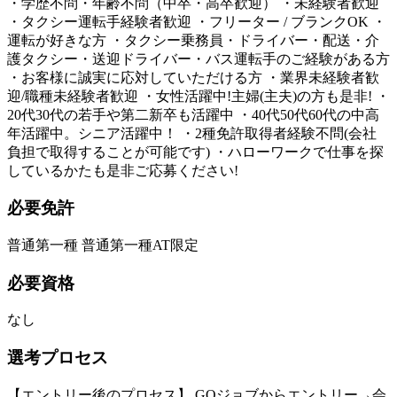
・学歴不問・年齢不問（中卒・高卒歓迎） ・未経験者歓迎
・タクシー運転手経験者歓迎 ・フリーター / ブランクOK ・
運転が好きな方 ・タクシー乗務員・ドライバー・配送・介
護タクシー・送迎ドライバー・バス運転手のご経験がある方
・お客様に誠実に応対していただける方 ・業界未経験者歓
迎/職種未経験者歓迎 ・女性活躍中!主婦(主夫)の方も是非! ・
20代30代の若手や第二新卒も活躍中 ・40代50代60代の中高
年活躍中。シニア活躍中！ ・2種免許取得者経験不問(会社
負担で取得することが可能です) ・ハローワークで仕事を探
しているかたも是非ご応募ください!
必要免許
普通第一種 普通第一種AT限定
必要資格
なし
選考プロセス
【エントリー後のプロセス】 GOジョブからエントリー→会