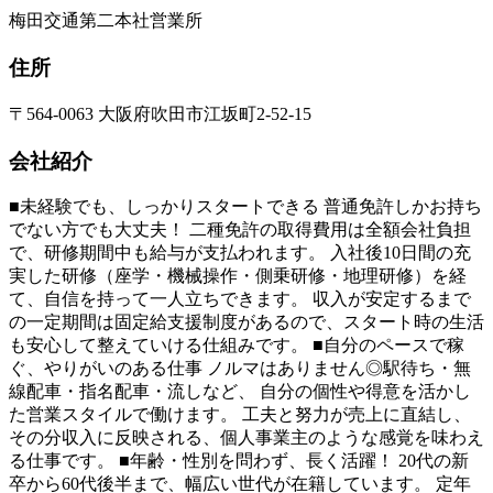
梅田交通第二本社営業所
住所
〒564-0063 大阪府吹田市江坂町2-52-15
会社紹介
■未経験でも、しっかりスタートできる 普通免許しかお持ち
でない方でも大丈夫！ 二種免許の取得費用は全額会社負担
で、研修期間中も給与が支払われます。 入社後10日間の充
実した研修（座学・機械操作・側乗研修・地理研修）を経
て、自信を持って一人立ちできます。 収入が安定するまで
の一定期間は固定給支援制度があるので、スタート時の生活
も安心して整えていける仕組みです。 ■自分のペースで稼
ぐ、やりがいのある仕事 ノルマはありません◎駅待ち・無
線配車・指名配車・流しなど、 自分の個性や得意を活かし
た営業スタイルで働けます。 工夫と努力が売上に直結し、
その分収入に反映される、個人事業主のような感覚を味わえ
る仕事です。 ■年齢・性別を問わず、長く活躍！ 20代の新
卒から60代後半まで、幅広い世代が在籍しています。 定年