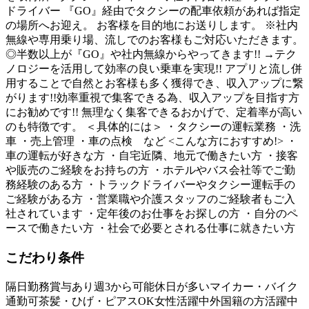
ドライバー 『GO』経由でタクシーの配車依頼があれば指定
の場所へお迎え。 お客様を目的地にお送りします。 ※社内
無線や専用乗り場、流しでのお客様もご対応いただきます。
◎半数以上が『GO』や社内無線からやってきます!! →テク
ノロジーを活用して効率の良い乗車を実現!! アプリと流し併
用することで自然とお客様も多く獲得でき、収入アップに繋
がります!!効率重視で集客できる為、収入アップを目指す方
にお勧めです!! 無理なく集客できるおかげで、定着率が高い
のも特徴です。 ＜具体的には＞ ・タクシーの運転業務 ・洗
車 ・売上管理 ・車の点検 など <こんな方におすすめ!> ・
車の運転が好きな方 ・自宅近隣、地元で働きたい方 ・接客
や販売のご経験をお持ちの方 ・ホテルやバス会社等でご勤
務経験のある方 ・トラックドライバーやタクシー運転手の
ご経験がある方 ・営業職や介護スタッフのご経験者もご入
社されています ・定年後のお仕事をお探しの方 ・自分のペ
ースで働きたい方 ・社会で必要とされる仕事に就きたい方
こだわり条件
隔日勤務
賞与あり
週3から可能
休日が多い
マイカー・バイク
通勤可
茶髪・ひげ・ピアスOK
女性活躍中
外国籍の方活躍中