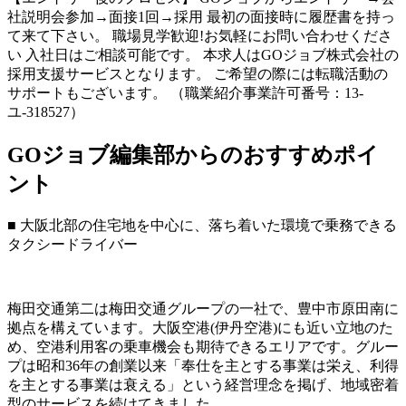
社説明会参加→面接1回→採用 最初の面接時に履歴書を持っ
て来て下さい。 職場見学歓迎!お気軽にお問い合わせくださ
い 入社日はご相談可能です。 本求人はGOジョブ株式会社の
採用支援サービスとなります。 ご希望の際には転職活動の
サポートもございます。 （職業紹介事業許可番号：13-
ユ-318527）
GOジョブ編集部からのおすすめポイ
ント
■ 大阪北部の住宅地を中心に、落ち着いた環境で乗務できる
タクシードライバー
梅田交通第二は梅田交通グループの一社で、豊中市原田南に
拠点を構えています。大阪空港(伊丹空港)にも近い立地のた
め、空港利用客の乗車機会も期待できるエリアです。グルー
プは昭和36年の創業以来「奉仕を主とする事業は栄え、利得
を主とする事業は衰える」という経営理念を掲げ、地域密着
型のサービスを続けてきました。