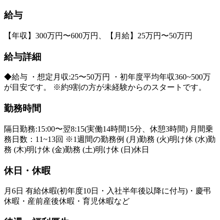
給与
【年収】300万円〜600万円、【月給】25万円〜50万円
給与詳細
◆給与 ・想定月収:25〜50万円 ・初年度平均年収360~500万
が目安です。 ※約9割の方が未経験からのスタートです。
勤務時間
隔日勤務:15:00〜翌8:15(実働14時間15分、休憩3時間) 月間乗
務日数：11~13回 ※1週間の勤務例 (月)勤務 (火)明け休 (水)勤
務 (木)明け休 (金)勤務 (土)明け休 (日)休日
休日・休暇
月6日 有給休暇(初年度10日・入社半年後以降に付与)・慶弔
休暇・産前産後休暇・育児休暇など