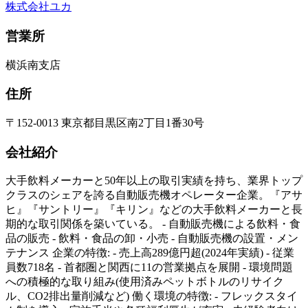
株式会社ユカ
営業所
横浜南支店
住所
〒152-0013 東京都目黒区南2丁目1番30号
会社紹介
大手飲料メーカーと50年以上の取引実績を持ち、業界トップ
クラスのシェアを誇る自動販売機オペレーター企業。『アサ
ヒ』『サントリー』『キリン』などの大手飲料メーカーと長
期的な取引関係を築いている。 - 自動販売機による飲料・食
品の販売 - 飲料・食品の卸・小売 - 自動販売機の設置・メン
テナンス 企業の特徴: - 売上高289億円超(2024年実績) - 従業
員数718名 - 首都圏と関西に11の営業拠点を展開 - 環境問題
への積極的な取り組み(使用済みペットボトルのリサイク
ル、CO2排出量削減など) 働く環境の特徴: - フレックスタイ