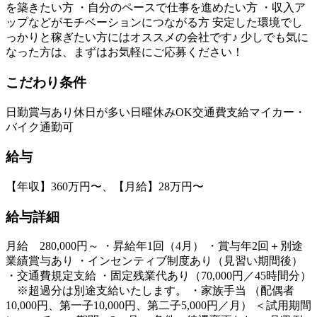
を築きたい方 ・自分のペースで仕事を進めたい方 ・収入ア
ップなどがモチベーションにつながる方 安定した環境でし
っかりと稼ぎたい方にはオススメの会社です♪ 少しでも気に
なった方は、まずはお気軽にご応募ください！
こだわり条件
日勤
賞与あり
休日が多い
日曜休みOK
交通費支給
マイカー・
バイク通勤可
給与
【年収】360万円〜、【月給】28万円〜
給与詳細
月給 280,000円～ ・昇給年1回（4月） ・賞与年2回＋別途
業績賞与あり ・インセンティブ制度あり（見習い期間後）
・交通費規定支給 ・固定残業代あり（70,000円／45時間分）
※超過分は別途支給いたします。 ・家族手当 （配偶者
10,000円、第一子10,000円、第二子5,000円／月） ＜試用期間