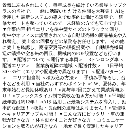
景気に左右されにくく、毎年成長を続けている業界トップク
ラスの当社で、 一緒に活躍いただける仲間を大募集！ AIを
活用した最新システムの導入で効率的に働ける環境で、 研
修サポートも整っているので、未経験の方でも安心です◎
▼仕事内容 担当エリアを準中型サイズのトラックで回り、
街中やオフィスに設置されている自動販売機の商品補充や入
れ替え、 売上金の回収などの業務をお任せします。 その他
に売上を確認し、商品変更等の販促提案や、 自動販売機周
辺の清掃や空き缶の回収、機械内のPOP設置なども行いま
す。 ▼配送について ＜運行する車両＞ 3トンロング車 ＜
配送エリア＞ 営業所近隣の地域 ＜配送件数＞ 1日平均
30～35件（エリアや配送先で異なります） ＜配送パターン
＞ エリア担当制 ＜積み込み方法＞ 手積み手降ろし、台
車などを利用 ▼当社のおすすめポイント ○GW、夏休み、年
末年始など長期休暇あり！ ○賞与年2回に加えて業績賞与あ
り！ ○フレックスタイム制で柔軟な働き方が可能！ ○平均勤
続年数は約12年！ ○AIを活用した最新システムを導入し、効
率的な配送！ ○夜勤・長距離の運転はありません！ ○管理職
へキャリアアップも可能！ ▼こんな方にピッタリ ・車の運
転が好きな方 ・体を動かすことが好きな方 ・コミュニケー
ションを取るのが好きな方 ・地元で長く安定したキャリア