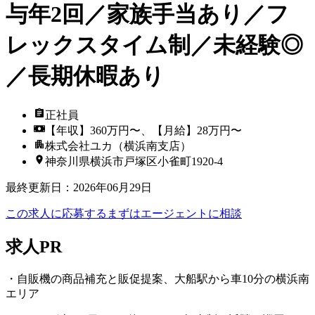
与年2回／家族手当あり／フ
レックスタイム制／未経験◎
／長期休暇あり
正社員
【年収】360万円〜、【月給】28万円〜
株式会社ユカ（横浜南支店）
神奈川県横浜市戸塚区小雀町1920-4
最終更新日
：
2026年06月29日
この求人に応募する
まずはエージェントに相談
求人PR
・自販機の商品補充と販促提案、大船駅から車10分の横浜南
エリア