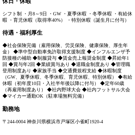
休日・休暇
シフト制 ・月8～9日 ・GW ・夏季休暇 ・冬季休暇 ・有給休
暇 ・育児休暇（取得率40%） ・特別休暇（誕生月に付与）
待遇・福利厚生
◆社会保険完備（雇用保険、労災保険、健康保険、厚生年
金） ◆準中型自動車免許取得支援制度 ◆インフルエンザ予
防接種の補助 ◆制服貸与 ◆賃金売上報奨金制度 ◆昇給年1
回 ◆賞与年2回 ◆業績賞与あり ◆退職金制度あり ◆管理職
登用制度あり ◆家族手当 ◆交通費規程支給 ◆休暇制度
（GW、夏季休暇、冬季休暇、育児休暇、特別休暇） ◆有給
休暇（初年度10日・入社半年後以降に付与） ◆定年60歳
（再雇用制度あり） ◆社内野球大会 ◆社内フットサル大会
◆マイカー通勤OK（駐車場無料完備）
勤務地
〒244-0004 神奈川県横浜市戸塚区小雀町1920-4