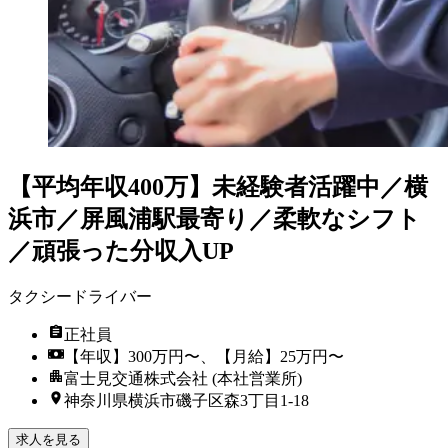
【平均年収400万】未経験者活躍中／横
浜市／屏風浦駅最寄り／柔軟なシフト
／頑張った分収入UP
タクシードライバー
正社員
【年収】300万円〜、【月給】25万円〜
富士見交通株式会社 (本社営業所)
神奈川県横浜市磯子区森3丁目1-18
求人を見る