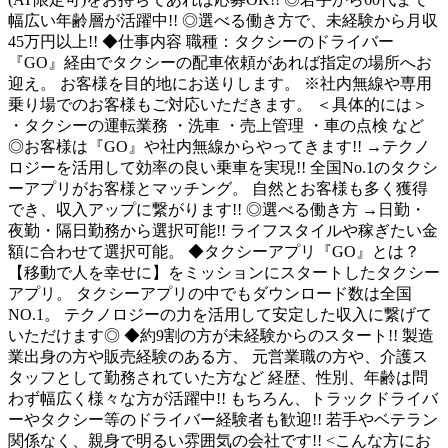
幅広い年齢層が活躍中!! ◎選べる働き方で、未経験から月収
45万円以上!! ◆仕事内容 職種：タクシーのドライバー
『GO』経由でタクシーの配車依頼があれば指定の場所へお
迎え。 お客様を目的地にお送りします。 ※社内無線や専用
乗り場でのお客様もご対応いただきます。 ＜具体的には＞
・タクシーの運転業務 ・洗車 ・売上管理 ・車の点検 など
◎お客様は『GO』や社内無線からやってきます!! →テクノ
ロジーを活用して効率の良い乗車を実現!! 全国No.1のタクシ
ーアプリがお客様とマッチング。 自然とお客様も多く獲得
でき、収入アップに繋がります!! ◎選べる働き方 →日勤・
夜勤・隔日勤務から選択可能!! ライフスタイルや稼ぎたい金
額に合わせて選択可能。 ◆タクシーアプリ『GO』とは？
【移動で人を幸せに】をミッションにスタートしたタクシー
アプリ。 タクシーアプリの中でもダウンロード数は全国
NO.1。 テクノロジーの力を活用して安定した収入に繋げて
いただけます◎ ◆約9割の方が未経験からのスタート!! 製造
業出身の方や販売経験のある方、 元営業職の方や、介護ス
タッフとして勤務されていた方など 経歴、性別、年齢は問
わず幅広く様々な方が活躍中!! もちろん、トラックドライバ
ーやタクシー等のドライバー経験者も歓迎!! 若手やベテラン
関係なく、親身で明るい雰囲気の会社です!! <こんな方にお