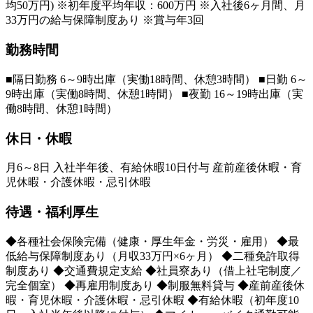
均50万円) ※初年度平均年収：600万円 ※入社後6ヶ月間、月
33万円の給与保障制度あり ※賞与年3回
勤務時間
■隔日勤務 6～9時出庫（実働18時間、休憩3時間） ■日勤 6～
9時出庫（実働8時間、休憩1時間） ■夜勤 16～19時出庫（実
働8時間、休憩1時間）
休日・休暇
月6～8日 入社半年後、有給休暇10日付与 産前産後休暇・育
児休暇・介護休暇・忌引休暇
待遇・福利厚生
◆各種社会保険完備（健康・厚生年金・労災・雇用） ◆最
低給与保障制度あり（月収33万円×6ヶ月） ◆二種免許取得
制度あり ◆交通費規定支給 ◆社員寮あり（借上社宅制度／
完全個室） ◆再雇用制度あり ◆制服無料貸与 ◆産前産後休
暇・育児休暇・介護休暇・忌引休暇 ◆有給休暇（初年度10