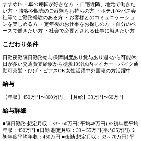
すすめ!> ・車の運転が好きな方 ・自宅近隣、地元で働きた
い方 ・接客や販売のご経験をお持ちの方 ・ホテルやバス会
社等でご勤務経験のある方 ・お客様とのコミュニケーショ
ンを楽しめる方 ・定年後のお仕事をお探しの方 ・自分のペ
ースで働きたい方 ・社会で必要とされる仕事に就きたい方
こだわり条件
日勤
夜勤
隔日勤務
給与保障制度あり
賞与あり
週3から可能
休
日が多い
交通費支給
駅から徒歩10分以内
マイカー・バイク通
勤可
茶髪・ひげ・ピアスOK
女性活躍中
外国籍の方活躍中
給与
【年収】450万円〜800万円、【月給】33万円〜60万円
給与詳細
■隔日勤務 想定月収：33～60万円( 平均48万円) ※初年度平均
年収：450万円 ■日勤 想定月収：33～55万円(平均35万円) ※
初年度平均年収：450万円 ■夜勤 想定月収：33～70万円( 平