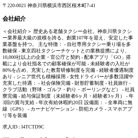
〒220-0021 神奈川県横浜市西区桜木町7-41
会社紹介
＜会社紹介＞ 歴史ある老舗タクシー会社。神奈川県タクシ
ー業界最大級の規模を誇る。創業107年を迎え、安定した事
業基盤を持つ。 主な特徴： - 自社専用タクシー乗り場を多
数確保 - 東京四社タクシーチケットとの業務提携により、
10,000社以上の企業・官公庁と契約 - 配車アプリ「GO」搭
載により会社指名での顧客確保が可能 - 未経験者の入社が
80%を占め、充実した教育研修制度を完備 - 経験者優遇制度
あり - シニア世代も積極採用 - 女性ドライバーが多数活躍中
充実した待遇： - 社会保険完備 - 財形貯蓄制度 - 社員旅行 -
クラブ活動（野球・ゴルフ・釣り・ボーリングなど） - 社員
寮完備 - 給与保証制度（未経験者6ヶ月・経験者3ヶ月） - 年
3回の賞与支給 - 年次有給休暇約20日 設備面： - 全車両に無
線（GPS） - カーナビゲーション - 防犯カメラ - スマホアプ
リ等を装備
求人ID
:
I4TCTD9C