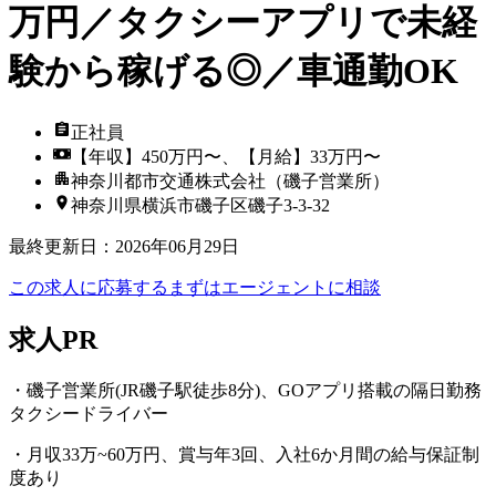
万円／タクシーアプリで未経
験から稼げる◎／車通勤OK
正社員
【年収】450万円〜、【月給】33万円〜
神奈川都市交通株式会社（磯子営業所）
神奈川県横浜市磯子区磯子3-3-32
最終更新日
：
2026年06月29日
この求人に応募する
まずはエージェントに相談
求人PR
・磯子営業所(JR磯子駅徒歩8分)、GOアプリ搭載の隔日勤務
タクシードライバー
・月収33万~60万円、賞与年3回、入社6か月間の給与保証制
度あり