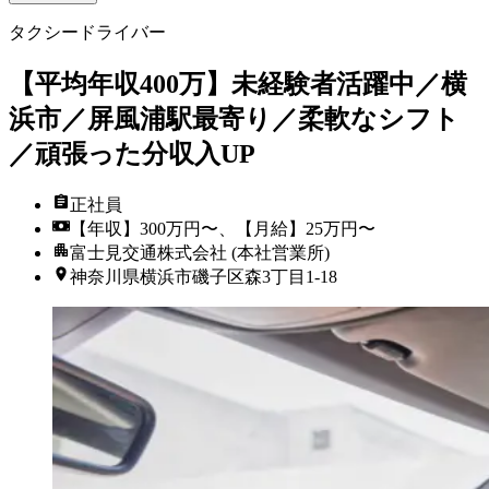
タクシードライバー
【平均年収400万】未経験者活躍中／横
浜市／屏風浦駅最寄り／柔軟なシフト
／頑張った分収入UP
正社員
【年収】300万円〜、【月給】25万円〜
富士見交通株式会社 (本社営業所)
神奈川県横浜市磯子区森3丁目1-18