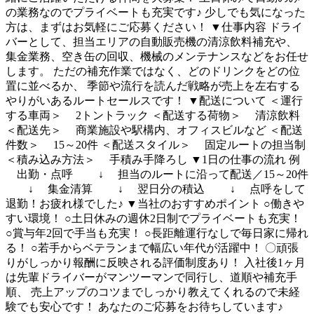
の業務なのでプライベートも充実です♪ 少しでも気になった
方は、まずはお気軽にご応募ください！ ▼仕事内容 ドライ
バーとして、担当エリアの自動販売機の清涼飲料補充や、
集金業務、空き缶の回収、機械のメンテナンスなどをお任せ
します。 ただの補充作業ではなく、どのドリンクをどの位
置に並べるか、 季節や流行を読んだ戦略が売上を左右する
やりがいあるルートセールスです！ ▼配送について ＜運行
する車両＞ 2トントラック ＜配送する荷物＞ 清涼飲料
＜配送先＞ 商業施設や駅構内、オフィスビルなど ＜配送
件数＞ 15～20件 ＜配送スタイル＞ 固定ルートの担当制
＜積み込み方法＞ 手積み手降ろし ▼1日の仕事の流れ 例
出勤・点呼 ↓ 担当のルートに沿って配送／15～20件
↓ 集金清算 ↓ 翌日分の積込 ↓ 点呼をして
退勤！お疲れ様でした♪ ▼当社のおすすめポイント ○働きや
すい環境！ ○土日休みの週休2日制でプライベートも充実！
○賞与年2回で手当も充実！ ○長距離運行なしで毎日家に帰れ
る！ ○若手からベテランまで幅広い年代が活躍中！ 〇頑張
りがしっかり報酬に反映される評価制度あり！ 入社後1ヶ月
は先輩ドライバーがマンツーマンで同行し、道順や補充手
順、 売上アップのコツまでしっかり教えてくれるので未経
験でも安心です！ あなたのご応募をお待ちしています♪