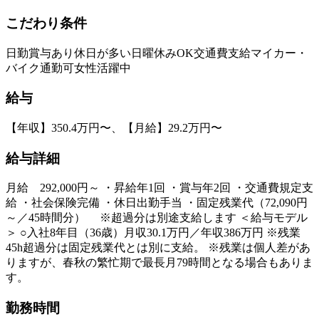
こだわり条件
日勤
賞与あり
休日が多い
日曜休みOK
交通費支給
マイカー・
バイク通勤可
女性活躍中
給与
【年収】350.4万円〜、【月給】29.2万円〜
給与詳細
月給 292,000円～ ・昇給年1回 ・賞与年2回 ・交通費規定支
給 ・社会保険完備 ・休日出勤手当 ・固定残業代（72,090円
～／45時間分） ※超過分は別途支給します ＜給与モデル
＞ ○入社8年目（36歳）月収30.1万円／年収386万円 ※残業
45h超過分は固定残業代とは別に支給。 ※残業は個人差があ
りますが、春秋の繁忙期で最長月79時間となる場合もありま
す。
勤務時間