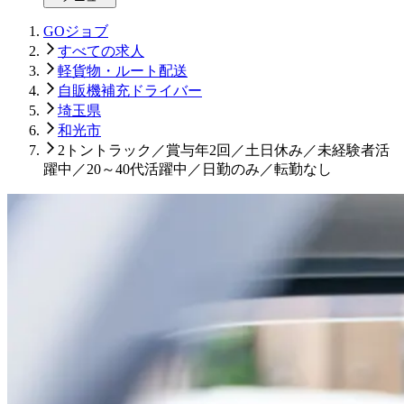
GOジョブ
すべての求人
軽貨物・ルート配送
自販機補充ドライバー
埼玉県
和光市
2トントラック／賞与年2回／土日休み／未経験者活
躍中／20～40代活躍中／日勤のみ／転勤なし