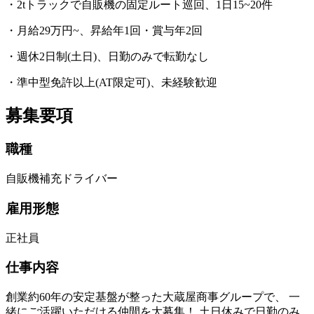
・2tトラックで自販機の固定ルート巡回、1日15~20件
・月給29万円~、昇給年1回・賞与年2回
・週休2日制(土日)、日勤のみで転勤なし
・準中型免許以上(AT限定可)、未経験歓迎
募集要項
職種
自販機補充ドライバー
雇用形態
正社員
仕事内容
創業約60年の安定基盤が整った大蔵屋商事グループで、 一
緒にご活躍いただける仲間を大募集！ 土日休みで日勤のみ