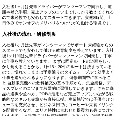
入社後1ヶ月は先輩ドライバーがマンツーマンで同行し、道
順や補充手順、売上アップのコツまでしっかり教えてくれる
ので未経験でも安心してスタートできます。実働8時間、土
日休みでオンオフのメリハリをつけながら働ける環境です。
入社後の流れ・研修制度
入社後1ヶ月は先輩がマンツーマンでサポート 未経験からの
スタートでも安心して働ける教育制度を整えています。入社
後1ヶ月間は先輩ドライバーがマンツーマンで同乗し、丁寧
に仕事を教えていきます。 まずは固定ルートの道順をしっ
かり覚えることから。1日15～20件のルートは決まっている
ので、慣れてしまえば予定通りのタイムテーブルで効率よく
仕事を進められるようになります。 研修期間中に学べるこ
と 自動販売機への飲料補充の基本手順から、集金業務、デ
ィスプレイのコツまで段階的に習得していきます。さらに商
品の選択や並べ方、POPの活用など売上アップにつながる戦
略的なスキルも先輩から直接伝授。商業施設では子供向けジ
ュースを充実させ、ビジネス街ではコーヒーや栄養ドリンク
を配置するなど、エリア特性に合わせた提案力も身につけて
いきます。 入社前には1日体験同乗もあるため、実際の仕事