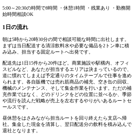
5:00～20:30の時間で8時間 ・休憩1時間 ・残業あり ・勤務開
始時間相談OK
1日の流れ
朝は5時から20時30分の間で相談可能な時間に出社します。
まずは当日配送する清涼飲料水や必要な備品を2トン車に積
み込み、担当する固定ルートへ出発です。
配送先は1日15件から20件ほど。商業施設や駅構内、オフィ
スビルなど、あなたが担当するエリアは決まっているので、
道に慣れてしまえば予定通りのタイムテーブルで仕事を進め
られます。各自販機では売れ筋商品の補充、空き缶の回収、
機械のメンテナンス、そして集金作業を行います。ただの補
充作業ではなく、どのドリンクをどの位置に並べるか、季節
や流行を読んだ戦略が売上を左右するやりがいあるルートセ
ールスです。
昼休憩をはさみながら担当ルートを回り終えたら支店へ帰
社。集金した現金を清算し、翌日配送分の飲料を積み込んで
退社となります。