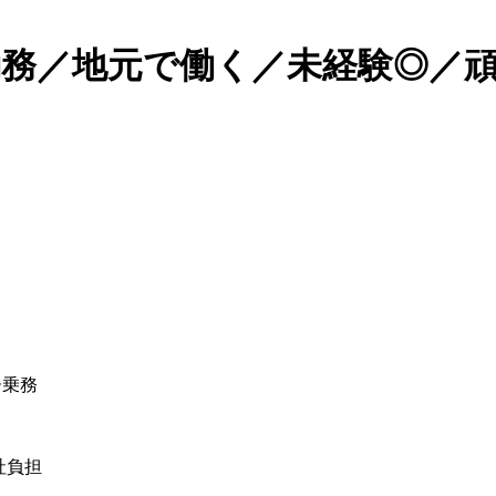
勤務／地元で働く／未経験◎／頑
ー乗務
社負担