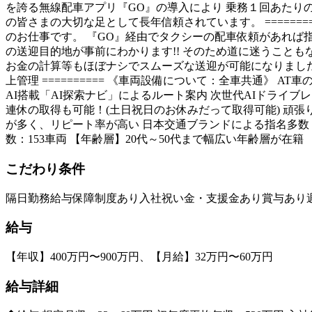
を誇る無線配車アプリ『GO』の導入により 乗務１回あたり
の皆さまの大切な足として長年信頼されています。 =====
のお仕事です。 『GO』経由でタクシーの配車依頼があれば
の送迎目的地が事前にわかります!! そのため道に迷うことも
お金の計算等もほぼナシでスムーズな送迎が可能になりました
上管理 ========== 《車両設備について：全車共通》 
AI搭載「AI探索ナビ」によるルート案内 次世代AIドライ
連休の取得も可能！(土日祝日のお休みだって取得可能) 頑
が多く、リピート率が高い 日本交通ブランドによる指名多数 女
数：153車両 【年齢層】20代～50代まで幅広い年齢層が在籍 
こだわり条件
隔日勤務
給与保障制度あり
入社祝い金・支援金あり
賞与あり
給与
【年収】400万円〜900万円、【月給】32万円〜60万円
給与詳細