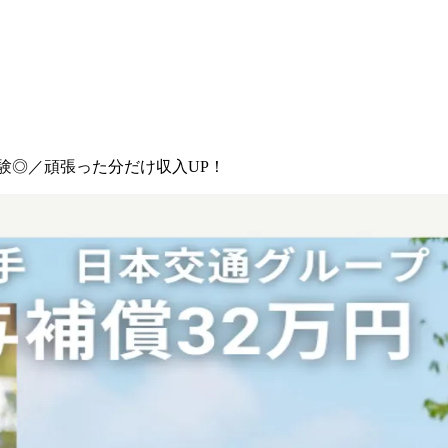
験◎／頑張った分だけ収入UP！