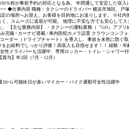
の50％程が事前予約の対応となる為、 年間通して安定した収入
===== ◆仕事内容 職種：タクシーのドライバー 横浜市旭区
指定の場所へお迎え。お客様を目的地にお送りします。 ※社内
なく、スムーズに送迎が可能。 地理に不安な方でも安心してスタ
。 【主な業務内容】 ・タクシーの運転業務（『GO』アプリ経
AT車のみ完備 / カーナビ搭載 / 車内防犯カメラ設置 クラウン
ブレコーダー（ドライブチャート）を導入し、事故を未然に防ぐ
張りをお給料でしっかり評価！高収入も目指せます！！ 経験・
性ドライバーも活躍中、専用ロッカー・トイレ・シャワー付き ==
【賞与】年2回（7月・12月）
週3から可能
休日が多い
マイカー・バイク通勤可
女性活躍中