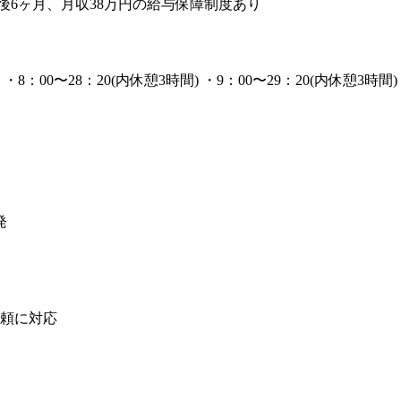
入社後6ヶ月、月収38万円の給与保障制度あり
 ・8：00〜28：20(内休憩3時間) ・9：00〜29：20(内休憩3時間)
発
依頼に対応