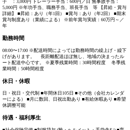
子 ：3,000円 トレーラー手当：600円／日 無事故手当：
5,000円 ※年功手当、職務手当、班長手当 等 【昇給・賞与
詳細】 ■昇給：あり（年1回） ■賞与：あり（年2回） ■期末
賞与制度あり（業績による） ※前年賞与実績：60万円～／
年
勤務時間
08:00〜17:00 ※配送時間によっては勤務時間の繰上げ・繰下
げがあります。 長距離配送ほぼ無し、地域の決まったル
ート配送中心です。 ※夏季残業時間：30時間程度 冬季残
業時間：50時間程度
休日・休暇
日・祝日・交代制 ■年間休日105日 ■その他（会社カレンダ
ーによる） ■月に数回、日祝出勤あり ■有給休暇あり ■希望
休調整可能
待遇・福利厚生
■社会保険完備 ■制服貸与 (靴・ヘルメット・手袋含む) ■育