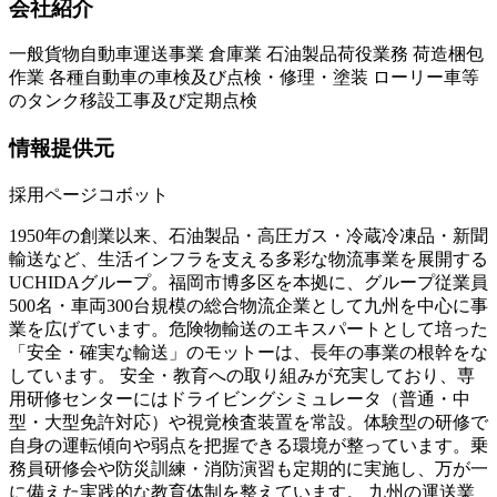
会社紹介
一般貨物自動車運送事業 倉庫業 石油製品荷役業務 荷造梱包
作業 各種自動車の車検及び点検・修理・塗装 ローリー車等
のタンク移設工事及び定期点検
情報提供元
採用ページコボット
1950年の創業以来、石油製品・高圧ガス・冷蔵冷凍品・新聞
輸送など、生活インフラを支える多彩な物流事業を展開する
UCHIDAグループ。福岡市博多区を本拠に、グループ従業員
500名・車両300台規模の総合物流企業として九州を中心に事
業を広げています。危険物輸送のエキスパートとして培った
「安全・確実な輸送」のモットーは、長年の事業の根幹をな
しています。 安全・教育への取り組みが充実しており、専
用研修センターにはドライビングシミュレータ（普通・中
型・大型免許対応）や視覚検査装置を常設。体験型の研修で
自身の運転傾向や弱点を把握できる環境が整っています。乗
務員研修会や防災訓練・消防演習も定期的に実施し、万が一
に備えた実践的な教育体制を整えています。 九州の運送業