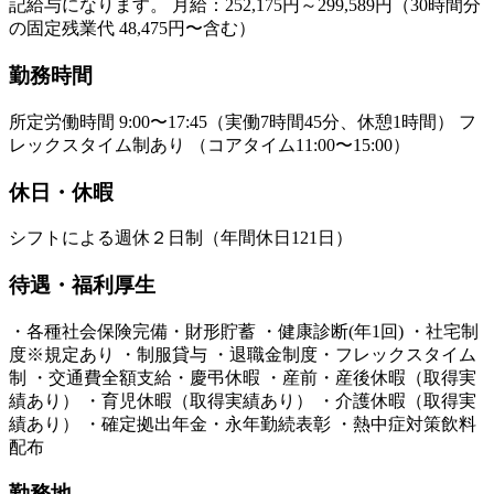
記給与になります。 月給：252,175円～299,589円（30時間分
の固定残業代 48,475円〜含む）
勤務時間
所定労働時間 9:00〜17:45（実働7時間45分、休憩1時間） フ
レックスタイム制あり （コアタイム11:00〜15:00）
休日・休暇
シフトによる週休２日制（年間休日121日）
待遇・福利厚生
・各種社会保険完備・財形貯蓄 ・健康診断(年1回) ・社宅制
度※規定あり ・制服貸与 ・退職金制度・フレックスタイム
制 ・交通費全額支給・慶弔休暇 ・産前・産後休暇（取得実
績あり） ・育児休暇（取得実績あり） ・介護休暇（取得実
績あり） ・確定拠出年金・永年勤続表彰 ・熱中症対策飲料
配布​
勤務地