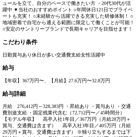
ュールを立て、自分のペースで働きたい方 ・20代30代が活
躍中 ▼当社のおすすめポイント ○年間休日121日でプライベ
ートも充実！ ○未経験から活躍できる充実した研修体制！ ○
地域密着で自宅から通える範囲に限定して働くことが可能！
○安定のサントリーブランドで長期キャリアを目指せます！
こだわり条件
日勤
賞与あり
休日が多い
交通費支給
女性活躍中
給与
【年収】367万円〜、【月給】27.6万円〜32.8万円
給与詳細
月給 276,412円～328,383円 ・昇給あり ・賞与あり ・交通
費別途支給 ・固定残業代含む（72,712円〜／45時間分）
【モデル年収】 高卒入社1年目／367万円（月給28万円＋
賞与、交通費は含まず） 高卒入社3年目／405万円（月給
29万円＋賞与、交通費は含まず） ※独り立ちするまでは下