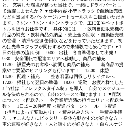
と、 充実した環境が整った当社で、一緒にドライバーとし
て活躍しませんか？ ▼仕事内容 小型トラックで自動販売機
などを巡回するパッケージルートセールスをご担当いただき
ます。 2トン・3トン・4トントラックで、主に缶やペットボ
トルを扱うお仕事です。 具体的には..... ・飲料自動販売機の
商品の補充 ・飲料商品の納品 ・売上金の回収 ・自動販売機
の管理 ・清掃や空き缶回収 などを行っていただきます。初
めは先輩スタッフが同行するので未経験でも安心です♪ ▼1
日の仕事の流れ 例 9:00 出社 各自準備をして出発！
9:30 安全運転で配達エリアへ移動し、商品の補充
11:30 設置先のお客様へ訪問し商品の補充 新商品の提
案やご要望のヒアリングも行います！ 12:00 休憩
14:30 配達・補充 空き容器は回収しリサイクルへ
17:00 帰社して翌日の準備 18:00 退勤 お疲れ様でした
♪ 当社は「フレックスタイム制」を導入！ 自分でスケジュー
ルを決められるので、自分のペースで働けます！！ ▼配送
について ＜配送先＞ 各営業所近隣の担当エリア ＜配送件
数＞ 1日15～20件程度 ＜配送パターン＞ ルート配送
（担当によって変動あり） ＜積み込み方法＞ 手積み手降
ろし ▼こんな方にピッタリ ・身体を動かすのが好きな方 ・
車の運転が好きな方 ・人と話すのが好きな方 ・自らスケジ