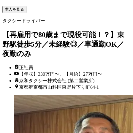
求人を見る
タクシードライバー
【再雇用で80歳まで現役可能！？】東
野駅徒歩5分／未経験◎／車通勤OK／
夜勤のみ
正社員
【年収】330万円〜、【月給】27万円〜
京和タクシー株式会社 (第二営業所)
京都府京都市山科区東野片下り町64-1