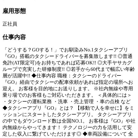
雇用形態
正社員
仕事内容
「どうする？GOする！」でお馴染みNo.1タクシーアプリ
『GO』搭載のタクシードライバーを募集致します!! ◎普通
免許(AT限定可)をお持ちであれば応募OK!! ◎大手ヤサカグ
ループで充実した研修制度!! ◎若手から60代まで幅広い年齢
層が活躍中!! ◆仕事内容 職種：タクシーのドライバー
『GO』経由でタクシーの配車依頼があれば指定の場所へお
迎え。 お客様を目的地にお送りします。 ※社内無線や専用
乗り場でのお客様もご対応いただきます。 ＜具体的には＞
・タクシーの運転業務 ・洗車 ・売上管理 ・車の点検 など
◆タクシーアプリ『GO』とは？ 【移動で人を幸せに】をミ
ッションにスタートしたタクシーアプリ。 タクシーアプリ
の中でもダウンロード数は全国NO.1。 お客様は『GO』や社
内無線からやってきます！ テクノロジーの力を活用して安
定した収入に繋げていただけます◎ ◆車両設備について 全