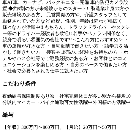
車AT車、カーナビ、バックモニター完備 車内防犯カメラ設
置 ◆約9割の方が未経験からのスタート!! 製造業出身の方や
販売経験のある方、 元営業職の方や、介護スタッフとして
勤務されていた方など 経歴、性別、年齢は問わず幅広く
様々な方が活躍中!! もちろん、トラックドライバーやタクシ
ー等のドライバー経験者も歓迎!! 若手やベテラン関係なく、
親身で明るい雰囲気の会社です!! <こんな方におすすめ!> ・
車の運転が好きな方 ・自宅近隣で働きたい方 ・語学力を活
かして働きたい方 ・接客や販売のご経験をお持ちの方 ・ホ
テルやバス会社等でご勤務経験のある方 ・お客様とのコミ
ュニケーションを楽しめる方 ・自分のペースで働きたい方
・社会で必要とされる仕事に就きたい方
こだわり条件
夜勤
給与保障制度あり
寮・社宅完備
休日が多い
駅から徒歩10
分以内
マイカー・バイク通勤可
女性活躍中
外国籍の方活躍中
給与
【年収】300万円〜800万円、【月給】20万円〜50万円