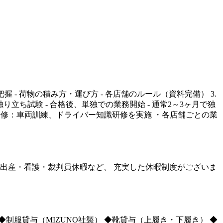
握 - 荷物の積み方・運び方 - 各店舗のルール（資料完備） 3.
独り立ち試験 - 合格後、単独での業務開始 - 通常2～3ヶ月で独
期研修：車両訓練、ドライバー知識研修を実施 ・各店舗ごとの業
娠・出産・看護・裁判員休暇など、 充実した休暇制度がございま
◆制服貸与（MIZUNO社製） ◆靴貸与（上履き・下履き） ◆