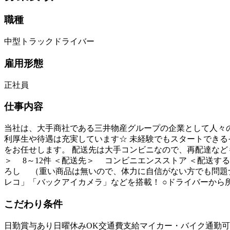
職種
中型トラックドライバー
雇用形態
正社員
仕事内容
当社は、大手商社である三井物産グループの企業として人々の
利厚生や待遇は充実しています☆ 未経験でもスタートできる
をお任せします。 配送先は大手コンビニなので、再配達なども
＞ 8～12件 ＜配送先＞ コンビニエンスストア ＜配送
ろし （重い商品は無いので、体力に自信がない方でも問題ナ
レコ」「バックアイカメラ」などを搭載！ ○ドライバーから
こだわり条件
日勤
賞与あり
日曜休みOK
交通費支給
マイカー・バイク通勤可