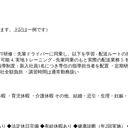
なります。上記は一例です）
OJT研修：先輩ドライバーに同乗し、以下を学習 - 配送ルートの把
能 4. 実地トレーニング - 先輩同乗のもと実際の配送業務 5. 
送員指導制度：新入社員1名につき専任の指導担当者を配置 ・定
会社全額負担 ・講習時間は通常勤務扱い
慶弔休暇 ・育児休暇 ・介護休暇 その他、結婚・忌引・生理・妊
り ◆法定休日完備 ◆有給休暇あり ◆健康診断（年2回実施） 