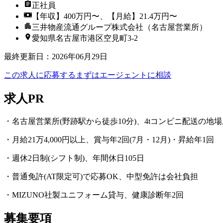
正社員
【年収】400万円〜、【月給】21.4万円〜
三井物産流通グループ株式会社（名古屋営業所）
愛知県名古屋市港区空見町3-2
最終更新日
：
2026年06月29日
この求人に応募する
まずはエージェントに相談
求人PR
・名古屋営業所(野跡駅から徒歩10分)、4tコンビニ配送の地
・月給21万4,000円以上、賞与年2回(7月・12月)・昇給年1回
・週休2日制(シフト制)、年間休日105日
・普通免許(AT限定可)で応募OK、中型免許は会社負担
・MIZUNO社製ユニフォーム貸与、健康診断年2回
募集要項