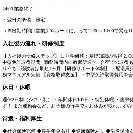
24:00 業務終了
・翌日の準備、帰宅
（※出勤時間は営業所やルートによって12:00～13:00で異
入社後の流れ・研修制度
【入社後の研修ステップ】 1. 座学研修：基礎知識の習得 2. 
中型免許取得期間 - 勤務時間内に教習所通学 - 合宿での取得も可
り立ち - 経験者は最短1ヶ月 【研修サポート体制】 ・配
務マニュアル完備 【資格取得支援】 ・中型免許取得費用を
休日・休暇
週休2日制（シフト制） ・年間休日105日 ・特別休暇 ・
す！ また運動会など、お子様の行事でもお休みが取れます◎
待遇・福利厚生
◆社会保険完備 ◆厚生年金あり ◆健康保険あり ◆労災保険あ