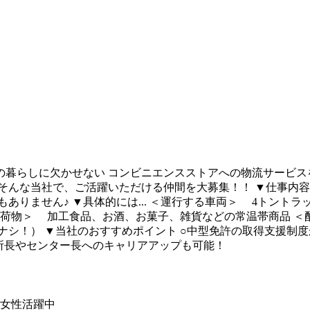
暮らしに欠かせない コンビニエンスストアへの物流サービス
そんな当社で、ご活躍いただける仲間を大募集！！ ▼仕事内容
ありません♪ ▼具体的には... ＜運行する車両＞ 4トントラ
する荷物＞ 加工食品、お酒、お菓子、雑貨などの常温帯商品 
シ！） ▼当社のおすすめポイント ○中型免許の取得支援制度
所長やセンター長へのキャリアアップも可能！
女性活躍中