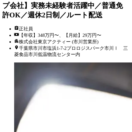
プ会社】実務未経験者活躍中／普通免
許OK／週休2日制／ルート配送
正社員
【年収】348万円〜、【月給】29万円〜
株式会社東京アクティー (市川営業所)
千葉県市川市塩浜1-7-2プロロジスパーク市川Ⅰ 三
菱食品市川低温物流センター内