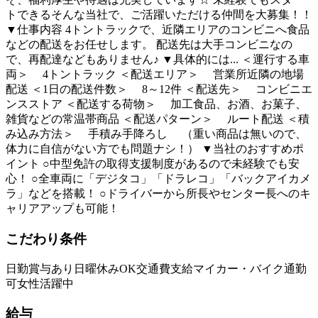
トできるそんな当社で、ご活躍いただける仲間を大募集！！
▼仕事内容 4トントラックで、近隣エリアのコンビニへ食品
などの配送をお任せします。 配送先は大手コンビニなの
で、再配達などもありません♪ ▼具体的には... ＜運行する車
両＞ 4トントラック ＜配送エリア＞ 営業所近隣の地場
配送 ＜1日の配送件数＞ 8～12件 ＜配送先＞ コンビニエ
ンスストア ＜配送する荷物＞ 加工食品、お酒、お菓子、
雑貨などの常温帯商品 ＜配送パターン＞ ルート配送 ＜積
み込み方法＞ 手積み手降ろし （重い商品は無いので、
体力に自信がない方でも問題ナシ！） ▼当社のおすすめポ
イント ○中型免許の取得支援制度があるので未経験でも安
心！ ○全車両に「デジタコ」「ドラレコ」「バックアイカメ
ラ」などを搭載！ ○ドライバーから所長やセンター長へのキ
ャリアアップも可能！
こだわり条件
日勤
賞与あり
日曜休みOK
交通費支給
マイカー・バイク通勤
可
女性活躍中
給与