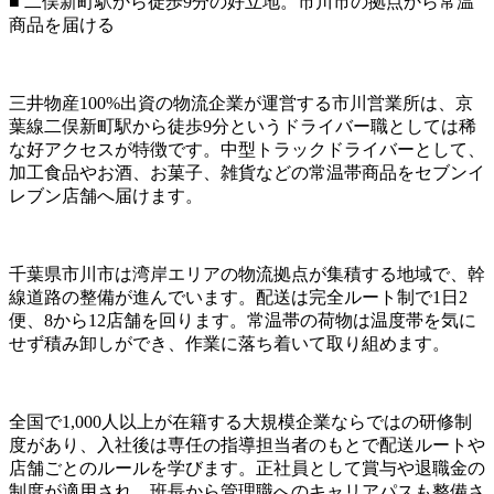
■ 二俣新町駅から徒歩9分の好立地。市川市の拠点から常温
商品を届ける
三井物産100%出資の物流企業が運営する市川営業所は、京
葉線二俣新町駅から徒歩9分というドライバー職としては稀
な好アクセスが特徴です。中型トラックドライバーとして、
加工食品やお酒、お菓子、雑貨などの常温帯商品をセブンイ
レブン店舗へ届けます。
千葉県市川市は湾岸エリアの物流拠点が集積する地域で、幹
線道路の整備が進んでいます。配送は完全ルート制で1日2
便、8から12店舗を回ります。常温帯の荷物は温度帯を気に
せず積み卸しができ、作業に落ち着いて取り組めます。
全国で1,000人以上が在籍する大規模企業ならではの研修制
度があり、入社後は専任の指導担当者のもとで配送ルートや
店舗ごとのルールを学びます。正社員として賞与や退職金の
制度が適用され、班長から管理職へのキャリアパスも整備さ