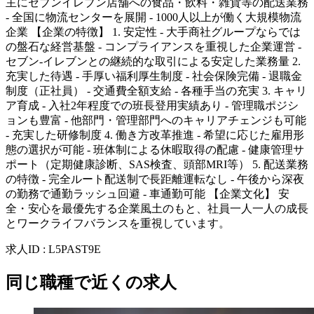
主にセブンイレブン店舗への食品・飲料・雑貨等の配送業務
- 全国に物流センターを展開 - 1000人以上が働く大規模物流
企業 【企業の特徴】 1. 安定性 - 大手商社グループならでは
の盤石な経営基盤 - コンプライアンスを重視した企業運営 -
セブン-イレブンとの継続的な取引による安定した業務量 2.
充実した待遇 - 手厚い福利厚生制度 - 社会保険完備 - 退職金
制度（正社員） - 交通費全額支給 - 各種手当の充実 3. キャリ
ア育成 - 入社2年程度での班長登用実績あり - 管理職ポジシ
ョンも豊富 - 他部門・管理部門へのキャリアチェンジも可能
- 充実した研修制度 4. 働き方改革推進 - 希望に応じた雇用形
態の選択が可能 - 班体制による休暇取得の配慮 - 健康管理サ
ポート（定期健康診断、SAS検査、頭部MRI等） 5. 配送業務
の特徴 - 完全ルート配送制で長距離運転なし - 午後から深夜
の勤務で通勤ラッシュ回避 - 車通勤可能 【企業文化】 安
全・安心を最優先する企業風土のもと、社員一人一人の成長
とワークライフバランスを重視しています。
求人ID
:
L5PAST9E
同じ職種で近くの求人