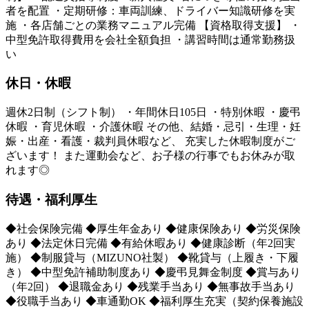
者を配置 ・定期研修：車両訓練、ドライバー知識研修を実
施 ・各店舗ごとの業務マニュアル完備 【資格取得支援】 ・
中型免許取得費用を会社全額負担 ・講習時間は通常勤務扱
い
休日・休暇
週休2日制（シフト制） ・年間休日105日 ・特別休暇 ・慶弔
休暇 ・育児休暇 ・介護休暇 その他、結婚・忌引・生理・妊
娠・出産・看護・裁判員休暇など、 充実した休暇制度がご
ざいます！ また運動会など、お子様の行事でもお休みが取
れます◎
待遇・福利厚生
◆社会保険完備 ◆厚生年金あり ◆健康保険あり ◆労災保険
あり ◆法定休日完備 ◆有給休暇あり ◆健康診断（年2回実
施） ◆制服貸与（MIZUNO社製） ◆靴貸与（上履き・下履
き） ◆中型免許補助制度あり ◆慶弔見舞金制度 ◆賞与あり
（年2回） ◆退職金あり ◆残業手当あり ◆無事故手当あり
◆役職手当あり ◆車通勤OK ◆福利厚生充実（契約保養施設