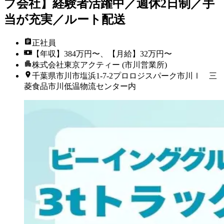
プ会社】経験者活躍中／週休2日制／手
当が充実／ルート配送
正社員
【年収】384万円〜、【月給】32万円〜
株式会社東京アクティー (市川営業所)
千葉県市川市塩浜1-7-2プロロジスパーク市川Ⅰ 三
菱食品市川低温物流センター内