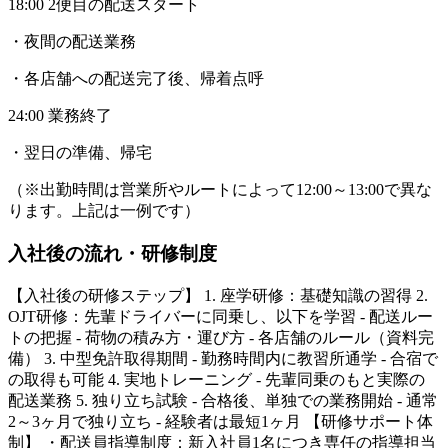
18:00 2便目の配送スタート
・夜間の配送業務
・各店舗への配送完了後、帰着点呼
24:00 業務終了
・翌日の準備、帰宅
（※出勤時間は営業所やルートによって12:00～13:00で異な
ります。上記は一例です）
入社後の流れ・研修制度
【入社後の研修ステップ】 1. 座学研修：基礎知識の習得 2.
OJT研修：先輩ドライバーに同乗し、以下を学習 - 配送ルー
トの把握 - 荷物の積み方・運び方 - 各店舗のルール（資料完
備） 3. 中型免許取得期間 - 勤務時間内に教習所通学 - 合宿で
の取得も可能 4. 実地トレーニング - 先輩同乗のもと実際の
配送業務 5. 独り立ち試験 - 合格後、単独での業務開始 - 通常
2～3ヶ月で独り立ち - 経験者は最短1ヶ月 【研修サポート体
制】 ・配送員指導制度：新入社員1名につき専任の指導担当