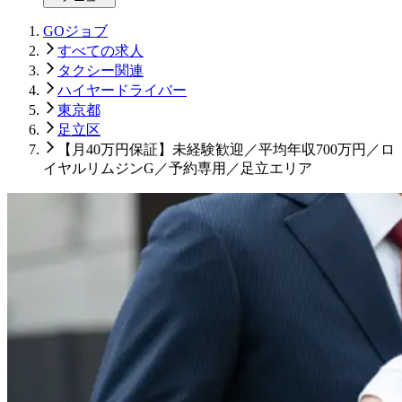
GOジョブ
すべての求人
タクシー関連
ハイヤードライバー
東京都
足立区
【月40万円保証】未経験歓迎／平均年収700万円／ロ
イヤルリムジンG／予約専用／足立エリア