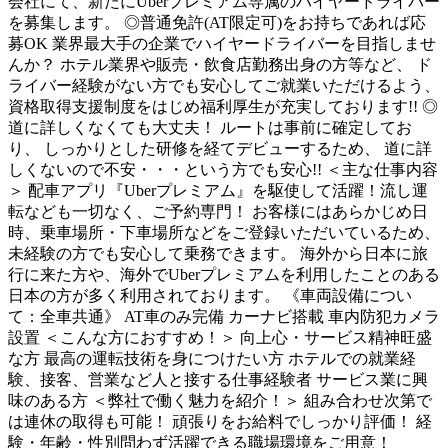
会社にて、新たにUberプレミアム専属のハイヤードライバー
を募集します。 ◎普通免許(AT限定可)をお持ちであれば応
募OK 業界最大手の企業でハイヤードライバーを目指しませ
んか？ ホテル業界や販売・飲食店勤務出身の方等など、 ド
ライバー経験がない方でも安心してご就業いただけるよう、
資格取得支援制度をはじめ福利厚生が充実しております!! ◎
道に詳しくなくても大丈夫！ ルートは事前に確定してお
り、 しっかりとした研修を経てデビューするため、 道に詳
しくないので不安・・・という方でも安心!! ＜主な仕事内容
＞ 配車アプリ『Uberプレミアム』を駆使して活躍！流し運
転なども一切なく、ご予約専門！ お客様にはあらかじめ日
時、乗車場所・下車場所などをご登録いただいているため、
未経験の方でも安心して乗務できます。 海外から日本に旅
行に来た方や、海外でUberプレミアムを利用したことのある
日本の方が多く利用されております。 《車両設備につい
て：全車共通》 AT車のみ完備 カーナビ搭載 車内防犯カメラ
設置 ＜こんな方におすすめ！＞ 向上心・サービス精神旺盛
な方 最高の運転技術を身につけたい方 ホテルでの就業経
験、接客、営業など人と接する仕事経験者 サービス業に興
味のある方 ＜弊社で働く魅力を紹介！＞ 組み合わせ次第で
は連休の取得も可能！ 頑張りをお給料でしっかり評価！ 経
験・年齢・性別問わず活躍できる職場環境をご用意！