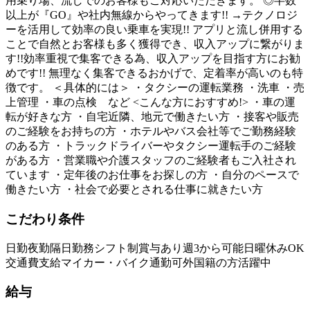
用乗り場、流しでのお客様もご対応いただきます。 ◎半数
以上が『GO』や社内無線からやってきます!! →テクノロジ
ーを活用して効率の良い乗車を実現!! アプリと流し併用する
ことで自然とお客様も多く獲得でき、収入アップに繋がりま
す!!効率重視で集客できる為、収入アップを目指す方にお勧
めです!! 無理なく集客できるおかげで、定着率が高いのも特
徴です。 ＜具体的には＞ ・タクシーの運転業務 ・洗車 ・売
上管理 ・車の点検 など <こんな方におすすめ!> ・車の運
転が好きな方 ・自宅近隣、地元で働きたい方 ・接客や販売
のご経験をお持ちの方 ・ホテルやバス会社等でご勤務経験
のある方 ・トラックドライバーやタクシー運転手のご経験
がある方 ・営業職や介護スタッフのご経験者もご入社され
ています ・定年後のお仕事をお探しの方 ・自分のペースで
働きたい方 ・社会で必要とされる仕事に就きたい方
こだわり条件
日勤
夜勤
隔日勤務
シフト制
賞与あり
週3から可能
日曜休みOK
交通費支給
マイカー・バイク通勤可
外国籍の方活躍中
給与