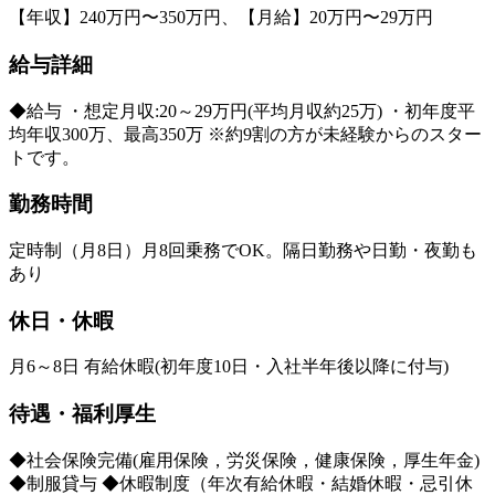
【年収】240万円〜350万円、【月給】20万円〜29万円
給与詳細
◆給与 ・想定月収:20～29万円(平均月収約25万) ・初年度平
均年収300万、最高350万 ※約9割の方が未経験からのスター
トです。
勤務時間
定時制（月8日）月8回乗務でOK。隔日勤務や日勤・夜勤も
あり
休日・休暇
月6～8日 有給休暇(初年度10日・入社半年後以降に付与)
待遇・福利厚生
◆社会保険完備(雇用保険，労災保険，健康保険，厚生年金)
◆制服貸与 ◆休暇制度（年次有給休暇・結婚休暇・忌引休