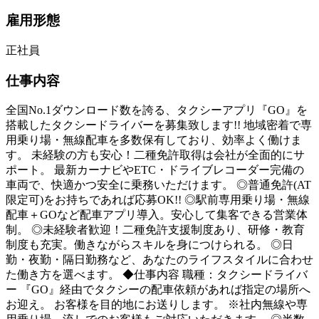
雇用形態
正社員
仕事内容
全国No.1ダウンロード数を誇る、タクシーアプリ『GO』を
搭載したタクシードライバーを募集致します!! 地域密着で専
用乗り場・無線配車を多数保有しており、効率よく働けま
す。 未経験の方も安心！二種免許取得は会社が全面的にサ
ポート。 最新カーナビやETC・ドライブレコーダー完備の
車両で、快適かつ安全に乗務いただけます。 ◎普通免許(AT
限定可)をお持ちであれば応募OK!! ◎駅前専用乗り場・無線
配車＋GOなど配車アプリ導入。安心して集客できる営業体
制。 ◎未経験者歓迎！二種免許支援制度あり、研修・教育
制度も充実。働きながらスキルを身につけられる。 ◎日
勤・夜勤・隔日勤務など、あなたのライフスタイルに合わせ
た働き方を選べます。 ◆仕事内容 職種：タクシードライバ
ー 『GO』経由でタクシーの配車依頼があれば指定の場所へ
お迎え。 お客様を目的地にお送りします。 ※社内無線や専