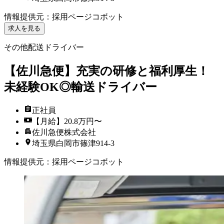
情報提供元
：
採用ページコボット
求人を見る
その他配送ドライバー
【佐川急便】充実の研修と福利厚生！
未経験OK◎輸送ドライバー
正社員
【月給】20.8万円〜
佐川急便株式会社
埼玉県白岡市篠津914-3
情報提供元
：
採用ページコボット