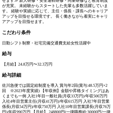
せます≫ 新人研修・安全運転研修・同乗研修など教育制度
が充実。 未経験からスタートした先輩も多数活躍していま
す。 経験や実績に応じて、主任・係長・課長へのキャリア
アップを目指せる環境です。 長く働きながら着実にキャリ
アアップを目指せます。
こだわり条件
日勤
シフト制
寮・社宅完備
交通費支給
女性活躍中
給与
【月給】24.8万円〜32.3万円
給与詳細
佐川急便では固定給制度を導入 賞与年2回(賞与:48.5万円×2
回 ※2023年度実績) 【年収例】金額や昇格タイミングはあ
くまでも一例 入社1年目一般社員(月収33万円)/年収500万円
入社4年目営業主任(月収41万円)/年収615万円 入社7年目営業
係長(月収54万円)/年収750万円 入社10年目営業課長(月収76万
円)/年収990万円 【月給】 248800円(一律職務給:30000円/一律