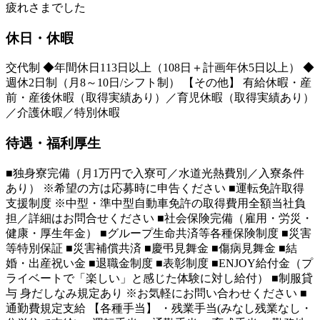
疲れさまでした
休日・休暇
交代制 ◆年間休日113日以上（108日＋計画年休5日以上） ◆
週休2日制（月8～10日/シフト制） 【その他】 有給休暇・産
前・産後休暇（取得実績あり）／育児休暇（取得実績あり）
／介護休暇／特別休暇
待遇・福利厚生
■独身寮完備（月1万円で入寮可／水道光熱費別／入寮条件
あり） ※希望の方は応募時に申告ください ■運転免許取得
支援制度 ※中型・準中型自動車免許の取得費用全額当社負
担／詳細はお問合せください ■社会保険完備（雇用・労災・
健康・厚生年金） ■グループ生命共済等各種保険制度 ■災害
等特別保証 ■災害補償共済 ■慶弔見舞金 ■傷病見舞金 ■結
婚・出産祝い金 ■退職金制度 ■表彰制度 ■ENJOY給付金（プ
ライベートで「楽しい」と感じた体験に対し給付） ■制服貸
与 身だしなみ規定あり ※お気軽にお問い合わせください ■
通勤費規定支給 【各種手当】 ・残業手当(みなし残業なし・