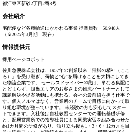
都江東区新砂2丁目2番8号
会社紹介
宅配便など各種輸送にかかわる事業 従業員数 50,948人
（※2025年3月期 現在）
情報提供元
採用ページコボット
佐川急便株式会社は、1957年の創業以来「飛脚の精神（ここ
ろ）」を受け継ぎ、荷物と"心"を届けることを大切にしてき
た物流企業です。 セールスドライバー®職は、単なる集配に
とどまらず、担当エリアのお客さまの物流パートナーとして
課題解決や提案活動にも携わる、会社の最前線を担う仕事で
す。個人ノルマはなく、営業所のチームで目標に向かって取
り組む環境が整っています。 未経験の方も安心してスター
トできます。入社後は自社教習センターでの運転基礎研修
と、配属営業所での指導社員による同乗実習を組み合わせた
約1カ月間の研修があり、独り立ち後も1・3・6・12カ月を目