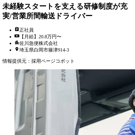
未経験スタートを支える研修制度が充
実/営業所間輸送ドライバー
正社員
【月給】20.8万円〜
佐川急便株式会社
埼玉県白岡市篠津914-3
情報提供元
：
採用ページコボット