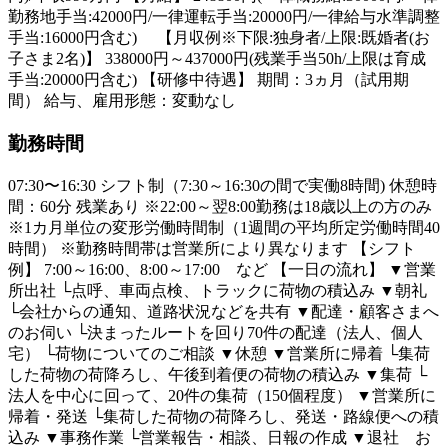
勤務地手当:42000円/一律運転手当:20000円/一律給与水準調整
手当:16000円含む) 【月収例※下限:独身者/上限:既婚者(お
子さま2名)】 338000円～437000円(残業手当50h/上限は育成
手当:20000円含む) 【研修中待遇】 期間：3ヵ月（試用期
間） 給与、雇用形態：変動なし
勤務時間
07:30〜16:30 シフト制（7:30～16:30の間で実働8時間) 休憩時
間：60分 残業あり ※22:00～翌8:00勤務は18歳以上の方のみ
※1カ月単位の変形労働時間制（1週間の平均所定労働時間40
時間） ※勤務時間帯は営業所により異なります 【シフト
例】 7:00～16:00、8:00～17:00 など 【一日の流れ】 ▼営業
所出社 └点呼、車両点検、トラックに荷物の積込み ▼朝礼
└会社からの通知、道路状況などを共有 ▼配達・顧客さまへ
のお伺い └決まったルートを回り70件の配達（法人、個人
宅） └荷物についてのご相談 ▼休憩 ▼営業所に帰着 └集荷
した荷物の荷降ろし、午後到着便の荷物の積込み ▼集荷 └
法人を中心に回って、20件の集荷（150個程度） ▼営業所に
帰着・発送 └集荷した荷物の荷降ろし、発送・路線便への積
込み ▼事務作業 └営業報告・相談、日報の作成 ▼退社 お