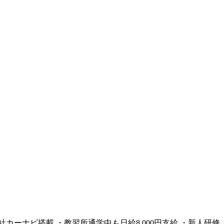
カーナビ搭載 ・教習所通学中も日給8,000円支給 ・新人研修