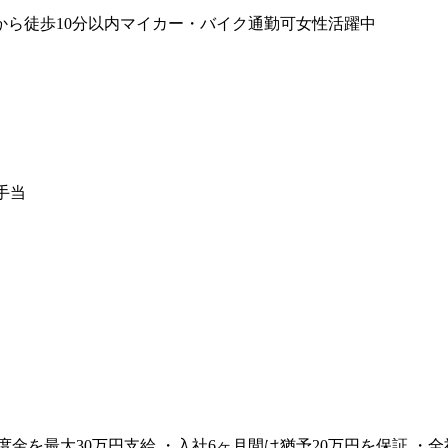
から徒歩10分以内
マイカー・バイク通勤可
女性活躍中
手当
を最大30万円支給 ・入社6ヶ月間は猶予20万円を保証 ・全社