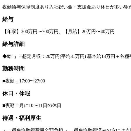
夜勤
給与保障制度あり
入社祝い金・支援金あり
休日が多い
駅
給与
【年収】300万円〜700万円、【月給】20万円〜40万円
給与詳細
◆給与 ・想定月収：20万円(平均31万円) 基本給13万円＋各種
勤務時間
■夜勤：17:00〜27:00
休日・休暇
■夜勤：月に10〜11日の休日
待遇・福利厚生
・二種免許取得費用全額負担 ・二種免許取得済みの方には支度金