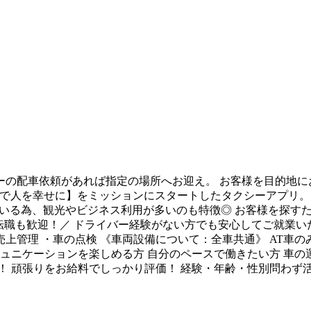
シーの配車依頼があれば指定の場所へお迎え。 お客様を目的地
動で人を幸せに】をミッションにスタートしたタクシーアプリ。 
がいる為、観光やビジネス利用が多いのも特徴◎ お客様を探すた
の転職も歓迎！／ ドライバー経験がない方でも安心してご就業
売上管理 ・車の点検 《車両設備について：全車共通》 AT車の
ュニケーションを楽しめる方 自分のペースで働きたい方 車の
！ 頑張りをお給料でしっかり評価！ 経験・年齢・性別問わず