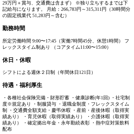
29万円＋賞与、交通費は含まず） ※独り立ちするまでは下
記給与になります。 月給：266,783円～315,311円（30時間分
の固定残業代 51,283円～含む）
勤務時間
所定労働時間 9:00〜17:45（実働7時間45分、休憩1時間） フ
レックスタイム制あり （コアタイム11:00〜15:00）
休日・休暇
シフトによる週休２日制（年間休日121日）
待遇・福利厚生
・各種社会保険完備・財形貯蓄 ・健康診断(年1回) ・社宅制
度※規定あり ・制服貸与 ・退職金制度・フレックスタイム
制 ・交通費全額支給・慶弔休暇 ・産前・産後休暇（取得実
績あり） ・育児休暇（取得実績あり） ・介護休暇（取得実
績あり） ・確定拠出年金・永年勤続表彰 ・熱中症対策飲料
配布​