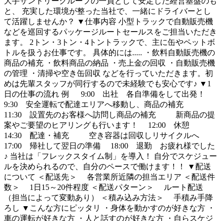
大手サントリーグループの一員として安定した経営基盤のも
と、 充実した環境が整った当社で、一緒にドライバーとし
て活躍しませんか？ ▼仕事内容 小型トラックで自動販売機
などを巡回するパッケージルートセールスをご担当いただき
ます。 2トン・3トン・4トントラックで、主に缶やペットボ
トルを扱うお仕事です。 具体的には..... ・飲料自動販売機の
商品の補充 ・飲料商品の納品 ・売上金の回収 ・自動販売機
の管理 ・清掃や空き缶回収 などを行っていただきます。初
めは先輩スタッフが同行するので未経験でも安心です♪ ▼1
日の仕事の流れ 例 9:00 出社 各自準備をして出発！
9:30 安全運転で配達エリアへ移動し、商品の補充
11:30 設置先のお客様へ訪問し商品の補充 新商品の提
案やご要望のヒアリングも行います！ 12:00 休憩
14:30 配達・補充 空き容器は回収しリサイクルへ
17:00 帰社して翌日の準備 18:00 退勤 お疲れ様でした
♪ 当社は「フレックスタイム制」を導入！ 自分でスケジュー
ルを決められるので、自分のペースで働けます！！ ▼配送
について ＜配送先＞ 各営業所近隣の担当エリア ＜配送件
数＞ 1日15～20件程度 ＜配送パターン＞ ルート配送
（担当によって変動あり） ＜積み込み方法＞ 手積み手降
ろし ▼こんな方にピッタリ ・身体を動かすのが好きな方 ・
車の運転が好きな方 ・人と話すのが好きな方 ・自らスケジ