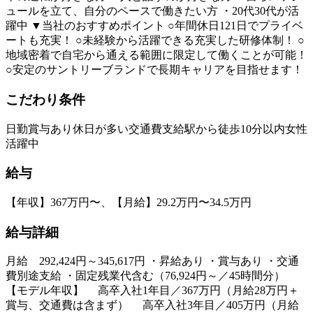
ュールを立て、自分のペースで働きたい方 ・20代30代が活
躍中 ▼当社のおすすめポイント ○年間休日121日でプライベ
ートも充実！ ○未経験から活躍できる充実した研修体制！ ○
地域密着で自宅から通える範囲に限定して働くことが可能！
○安定のサントリーブランドで長期キャリアを目指せます！
こだわり条件
日勤
賞与あり
休日が多い
交通費支給
駅から徒歩10分以内
女性
活躍中
給与
【年収】367万円〜、【月給】29.2万円〜34.5万円
給与詳細
月給 292,424円～345,617円 ・昇給あり ・賞与あり ・交通
費別途支給 ・固定残業代含む（76,924円～／45時間分）
【モデル年収】 高卒入社1年目／367万円（月給28万円＋
賞与、交通費は含まず） 高卒入社3年目／405万円（月給