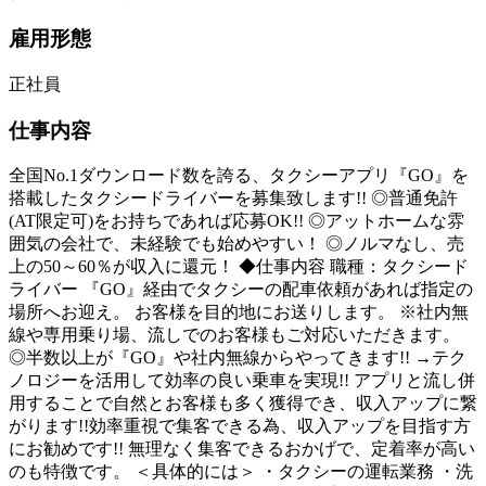
雇用形態
正社員
仕事内容
全国No.1ダウンロード数を誇る、タクシーアプリ『GO』を
搭載したタクシードライバーを募集致します!! ◎普通免許
(AT限定可)をお持ちであれば応募OK!! ◎アットホームな雰
囲気の会社で、未経験でも始めやすい！ ◎ノルマなし、売
上の50～60％が収入に還元！ ◆仕事内容 職種：タクシード
ライバー 『GO』経由でタクシーの配車依頼があれば指定の
場所へお迎え。 お客様を目的地にお送りします。 ※社内無
線や専用乗り場、流しでのお客様もご対応いただきます。
◎半数以上が『GO』や社内無線からやってきます!! →テク
ノロジーを活用して効率の良い乗車を実現!! アプリと流し併
用することで自然とお客様も多く獲得でき、収入アップに繋
がります!!効率重視で集客できる為、収入アップを目指す方
にお勧めです!! 無理なく集客できるおかげで、定着率が高い
のも特徴です。 ＜具体的には＞ ・タクシーの運転業務 ・洗