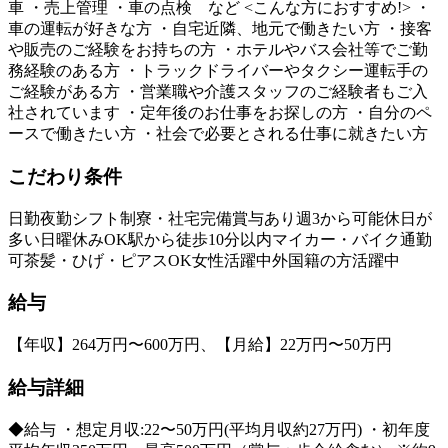
車 ・売上管理 ・車の点検 など <こんな方におすすめ!> ・
車の運転が好きな方 ・自宅近隣、地元で働きたい方 ・接客
や販売のご経験をお持ちの方 ・ホテルやバス会社等でご勤
務経験のある方 ・トラックドライバーやタクシー運転手の
ご経験がある方 ・営業職や介護スタッフのご経験者もご入
社されています ・定年後のお仕事をお探しの方 ・自分のペ
ースで働きたい方 ・社会で必要とされる仕事に就きたい方
こだわり条件
日勤
夜勤
シフト制
寮・社宅完備
賞与あり
週3から可能
休日が
多い
日曜休みOK
駅から徒歩10分以内
マイカー・バイク通勤
可
茶髪・ひげ・ピアスOK
女性活躍中
外国籍の方活躍中
給与
【年収】264万円〜600万円、【月給】22万円〜50万円
給与詳細
◆給与 ・想定月収:22〜50万円(平均月収約27万円) ・初年度