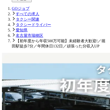
GOジョブ
すべての求人
タクシー関連
タクシードライバー
愛知県
名古屋市瑞穂区
【初年度から年収500万可能】未経験者大歓迎!／堀
田駅徒歩7分／年間休日132日／頑張った分収入UP