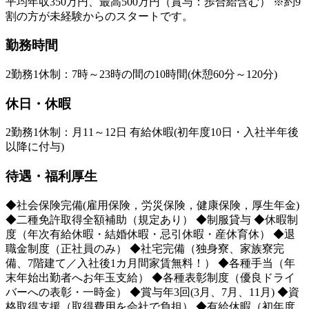
平均年収350万円、最高500万円（賞与：歩合給含む） ※約9
割の方が未経験からのスタートです。
勤務時間
2勤務1休制：7時～23時の間の10時間(休憩60分～120分)
休日・休暇
2勤務1休制：月11～12日 有給休暇(初年度10日・入社半年後
以降に付与)
待遇・福利厚生
◆社会保険完備(雇用保険，労災保険，健康保険，厚生年金)
◆二種免許取得全額補助（規定あり） ◆制服貸与 ◆休暇制
度（年次有給休暇・結婚休暇・忌引休暇・産休育休） ◆退
職金制度（正社員のみ） ◆社宅完備（独身寮、家族寮完
備、7階建て／入社後1カ月間家賃無料！） ◆各種手当（年
末年始出勤者へお年玉支給） ◆各種表彰制度（優良ドライ
バーへの表彰・一時金） ◆賞与年3回(3月、7月、11月) ◆資
格取得支援（取得費用を会社で負担） ◆有給休暇（初年度