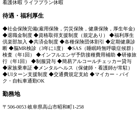
看護休暇 ライフプラン休暇
待遇・福利厚生
◆社会保険完備(雇用保険，労災保険，健康保険，厚生年金)
◆退職金制度 ◆資格取得支援制度（規定あり） ◆福利厚生
倶楽部加入 ◆共済会制度 ◆各種保険団体割引 ◆定期健康診
断 ◆脳MR検診（3年に1度） ◆SAS（睡眠時無呼吸症候群）
検査（年1回） ◆インフルエンザ予防接種費用補助 ◆研修旅
行（年1回） ◆制服貸与 ◆簡易アルコールチェッカー貸与
◆家族乗車証 ◆メンタルヘルス（保健師・看護師が常駐）
◆UIターン支援制度 ◆交通費規定支給 ◆マイカー・バイ
ク・自転車通勤OK
勤務地
〒506-0053 岐阜県高山市昭和町1-258