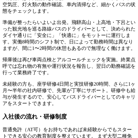
空気圧、灯火類の動作確認、車内清掃など、細かくバスの状
態をチェックします。
準備が整ったらいよいよ出発。飛騨高山・上高地・下呂とい
った観光地を巡る路線バスのドライバーとして、決められた
ダイヤ通りに「安全に」「快適に」をモットーに運行しま
す。実働8時間のシフト制で、日によって勤務時間は異なり
ますが、間に1〜2時間の休憩もあるので無理なく働けます。
帰庫後は再び車両点検とアルコールチェックを実施。終業点
呼では忘れ物の有無や運行状況を報告し、翌日の勤務確認を
行って業務終了です。
未経験の方も、座学研修4日間と実技研修20時間、さらに1ヶ
月〜半年の社内研修で、先輩が丁寧にサポート。研修中も給
与が発生するので、安心してバスドライバーとしてのキャリ
アをスタートできます。
入社後の流れ・研修制度
普通免許（AT可）をお持ちであれば未経験からでもスター
トできる安心の教育制度を整えています。 まず大型二種免