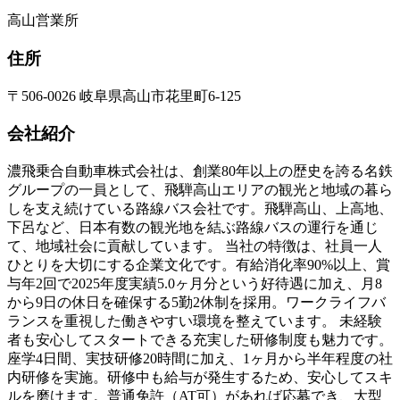
高山営業所
住所
〒506-0026 岐阜県高山市花里町6-125
会社紹介
濃飛乗合自動車株式会社は、創業80年以上の歴史を誇る名鉄
グループの一員として、飛騨高山エリアの観光と地域の暮ら
しを支え続けている路線バス会社です。飛騨高山、上高地、
下呂など、日本有数の観光地を結ぶ路線バスの運行を通じ
て、地域社会に貢献しています。 当社の特徴は、社員一人
ひとりを大切にする企業文化です。有給消化率90%以上、賞
与年2回で2025年度実績5.0ヶ月分という好待遇に加え、月8
から9日の休日を確保する5勤2休制を採用。ワークライフバ
ランスを重視した働きやすい環境を整えています。 未経験
者も安心してスタートできる充実した研修制度も魅力です。
座学4日間、実技研修20時間に加え、1ヶ月から半年程度の社
内研修を実施。研修中も給与が発生するため、安心してスキ
ルを磨けます。普通免許（AT可）があれば応募でき、大型