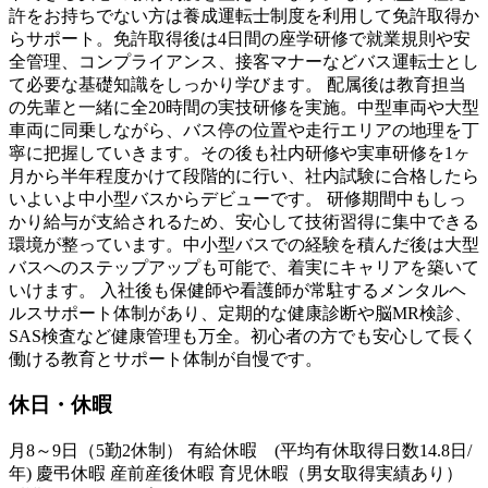
許をお持ちでない方は養成運転士制度を利用して免許取得か
らサポート。免許取得後は4日間の座学研修で就業規則や安
全管理、コンプライアンス、接客マナーなどバス運転士とし
て必要な基礎知識をしっかり学びます。 配属後は教育担当
の先輩と一緒に全20時間の実技研修を実施。中型車両や大型
車両に同乗しながら、バス停の位置や走行エリアの地理を丁
寧に把握していきます。その後も社内研修や実車研修を1ヶ
月から半年程度かけて段階的に行い、社内試験に合格したら
いよいよ中小型バスからデビューです。 研修期間中もしっ
かり給与が支給されるため、安心して技術習得に集中できる
環境が整っています。中小型バスでの経験を積んだ後は大型
バスへのステップアップも可能で、着実にキャリアを築いて
いけます。 入社後も保健師や看護師が常駐するメンタルヘ
ルスサポート体制があり、定期的な健康診断や脳MR検診、
SAS検査など健康管理も万全。初心者の方でも安心して長く
働ける教育とサポート体制が自慢です。
休日・休暇
月8～9日（5勤2休制） 有給休暇 (平均有休取得日数14.8日/
年) 慶弔休暇 産前産後休暇 育児休暇（男女取得実績あり）