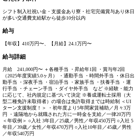
シフト制
入社祝い金・支援金あり
寮・社宅完備
賞与あり
休日
が多い
交通費支給
駅から徒歩10分以内
給与
【年収】410万円〜、【月給】24.1万円〜
給与詳細
月給 241,000円〜 ＋各種手当 ・昇給年1回 ・賞与年2回
（2025年度実績5.0ヶ月） ・通勤手当 ・時間外手当 ・休日出
勤手当 ・深夜手当 ・宿泊手当 ・家族手当 ・扶養手当 ・運
行手当 ・チェーン手当 ・ダイヤ外手当 など ※経験・能力
に応じて、社内規定に基づいて決定 ※養成運転士採用（大
型二種免許未取得者）の場合は免許取得までは時給制 ＜UI
ターン支援制度！＞ ・初年度より5年間家賃補助／月々3万
円 ・遠隔地から就職された方に一時金を支給／一律20万円
＜年収例＞ ○入社 3年目／25歳／男性／年収450万円 ○入社 5
年目／39歳／女性／年収470万円 ○入社10年目／45歳／男性
／年収540万円