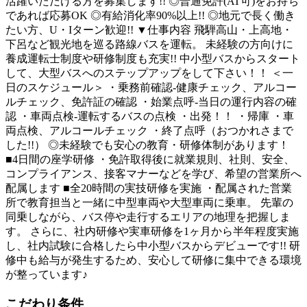
活躍いただける方を募集します!! ◎普通免許(AT可)をお持ち
であれば応募OK ◎有給消化率90%以上!! ◎地元で長く働き
たい方、U・Iターン歓迎!! ▼仕事内容 飛騨高山・上高地・
下呂など観光地を巡る路線バスを運転。 未経験の方向けに
養成運転士制度や研修制度も充実!! 中小型バスからスタート
して、大型バスへのステップアップをして下さい！！ ＜一
日のスケジュール＞ ・乗務前確認-健康チェック、アルコー
ルチェック、免許証の確認 ・始業点呼-当日の運行内容の確
認 ・車両点検-運転するバスの点検 ・出発！！ ・帰庫 ・車
両点検、アルコールチェック ・終了点呼（おつかれさまで
した!!） ◎未経験でも安心の教育・研修体制があります！
■4日間の座学研修 ・免許取得後に就業規則、社則、安全、
コンプライアンス、接客マナーなどを学び、希望の営業所へ
配属します ■全20時間の実技研修を実施 ・配属された営業
所で教育担当と一緒に中型車両や大型車両に乗車。 先輩の
同乗しながら、バス停や走行するエリアの地理を把握しま
す。 さらに、社内研修や実車研修を1ヶ月から半年程度実施
し、社内試験に合格したら中小型バスからデビューです!! 研
修中も給与が発生するため、安心して研修に集中できる環境
が整っています♪
こだわり条件