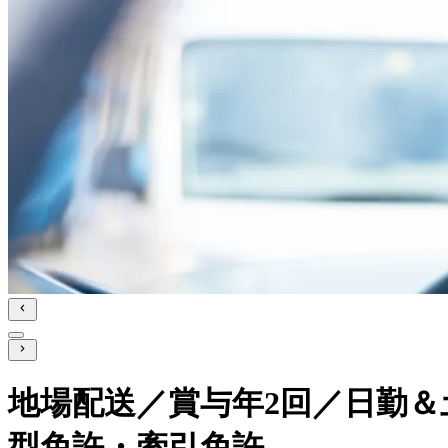
地場配送／賞与年2回／日勤＆
型免許・牽引免許