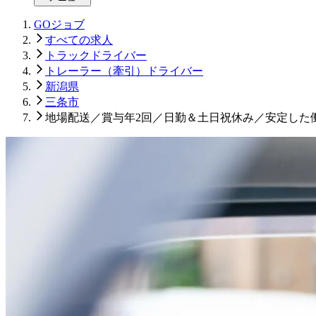
GOジョブ
すべての求人
トラックドライバー
トレーラー（牽引）ドライバー
新潟県
三条市
地場配送／賞与年2回／日勤＆土日祝休み／安定した