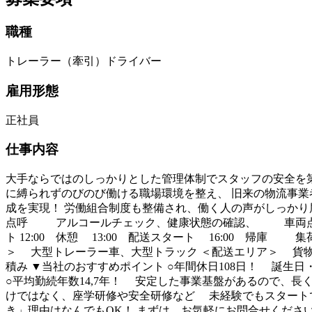
職種
トレーラー（牽引）ドライバー
雇用形態
正社員
仕事内容
大手ならではのしっかりとした管理体制でスタッフの安全を第一
に縛られずのびのび働ける職場環境を整え、 旧来の物流事業
成を実現！ 労働組合制度も整備され、働く人の声がしっかり届
点呼 アルコールチェック、健康状態の確認、 車両点検（
ト 12:00 休憩 13:00 配送スタート 16:00 帰
＞ 大型トレーラー車、大型トラック ＜配送エリア＞ 貨
積み ▼当社のおすすめポイント ○年間休日108日！ 誕
○平均勤続年数14,7年！ 安定した事業基盤があるので、長
けではなく、座学研修や安全研修など 未経験でもスタート
き」理由はなんでもOK！ まずは、お気軽にお問合せください