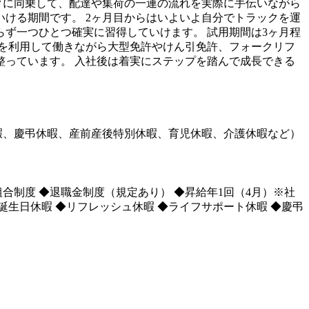
クに同乗して、配達や集荷の一連の流れを実際に手伝いながら
ける期間です。 2ヶ月目からはいよいよ自分でトラックを運
ず一つひとつ確実に習得していけます。 試用期間は3ヶ月程
を利用して働きながら大型免許やけん引免許、フォークリフ
っています。 入社後は着実にステップを踏んで成長できる
暇、慶弔休暇、産前産後特別休暇、育児休暇、介護休暇など）
合制度 ◆退職金制度（規定あり） ◆昇給年1回（4月）※社
◆誕生日休暇 ◆リフレッシュ休暇 ◆ライフサポート休暇 ◆慶弔