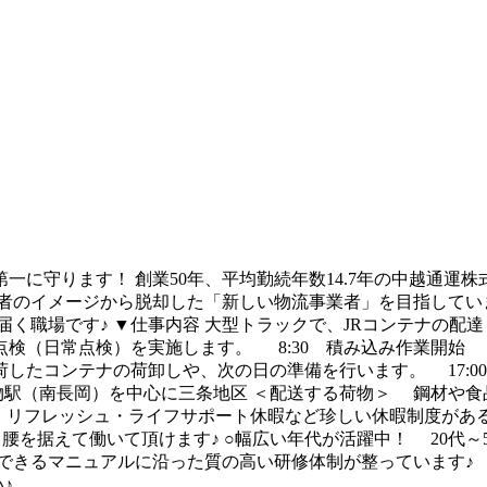
に守ります！ 創業50年、平均勤続年数14.7年の中越通運株
者のイメージから脱却した「新しい物流事業者」を目指してい
く職場です♪ ▼仕事内容 大型トラックで、JRコンテナの配達・
日常点検）を実施します。 8:30 積み込み作業開始 フ
庫 集荷したコンテナの荷卸しや、次の日の準備を行います。 17:
物駅（南長岡）を中心に三条地区 ＜配送する荷物＞ 鋼材や食
生日・リフレッシュ・ライフサポート休暇など珍しい休暇制度が
く腰を据えて働いて頂けます♪ ○幅広い年代が活躍中！ 20代
できるマニュアルに沿った質の高い研修体制が整っています♪ 
♪