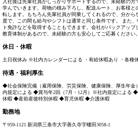
入社後は先輩社員がしっかりサポートするので、未経験の方
学んでいきます。荷物の積み下ろし、配送ルート、お客様と
転します。もちろん先輩社員が同乗してくれるので、分から
度で、この間も給与やシフトは通常と同じ条件です。 また
ト免許などを取得することもできます。会社がバックアップ
教育体制があるので、未経験の方も安心してご応募ください
休日・休暇
土日祝休み ※社内カレンダーによる ・有給休暇あり ・各
待遇・福利厚生
◆社会保険完備（雇用保険、労災保険、健康保険、厚生年金） 
内規定による ◆賞与年2回（7月・12月）※社内規定による 
休暇 ◆産前産後特別休暇 ◆育児休暇 ◆介護休暇
勤務地
〒959-1121 新潟県三条市大字善久寺字螻田3058-1