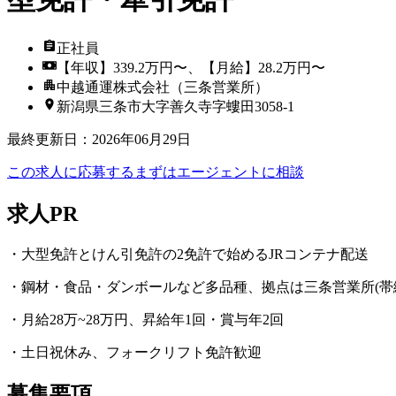
正社員
【年収】339.2万円〜、【月給】28.2万円〜
中越通運株式会社（三条営業所）
新潟県三条市大字善久寺字螻田3058-1
最終更新日
：
2026年06月29日
この求人に応募する
まずはエージェントに相談
求人PR
・大型免許とけん引免許の2免許で始めるJRコンテナ配送
・鋼材・食品・ダンボールなど多品種、拠点は三条営業所(帯織
・月給28万~28万円、昇給年1回・賞与年2回
・土日祝休み、フォークリフト免許歓迎
募集要項