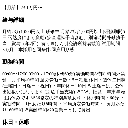
【月給】23.1万円〜
給与詳細
月給23万1,000円以上 研修中 月給23万1,000円以上(研修期間5
日 習熟度により変動) 安全運転手当含む。別途時間外勤務手
当、賞与（年2回）有り※けん引免許所持者歓迎 試用期間
3カ月 本採用と同条件/同雇用形態
勤務時間
09:00〜17:00 09:00～17:00(休憩60分) 実働時間8時間 時間外労
働：月平均40時間 週の労働日数：5日程度 休日：週休二日制
(土曜日・日曜日・祝日) ・年間休日110日 ※土曜日は、公休
出勤扱いになります (別途手当支給) ※GW、旧盆、年末年始
はお休みです ※36協定の特別条項あり ・休憩時間：60分 ・
実働時間：1日あたり8時間 ・平均所定労働時間：1ヵ月あた
り160時間 ※実働時間×20営業日として算出
休日・休暇