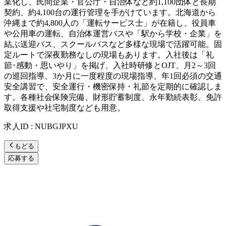
業化し、民間企業・官公庁・自治体など約1,100団体と長期
契約、約4,100台の運行管理を手がけています。北海道から
沖縄まで約4,800人の「運転サービス士」が在籍し、役員車
や公用車の運転、自治体運営バスや「駅から学校・企業」を
結ぶ送迎バス、スクールバスなど多様な現場で活躍可能。固
定ルートで深夜勤務なしの現場もあります。入社後は「礼
節･感動・思いやり」を掲げ、入社時研修とOJT、月2～3回
の巡回指導、3か月に一度程度の現場指導、年1回必須の交通
安全講習で、安全運行・機密保持・礼節を定期的に確認しま
す。各種社会保険完備、財形貯蓄制度、永年勤続表彰、免許
取得支援や社宅制度なども用意。
求人ID
:
NUBGJPXU
もどる
応募する