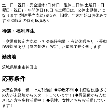
土・日・祝日・完全週休2日 休日：週休二日制(土曜日・日
曜日・祝日) ・年間休日110日 ※土曜日は、公休出勤扱いに
なります (別途手当支給) ※GW、旧盆、年末年始はお休みで
す ※36協定の特別条項あり
待遇・福利厚生
・交通費規定内支給 ・社会保険完備 ・有給休暇あり ・受動
喫煙対策あり（屋内禁煙） 安定した環境で長く働けます！
勤務地
茨城県坂東市神田山
応募条件
大型自動車一種・けん引免許 ◆学歴不問 ◆未経験歓迎(多く
の方が未経験からスタートしています！) ◆異業種から入社
された方も多数活躍中！ ◆男性、女性どちらも活躍してい
ます！