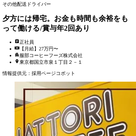
その他配送ドライバー
夕方には帰宅。お金も時間も余裕をも
って働ける/賞与年2回あり
正社員
【月給】27万円〜
服部コーヒーフーズ株式会社
東京都国立市泉１丁目２－１
情報提供元
：
採用ページコボット