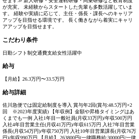
せます≫ 新人研修・安全運転研修・同乗研修など教育制度
が充実。 未経験からスタートした先輩も多数活躍していま
す。 経験や実績に応じて、主任・係長・課長へのキャリア
アップを目指せる環境です。 長く働きながら着実にキャリ
アアップを目指せます。
こだわり条件
日勤
シフト制
交通費支給
女性活躍中
給与
【月給】26.3万円〜33.5万円
給与詳細
佐川急便では固定給制度を導入 賞与年2回(賞与:48.5万円×2
回 ※2023年度実績) 【年収例】金額や昇格タイミングはあ
くまでも一例 入社1年目一般社員(月収33万円)/年収500万円
入社4年目営業主任(月収41万円)/年収615万円 入社7年目営業
係長(月収54万円)/年収750万円 入社10年目営業課長(月収76万
円)/年収990万円 【月給】 263800円(一律職務給:30000円/一律