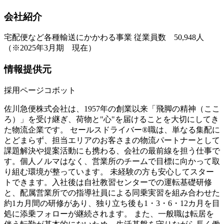
会社紹介
宅配便など各種輸送にかかわる事業 従業員数 50,948人
（※2025年3月期 現在）
情報提供元
採用ページコボット
佐川急便株式会社は、1957年の創業以来「飛脚の精神（ここ
ろ）」を受け継ぎ、荷物と"心"を届けることを大切にしてき
た物流企業です。 セールスドライバー®職は、単なる集配に
とどまらず、担当エリアのお客さまの物流パートナーとして
課題解決や提案活動にも携わる、会社の最前線を担う仕事で
す。個人ノルマはなく、営業所のチームで目標に向かって取
り組む環境が整っています。 未経験の方も安心してスター
トできます。入社後は自社教習センターでの運転基礎研修
と、配属営業所での指導社員による同乗実習を組み合わせた
約1カ月間の研修があり、独り立ち後も1・3・6・12カ月を目
処に添乗フォローが継続されます。 また、一般職は転居を