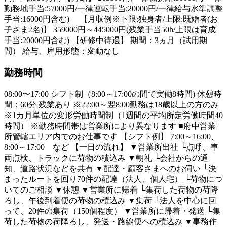
勤務地手当:57000円/一律運転手当:20000円/一律給与水準調整
手当:16000円含む) 【月収例※下限:独身者/上限:既婚者(お
子さま2名)】 359000円～445000円(残業手当50h/上限は育成
手当:20000円含む) 【研修中待遇】 期間：3ヵ月（試用期
間） 給与、雇用形態：変動なし
勤務時間
08:00〜17:00 シフト制（8:00～17:00の間で実働8時間) 休憩時
間：60分 残業あり ※22:00～翌8:00勤務は18歳以上の方のみ
※1カ月単位の変形労働時間制（1週間の平均所定労働時間40
時間） ※勤務時間帯は営業所により異なります ■府中営業
所管轄エリア内でのお仕事です 【シフト例】 7:00～16:00、
8:00～17:00 など 【一日の流れ】 ▼営業所出社 └点呼、車
両点検、トラックに荷物の積込み ▼朝礼 └会社からの通
知、道路状況などを共有 ▼配達・顧客さまへのお伺い └決
まったルートを回り70件の配達（法人、個人宅） └荷物につ
いてのご相談 ▼休憩 ▼営業所に帰着 └集荷した荷物の荷降
ろし、午後到着便の荷物の積込み ▼集荷 └法人を中心に回
って、20件の集荷（150個程度） ▼営業所に帰着・発送 └集
荷した荷物の荷降ろし、発送・路線便への積込み ▼事務作