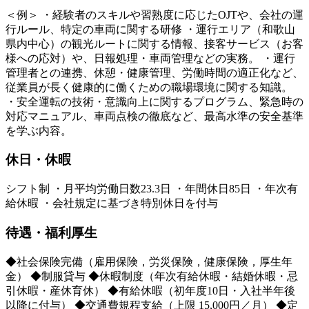
＜例＞ ・経験者のスキルや習熟度に応じたOJTや、会社の運
行ルール、特定の車両に関する研修 ・運行エリア（和歌山
県内中心）の観光ルートに関する情報、接客サービス（お客
様への応対）や、日報処理・車両管理などの実務。 ・運行
管理者との連携、休憩・健康管理、労働時間の適正化など、
従業員が長く健康的に働くための職場環境に関する知識。
・安全運転の技術・意識向上に関するプログラム、緊急時の
対応マニュアル、車両点検の徹底など、最高水準の安全基準
を学ぶ内容。
休日・休暇
シフト制 ・月平均労働日数23.3日 ・年間休日85日 ・年次有
給休暇 ・会社規定に基づき特別休日を付与
待遇・福利厚生
◆社会保険完備（雇用保険，労災保険，健康保険，厚生年
金） ◆制服貸与 ◆休暇制度（年次有給休暇・結婚休暇・忌
引休暇・産休育休） ◆有給休暇（初年度10日・入社半年後
以降に付与） ◆交通費規程支給（上限 15,000円／月） ◆定