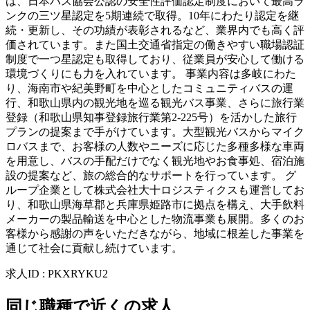
は、日本バス協会公認の安全性評価認定制度において最高ラ
ンクの三ツ星認定を5期連続で取得。10年にわたり認定を継
続・更新し、その功績が表彰されるなど、業界内でも高く評
価されています。また国土交通省指定の働きやすい職場認証
制度で一つ星認定も取得しており、従業員が安心して働ける
環境づくりにも力を入れています。 事業内容は多岐にわた
り、海南市や紀美野町を中心としたコミュニティバスの運
行、和歌山県内の観光地を巡る観光バス事業、さらに旅行業
登録（和歌山県知事登録旅行業第2-225号）を活かした旅行
プランの提案まで手がけています。大型観光バスからマイク
ロバスまで、お客様の人数やニーズに応じた多種多様な車両
を用意し、バスの手配だけでなく観光地やお食事処、宿泊施
設の提案など、旅の総合的なサポートを行っています。 グ
ループ企業として株式会社大十ロジスティクスも運営してお
り、和歌山県海草郡と兵庫県姫路市に拠点を構え、大手飲料
メーカーの製品輸送を中心とした物流事業も展開。多くのお
客様から感謝の声をいただきながら、地域に根差した事業を
通じて社会に貢献し続けています。
求人ID
:
PKXRYKU2
同じ職種で近くの求人