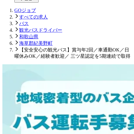
GOジョブ
すべての求人
バス
観光バスドライバー
和歌山県
海草郡紀美野町
【安全安心の観光バス】賞与年2回／車通勤OK／日
曜休みOK／経験者歓迎／ 三ツ星認定を5期連続で取得