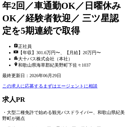
年2回／車通勤OK／日曜休み
OK／経験者歓迎／ 三ツ星認
定を5期連続で取得
正社員
【年収】301.6万円〜、【月給】20万円〜
大十バス株式会社（本社）
和歌山県海草郡紀美野町下佐々1037
最終更新日
：
2026年06月29日
この求人に応募する
まずはエージェントに相談
求人PR
・大型二種免許で始める観光バスドライバー、和歌山県紀美
野町が拠点