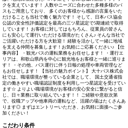
クを支えています！ 人数やニーズに合わせた多種多様のバ
スもご用意しており、 多くのお客様から感謝の言葉をいた
だけることも当社で働く魅力です！ そして、日本バス協会
公認の安全性評価認定を最高の三ツ星認定で5期連続で取得
しています！ お客様に対してはもちろん、従業員の皆さん
にも安心して運行いただける環境がたくさん♪ そんな当社で
ご活躍いただける方を大歓迎！ 経験を活かして一緒に地域
を支える仲間を募集します！お気軽にご応募ください♪ 【仕
事内容】 ・観光バスの運転業務をお任せします！ ・運行エ
リアは、和歌山県内を中心に観光地をお客様と一緒に巡りま
す！ ・その他、バス運行に伴う日報の処理や車両管理など
もお任せします！ 【当社の魅力ポイント】 大十バス株式会
社では、職場環境が整っている企業として、 国土交通省指
定の働きやすい職場認証制度を利用し一つ星認定を受けてい
ます☆ よりよい職場環境がお客様の安心安全に繋がると信
じ、日々業務に取り組んでいます！！ ご経験や意欲次第
で、役職アップや他車両の運転など、活躍の場はたくさんあ
ります◎ まずはエントリーいただき、お気軽に面接へご参
加ください！
こだわり条件