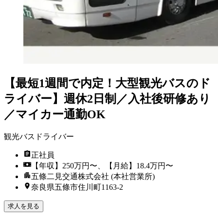
【最短1週間で内定！大型観光バスのド
ライバー】週休2日制／入社後研修あり
／マイカー通勤OK
観光バスドライバー
正社員
【年収】250万円〜、【月給】18.4万円〜
五條二見交通株式会社 (本社営業所)
奈良県五條市住川町1163-2
求人を見る