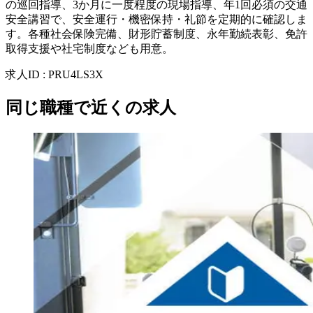
の巡回指導、3か月に一度程度の現場指導、年1回必須の交通
安全講習で、安全運行・機密保持・礼節を定期的に確認しま
す。各種社会保険完備、財形貯蓄制度、永年勤続表彰、免許
取得支援や社宅制度なども用意。
求人ID
:
PRU4LS3X
同じ職種で近くの求人