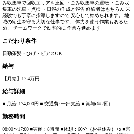
み収集車で回収エリアを巡回 ・ごみ収集車の運転 ・ごみ収
集車の洗車・点検 ・日報の作成と報告 経験者はもちろん 未
経験でも丁寧に指導しますので 安心して始められます。 地
域の衛生を守る大切な仕事です。 体力を使う作業もあるた
め、 チームワークで効率的に 作業を進めます。
こだわり条件
日勤
茶髪・ひげ・ピアスOK
給与
【月給】17.4万円
給与詳細
■ 月給: 174,000円 ■ 交通費: 一部支給 ■ 賞与(年2回)
勤務時間
08:00〜17:00 ■実働：8時間 ■休憩：60分（お昼休み）+α ■完