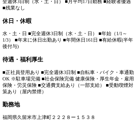
全週休3日制（水・土・日） ■月平均17日勤務 ■経験者優遇
■残業なし
休日・休暇
水・土・日 ■完全週休3日制（水・土・日） ■年始（1/1～
1/3） ■年末に休日出勤あり ■年間休日161日 ■有給休暇(半年
後付与)
待遇・福利厚生
■正社員登用あり ■完全週休3日制 ■自転車・バイク・車通勤
OK ※駐車場完備 ■社会保険完備 健康保険・厚生年金・雇用
保険・労災保険 ■交通費支給あり（一部支給） ■受動喫煙対
策あり（屋内禁煙）
勤務地
福岡県久留米市上津町２２２８ー１５３８