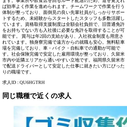
ます。事業所や飲食店を回るルート配送のため、道を覚えれ
ば効率よく作業を進められます。チームワークで作業を行う
体制が整っており、面倒見の良い先輩社員がしっかりサポー
トするため、未経験からスタートしたスタッフも多数活躍し
ています。資格取得支援制度は全額会社負担で、旧普通免許
をお持ちでない方も入社後に必要な免許を取得することが可
能です。 賞与は年2回の支給があり、入社祝金制度も用意さ
れています。独身寮完備で遠方からの就職も安心。無料駐車
場を完備しており、車・バイク・自転車での通勤が可能で
す。社会保険完備で安定した雇用環境が整っており、久留米
市内や近隣エリアから通いやすい立地です。福岡県久留米市
で配送ドライバーとして安定した仕事に就きたい方にぴった
りの職場です。
求人ID
:
QU6HGTRH
同じ職種で近くの求人