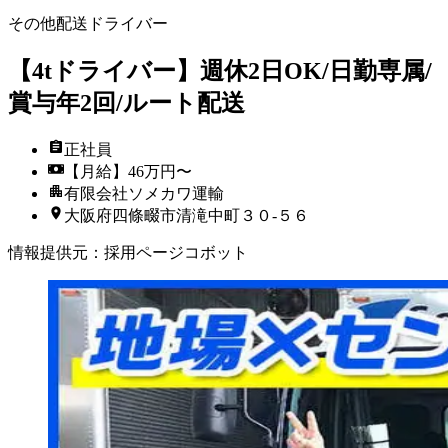
その他配送ドライバー
【4tドライバー】週休2日OK/日勤専属/
賞与年2回/ルート配送
正社員
【月給】46万円〜
有限会社ソメカワ運輸
大阪府四條畷市清滝中町３０‐５６
情報提供元
：
採用ページコボット