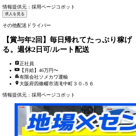
情報提供元
：
採用ページコボット
求人を見る
その他配送ドライバー
【賞与年2回】毎日帰れてたっぷり稼げ
る。週休2日可/ルート配送
正社員
【月給】46万円〜
有限会社ソメカワ運輸
大阪府四條畷市清滝中町３０‐５６
情報提供元
：
採用ページコボット