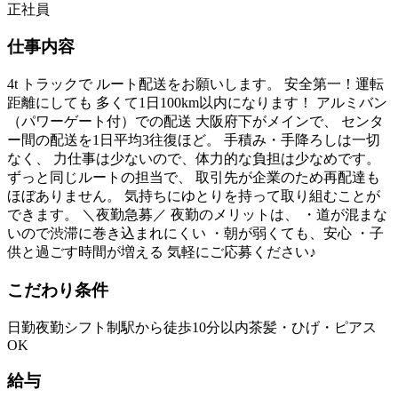
正社員
仕事内容
4t トラックで ルート配送をお願いします。 安全第一！運転
距離にしても 多くて1日100km以内になります！ アルミバン
（パワーゲート付）での配送 大阪府下がメインで、 センタ
ー間の配送を1日平均3往復ほど。 手積み・手降ろしは一切
なく、 力仕事は少ないので、体力的な負担は少なめです。
ずっと同じルートの担当で、 取引先が企業のため再配達も
ほぼありません。 気持ちにゆとりを持って取り組むことが
できます。 ＼夜勤急募／ 夜勤のメリットは、 ・道が混まな
いので渋滞に巻き込まれにくい ・朝が弱くても、安心 ・子
供と過ごす時間が増える 気軽にご応募ください♪
こだわり条件
日勤
夜勤
シフト制
駅から徒歩10分以内
茶髪・ひげ・ピアス
OK
給与