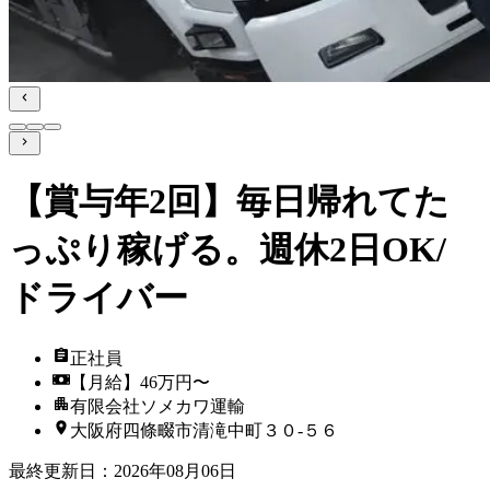
【賞与年2回】毎日帰れてた
っぷり稼げる。週休2日OK/
ドライバー
正社員
【月給】46万円〜
有限会社ソメカワ運輸
大阪府四條畷市清滝中町３０‐５６
最終更新日
：
2026年08月06日