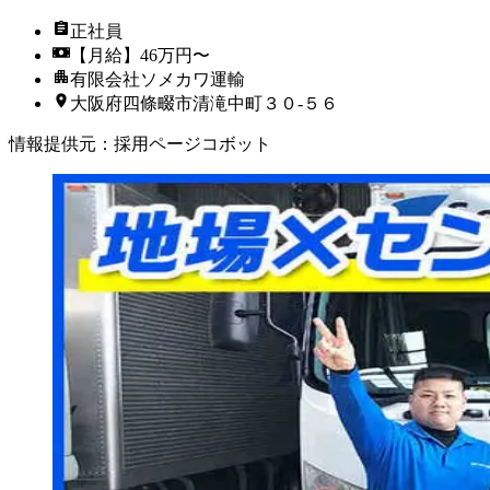
正社員
【月給】46万円〜
有限会社ソメカワ運輸
大阪府四條畷市清滝中町３０‐５６
情報提供元
：
採用ページコボット