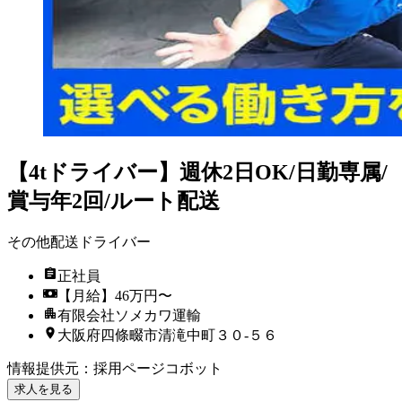
【4tドライバー】週休2日OK/日勤専属/
賞与年2回/ルート配送
その他配送ドライバー
正社員
【月給】46万円〜
有限会社ソメカワ運輸
大阪府四條畷市清滝中町３０‐５６
情報提供元
：
採用ページコボット
求人を見る