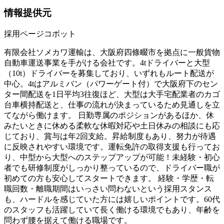
情報提供元
採用ページコボット
有限会社ソメカワ運輸は、大阪府四條畷市を拠点に一般貨物
自動車運送事業を手がける会社です。4tドライバーと大型
（10t）ドライバーを募集しており、いずれもルート配送が
中心。4tはアルミバン（パワーゲート付）で大阪府下のセン
ター間配送を1日平均3往復ほど、大型は大手宅配業者のカゴ
台車横持配送と、仕事の流れが決まっているため見通しを立
てながら働けます。 日勤専属のポジションがあるほか、休
みたいときに休める柔軟な休暇対応や土日休みの相談にも応
じており、賞与は年2回支給。昇給制度もあり、努力が待遇
に反映されやすい環境です。運転免許の取得支援も行ってお
り、中型から大型へのステップアップが可能！未経験・初心
者でも研修制度がしっかり整っているので、ドライバー職が
初めての方も安心してスタートできます。 経験・学歴・転
職回数・離職期間はいっさい問わないという採用スタンス
も、ハードルを感じていた方には嬉しいポイントです。60代
のスタッフも活躍していて長く働ける環境でもあり、年齢を
問わず腰を据えて働ける職場です。