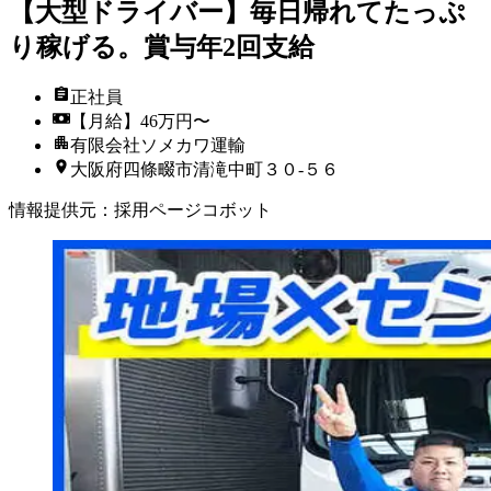
【大型ドライバー】毎日帰れてたっぷ
り稼げる。賞与年2回支給
正社員
【月給】46万円〜
有限会社ソメカワ運輸
大阪府四條畷市清滝中町３０‐５６
情報提供元
：
採用ページコボット