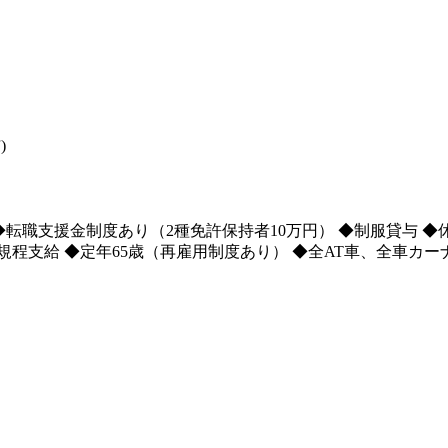
)
転職支援金制度あり（2種免許保持者10万円） ◆制服貸与 ◆休
規程支給 ◆定年65歳（再雇用制度あり） ◆全AT車、全車カ