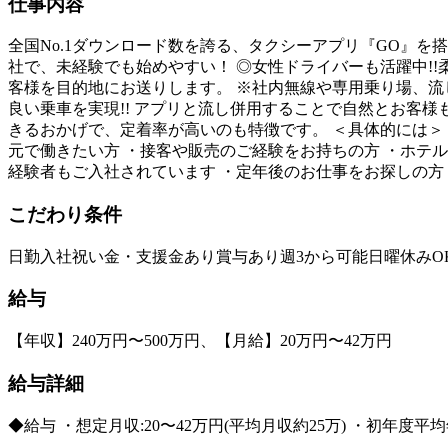
仕事内容
全国No.1ダウンロード数を誇る、タクシーアプリ『GO』を搭
社で、未経験でも始めやすい！ ◎女性ドライバーも活躍中!!
客様を目的地にお送りします。 ※社内無線や専用乗り場、流
良い乗車を実現!! アプリと流し併用することで自然とお客様
きるおかげで、定着率が高いのも特徴です。 ＜具体的には＞ ・
元で働きたい方 ・接客や販売のご経験をお持ちの方 ・ホテ
経験者もご入社されています ・定年後のお仕事をお探しの方
こだわり条件
日勤
入社祝い金・支援金あり
賞与あり
週3から可能
日曜休みO
給与
【年収】240万円〜500万円、【月給】20万円〜42万円
給与詳細
◆給与 ・想定月収:20〜42万円(平均月収約25万) ・初年度