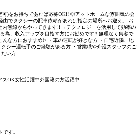
定可)をお持ちであれば応募OK!! ◎アットホームな雰囲気の会
』経由でタクシーの配車依頼があれば指定の場所へお迎え。 お
内無線からやってきます!! →テクノロジーを活用して効率の
る為、収入アップを目指す方にお勧めです!! 無理なく集客で
こんな方におすすめ!> ・車の運転が好きな方 ・自宅近隣、地
タクシー運転手のご経験がある方 ・営業職や介護スタッフのご
きたい方
アスOK
女性活躍中
外国籍の方活躍中
ートです。