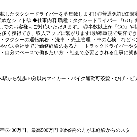
載したタクシードライバーを募集致します!! ◎普通免許(AT限
柔軟なシフト◎ ◆仕事内容 職種：タクシードライバー 『GO
しでのお客様もご対応いただきます。 ◎半数以上が『GO』や社
も多く獲得でき、収入アップに繋がります!!効率重視で集客でき
タクシーの運転業務 ・洗車 ・売上管理 ・車の点検 など <
ルやバス会社等でご勤務経験のある方 ・トラックドライバーや
 ・自分のペースで働きたい方 ・社会で必要とされる仕事に就
K
駅から徒歩10分以内
マイカー・バイク通勤可
茶髪・ひげ・ピ
平均年収400万円、最高500万円 ※約9割の方が未経験からのスタ