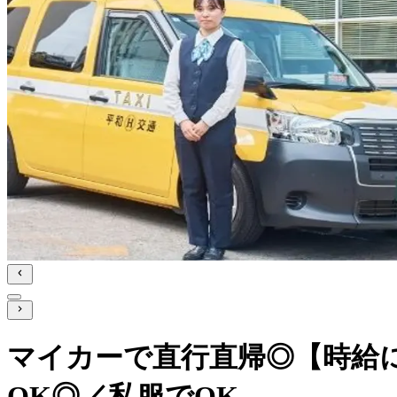
マイカーで直行直帰◎【時給に
OK◎／私服でOK