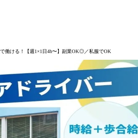
働ける！【週1×1日4h〜】副業OK◎／私服でOK