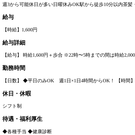
週3から可能
休日が多い
日曜休みOK
駅から徒歩10分以内
茶髪
給与
【時給】1,600円
給与詳細
【給与】 時給1,600円＋歩合 ※22時〜5時までの間は時給2,00
勤務時間
【日数】 ◆平日のみOK 週1日×1日4時間からOK！ 【時間】 ■サ
休日・休暇
シフト制
待遇・福利厚生
◆各種手当 ◆健康診断