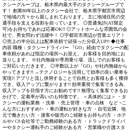
クシーグループは、栃木県内最大手のタクシーグループで
す！ 創業80年以上のタクシー会社で、栃木県宇都宮市周辺
で地域の方々から親しまれております。 主に地域住民の交
通手段を支える役割を担っています。 ◎普通免許(AT限定
可)をお持ちであれば応募OK!! ◎アットホームな雰囲気の会
社で、男女問わず活躍中！ ◎宇都宮市周辺が営業エリア！
◎売上の半分以上は配車依頼で頑張った分収入UP!! ◆仕事
内容 職種：タクシードライバー 『GO』経由でタクシーの配
車依頼があれば指定の場所へお迎え。 お客様を目的地にお
送りします。 ※社内無線や専用乗り場、流しでのお客様も
ご対応いただきます。 ◎半数以上が『GO』や社内無線から
やってきます!! →テクノロジーを活用して効率の良い乗車を
実現!! アプリと流し併用することで自然とお客様も多く獲得
でき、収入アップに繋がります!! 効率重視で集客できる為、
収入アップを目指す方にお勧めです!! 無理なく集客できるお
かげで、定着率が高いのも特徴です。 ＜具体的には＞ ・タ
クシーの運転業務 ・洗車 ・売上管理 ・車の点検 など <こ
んな方におすすめ!> ・車の運転が好きな方 ・自宅近隣、地
元で働きたい方 ・接客や販売のご経験をお持ちの方 ・ホテ
ルやバス会社等でご勤務経験のある方 ・トラックドライバ
ーやタクシー運転手のご経験がある方 ・営業職や介護スタ