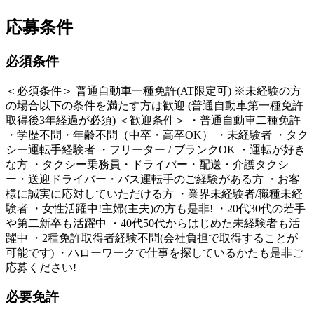
応募条件
必須条件
＜必須条件＞ 普通自動車一種免許(AT限定可) ※未経験の方
の場合以下の条件を満たす方は歓迎 (普通自動車第一種免許
取得後3年経過が必須) ＜歓迎条件＞ ・普通自動車二種免許
・学歴不問・年齢不問（中卒・高卒OK） ・未経験者 ・タク
シー運転手経験者 ・フリーター / ブランクOK ・運転が好き
な方 ・タクシー乗務員・ドライバー・配送・介護タクシ
ー・送迎ドライバー・バス運転手のご経験がある方 ・お客
様に誠実に応対していただける方 ・業界未経験者/職種未経
験者 ・女性活躍中!主婦(主夫)の方も是非! ・20代30代の若手
や第二新卒も活躍中 ・40代50代からはじめた未経験者も活
躍中 ・2種免許取得者経験不問(会社負担で取得することが
可能です) ・ハローワークで仕事を探しているかたも是非ご
応募ください!
必要免許