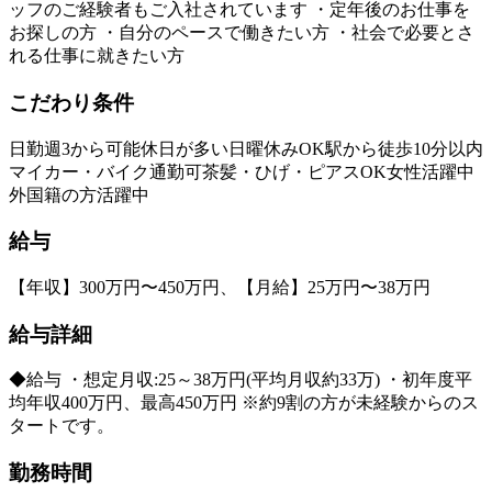
ッフのご経験者もご入社されています ・定年後のお仕事を
お探しの方 ・自分のペースで働きたい方 ・社会で必要とさ
れる仕事に就きたい方
こだわり条件
日勤
週3から可能
休日が多い
日曜休みOK
駅から徒歩10分以内
マイカー・バイク通勤可
茶髪・ひげ・ピアスOK
女性活躍中
外国籍の方活躍中
給与
【年収】300万円〜450万円、【月給】25万円〜38万円
給与詳細
◆給与 ・想定月収:25～38万円(平均月収約33万) ・初年度平
均年収400万円、最高450万円 ※約9割の方が未経験からのス
タートです。
勤務時間