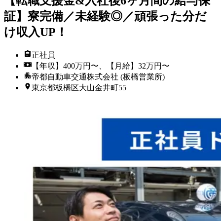
【転職支援金&入社後6ヶ月間の給与保
証】寮完備／未経験◎／頑張った分だ
け収入UP！
正社員
【年収】400万円〜、【月給】32万円〜
帝都自動車交通株式会社 (板橋営業所)
東京都板橋区大山金井町55