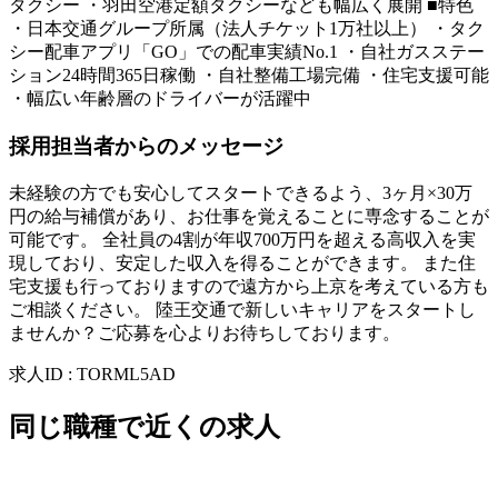
タクシー ・羽田空港定額タクシーなども幅広く展開 ■特色
・日本交通グループ所属（法人チケット1万社以上） ・タク
シー配車アプリ「GO」での配車実績No.1 ・自社ガスステー
ション24時間365日稼働 ・自社整備工場完備 ・住宅支援可能
・幅広い年齢層のドライバーが活躍中
採用担当者からのメッセージ
未経験の方でも安心してスタートできるよう、3ヶ月×30万
円の給与補償があり、お仕事を覚えることに専念することが
可能です。 全社員の4割が年収700万円を超える高収入を実
現しており、安定した収入を得ることができます。 また住
宅支援も行っておりますので遠方から上京を考えている方も
ご相談ください。 陸王交通で新しいキャリアをスタートし
ませんか？ご応募を心よりお待ちしております。
求人ID
:
TORML5AD
同じ職種で近くの求人