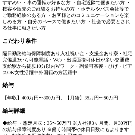
すすめ!> ・車の運転が好きな方 ・自宅近隣で働きたい方 ・
接客や販売のご経験をお持ちの方 ・ホテルやバス会社等で
ご勤務経験のある方 ・お客様とのコミュニケーションを楽
しめる方 ・自分のペースで働きたい方 ・社会で必要とされ
る仕事に就きたい方
こだわり条件
隔日勤務
給与保障制度あり
入社祝い金・支援金あり
寮・社宅
完備
週3から可能
電話・Web・出張面接可
休日が多い
交通費
支給
駅から徒歩10分以内
Wワーク・副業可
茶髪・ひげ・ピア
スOK
女性活躍中
外国籍の方活躍中
給与
【年収】400万円〜800万円、【月給】35万円〜50万円
給与詳細
◆給与 ・想定月収：35〜50万円 ※入社後3ヶ月間、月30万円
の給与保障制度あり ※働く時間帯や休日日数にもよります