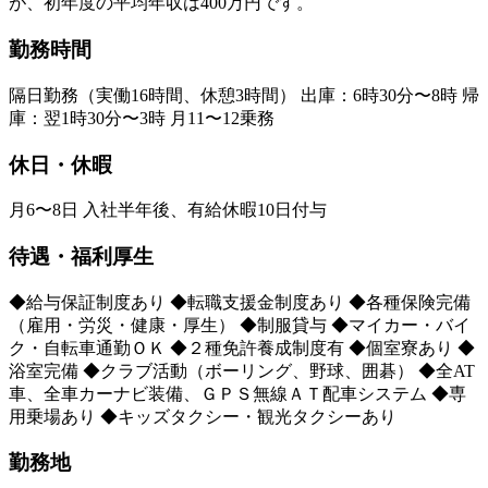
が、初年度の平均年収は400万円です。
勤務時間
隔日勤務（実働16時間、休憩3時間） 出庫：6時30分〜8時 帰
庫：翌1時30分〜3時 月11〜12乗務
休日・休暇
月6〜8日 入社半年後、有給休暇10日付与
待遇・福利厚生
◆給与保証制度あり ◆転職支援金制度あり ◆各種保険完備
（雇用・労災・健康・厚生） ◆制服貸与 ◆マイカー・バイ
ク・自転車通勤ＯＫ ◆２種免許養成制度有 ◆個室寮あり ◆
浴室完備 ◆クラブ活動（ボーリング、野球、囲碁） ◆全AT
車、全車カーナビ装備、ＧＰＳ無線ＡＴ配車システム ◆専
用乗場あり ◆キッズタクシー・観光タクシーあり
勤務地