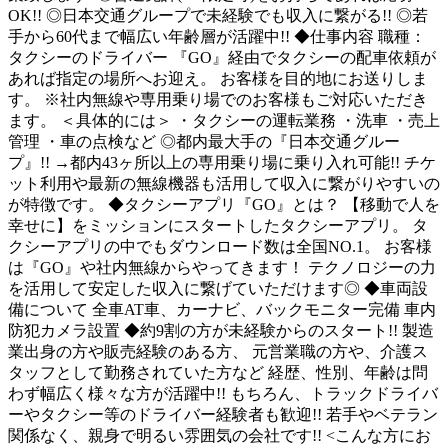
OK!! ◎日本交通グループで未経験でも収入に繋がる!! ◎若
手から60代まで幅広い年齢層が活躍中!! ◆仕事内容 職種：
タクシーのドライバー 『GO』経由でタクシーの配車依頼が
あれば指定の場所へお迎え。 お客様を目的地にお送りしま
す。 ※社内無線や専用乗り場でのお客様もご対応いただき
ます。 ＜具体的には＞ ・タクシーの運転業務 ・洗車 ・売上
管理 ・車の点検など ◎都内最大手の『日本交通グルー
プ』!! →都内43ヶ所以上の専用乗り場に乗り入れ可能!! チケ
ット利用や最新の無線機器も活用して収入に繋がりやすいの
が特徴です。 ◆タクシーアプリ『GO』とは？ 【移動で人を
幸せに】をミッションにスタートしたタクシーアプリ。 タ
クシーアプリの中でもダウンロード数は全国NO.1。 お客様
は『GO』や社内無線からやってきます！ テクノロジーの力
を活用して安定した収入に繋げていただけます◎ ◆車両設
備について 全車AT車、カーナビ、バックモニター完備 車内
防犯カメラ設置 ◆約9割の方が未経験からのスタート!! 製造
業出身の方や販売経験のある方、 元営業職の方や、介護ス
タッフとして勤務されていた方など 経歴、性別、年齢は問
わず幅広く様々な方が活躍中!! もちろん、トラックドライバ
ーやタクシー等のドライバー経験者も歓迎!! 若手やベテラン
関係なく、親身で明るい雰囲気の会社です!! <こんな方にお