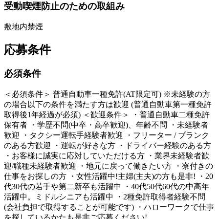
受動喫煙防止のための取組み
敷地内禁煙
応募条件
必須条件
＜必須条件＞ 普通自動車一種免許(AT限定可) ※未経験の方
の場合以下の条件を満たす方は歓迎 (普通自動車第一種免許
取得後1年経過が必須) ＜歓迎条件＞ ・普通自動車二種免許
保有者 ・学歴不問(中卒・高卒歓迎)、年齢不問 ・未経験者
歓迎 ・タクシー運転手経験者歓迎 ・フリーター / ブランク
のある方歓迎 ・運転が好きな方 ・ドライバー経験のある方
・お客様に誠実に応対していただける方 ・業界未経験者歓
迎/職種未経験者歓迎 ・地元に戻って働きたい方 ・寮付きの
仕事をお探しの方 ・女性活躍中!主婦(主夫)の方も是非! ・20
代30代の若手や第二新卒も活躍中 ・40代50代60代の中高年
活躍中。ミドルシニアも活躍中 ・2種免許取得者経験不問
(会社負担で取得することが可能です) ・ハローワークで仕事
を探しているかたも是非ご応募ください!