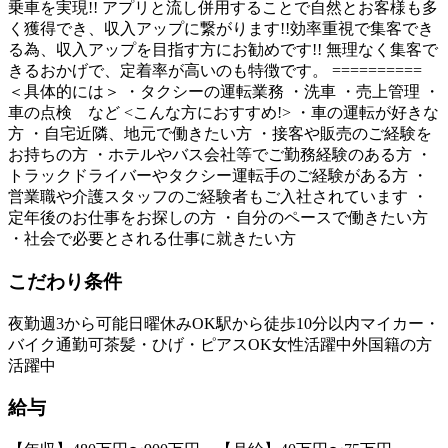
乗車を実現!! アプリと流し併用することで自然とお客様も多
く獲得でき、収入アップに繋がります!!効率重視で集客でき
る為、収入アップを目指す方にお勧めです!! 無理なく集客で
きるおかげで、定着率が高いのも特徴です。 ==========
＜具体的には＞ ・タクシーの運転業務 ・洗車 ・売上管理 ・
車の点検 など <こんな方におすすめ!> ・車の運転が好きな
方 ・自宅近隣、地元で働きたい方 ・接客や販売のご経験を
お持ちの方 ・ホテルやバス会社等でご勤務経験のある方 ・
トラックドライバーやタクシー運転手のご経験がある方 ・
営業職や介護スタッフのご経験者もご入社されています ・
定年後のお仕事をお探しの方 ・自分のペースで働きたい方
・社会で必要とされる仕事に就きたい方
こだわり条件
夜勤
週3から可能
日曜休みOK
駅から徒歩10分以内
マイカー・
バイク通勤可
茶髪・ひげ・ピアスOK
女性活躍中
外国籍の方
活躍中
給与