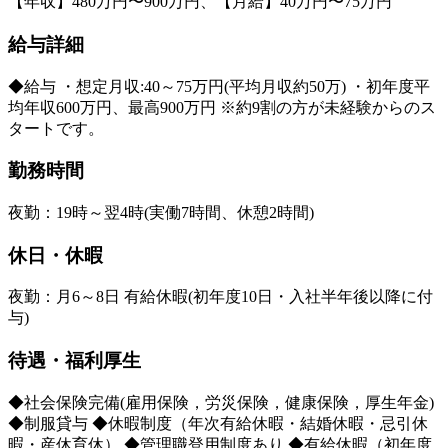
【年収】480万円〜900万円、【月給】40万円〜75万円
給与詳細
◆給与 ・想定月収:40～75万円(平均月収約50万) ・初年度平
均年収600万円、最高900万円 ※約9割の方が未経験からのス
タートです。
勤務時間
夜勤：19時～翌4時(実働7時間、休憩2時間)
休日・休暇
夜勤：月6～8日 有給休暇(初年度10日・入社半年後以降に付
与)
待遇・福利厚生
◆社会保険完備(雇用保険，労災保険，健康保険，厚生年金)
◆制服貸与 ◆休暇制度（年次有給休暇・結婚休暇・忌引休
暇・産休育休） ◆管理職登用制度あり ◆有給休暇（初年度