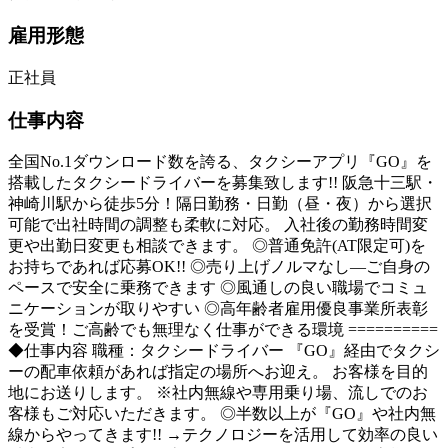
雇用形態
正社員
仕事内容
全国No.1ダウンロード数を誇る、タクシーアプリ『GO』を
搭載したタクシードライバーを募集致します!! 阪急十三駅・
神崎川駅から徒歩5分！隔日勤務・日勤（昼・夜）から選択
可能で出社時間の調整も柔軟に対応。 入社後の勤務時間変
更や出勤日変更も相談できます。 ◎普通免許(AT限定可)を
お持ちであれば応募OK!! ◎売り上げノルマなし—ご自身の
ペースで安全に乗務できます ◎風通しの良い職場でコミュ
ニケーションが取りやすい ◎高年齢者雇用優良事業所表彰
を受賞！ご高齢でも無理なく仕事ができる環境 ==========
◆仕事内容 職種：タクシードライバー 『GO』経由でタクシ
ーの配車依頼があれば指定の場所へお迎え。 お客様を目的
地にお送りします。 ※社内無線や専用乗り場、流しでのお
客様もご対応いただきます。 ◎半数以上が『GO』や社内無
線からやってきます!! →テクノロジーを活用して効率の良い