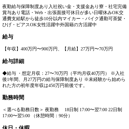
夜勤
給与保障制度あり
入社祝い金・支援金あり
寮・社宅完備
賞与あり
電話・Web・出張面接可
休日が多い
日曜休みOK
交
通費支給
駅から徒歩10分以内
マイカー・バイク通勤可
茶髪・
ひげ・ピアスOK
女性活躍中
外国籍の方活躍中
給与
【年収】400万円〜900万円、【月給】27万円〜70万円
給与詳細
◆給与 ・想定月収：27〜70万円（平均月収40万円） ※入社
後1年間、月27万円の給与保障制度あり ※未経験から始めら
れた方の初年度年収は450万円前後です。
勤務時間
＜選べる勤務日数＞ 夜勤務 18日制 17:00〜翌7:00 22日制
17:00〜翌5:00 （休憩時間：90分）
休日・休暇