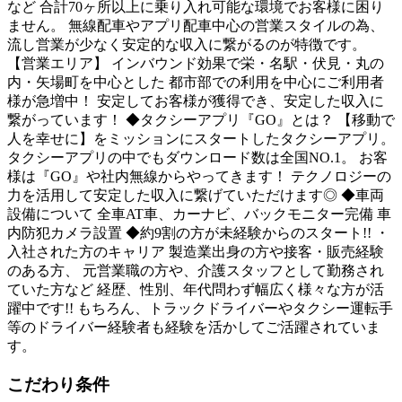
など 合計70ヶ所以上に乗り入れ可能な環境でお客様に困り
ません。 無線配車やアプリ配車中心の営業スタイルの為、
流し営業が少なく安定的な収入に繋がるのが特徴です。
【営業エリア】 インバウンド効果で栄・名駅・伏見・丸の
内・矢場町を中心とした 都市部での利用を中心にご利用者
様が急増中！ 安定してお客様が獲得でき、安定した収入に
繋がっています！ ◆タクシーアプリ『GO』とは？ 【移動で
人を幸せに】をミッションにスタートしたタクシーアプリ。
タクシーアプリの中でもダウンロード数は全国NO.1。 お客
様は『GO』や社内無線からやってきます！ テクノロジーの
力を活用して安定した収入に繋げていただけます◎ ◆車両
設備について 全車AT車、カーナビ、バックモニター完備 車
内防犯カメラ設置 ◆約9割の方が未経験からのスタート!! ・
入社された方のキャリア 製造業出身の方や接客・販売経験
のある方、 元営業職の方や、介護スタッフとして勤務され
ていた方など 経歴、性別、年代問わず幅広く様々な方が活
躍中です!! もちろん、トラックドライバーやタクシー運転手
等のドライバー経験者も経験を活かしてご活躍されていま
す。
こだわり条件