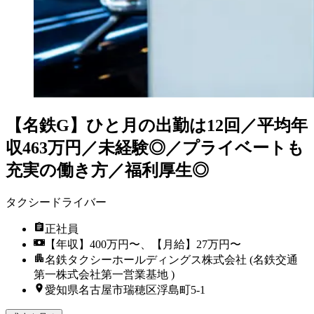
【名鉄G】ひと月の出勤は12回／平均年
収463万円／未経験◎／プライベートも
充実の働き方／福利厚生◎
タクシードライバー
正社員
【年収】400万円〜、【月給】27万円〜
名鉄タクシーホールディングス株式会社 (名鉄交通
第一株式会社第一営業基地 )
愛知県名古屋市瑞穂区浮島町5-1