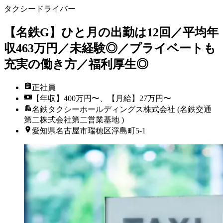
タクシードライバー
【名鉄G】ひと月の出勤は12回／平均年
収463万円／未経験◎／プライベートも
充実の働き方／福利厚生◎
正社員
【年収】400万円〜、【月給】27万円〜
名鉄タクシーホールディングス株式会社 (名鉄交通
第二株式会社第二営業基地 )
愛知県名古屋市瑞穂区浮島町5-1