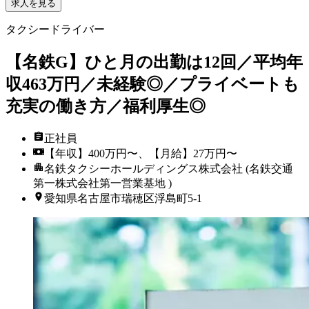
求人を見る
タクシードライバー
【名鉄G】ひと月の出勤は12回／平均年
収463万円／未経験◎／プライベートも
充実の働き方／福利厚生◎
正社員
【年収】400万円〜、【月給】27万円〜
名鉄タクシーホールディングス株式会社 (名鉄交通
第一株式会社第一営業基地 )
愛知県名古屋市瑞穂区浮島町5-1