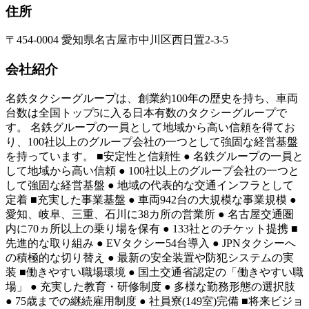
住所
〒454-0004 愛知県名古屋市中川区西日置2-3-5
会社紹介
名鉄タクシーグループは、創業約100年の歴史を持ち、車両
台数は全国トップ5に入る日本有数のタクシーグループで
す。 名鉄グループの一員として地域から高い信頼を得てお
り、100社以上のグループ会社の一つとして強固な経営基盤
を持っています。 ■安定性と信頼性 ● 名鉄グループの一員と
して地域から高い信頼 ● 100社以上のグループ会社の一つと
して強固な経営基盤 ● 地域の代表的な交通インフラとして
定着 ■充実した事業基盤 ● 車両942台の大規模な事業規模 ●
愛知、岐阜、三重、石川に38カ所の営業所 ● 名古屋交通圏
内に70ヵ所以上の乗り場を保有 ● 133社とのチケット提携 ■
先進的な取り組み ● EVタクシー54台導入 ● JPNタクシーへ
の積極的な切り替え ● 最新の安全装置や防犯システムの実
装 ■働きやすい職場環境 ● 国土交通省認定の「働きやすい職
場」 ● 充実した教育・研修制度 ● 多様な勤務形態の選択肢
● 75歳までの継続雇用制度 ● 社員寮(149室)完備 ■将来ビジョ