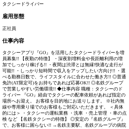
タクシードライバー
雇用形態
正社員
仕事内容
タクシーアプリ『GO』を活用したタクシードライバーを増
員募集!! 【夜勤の特徴】 ・深夜割増料金や長距離利用の増
加でしっかり稼げる!! ・夜間は渋滞とは無縁!快適な走行が
可能!! ・しっかり短時間で収入をアップしたい方向け!! ・選
べる勤務日数で、ライフスタイルに合わせた働き方!! ◎普通
免許(AT限定可)をお持ちであれば応募OK!! ◎名鉄グループ
で営業しやすい労働環境!! ◆仕事内容 職種：タクシーのド
ライバー 『GO』経由でタクシーの配車依頼があれば指定の
場所へお迎え。 お客様を目的地にお送りします。 ※社内無
線や専用乗り場でのお客様もご対応いただきます。 ＜具体
的には＞ ・タクシーの運転業務 ・洗車 ・売上管理 ・車の点
検 など 【名鉄タクシーの特徴】 ◎安定の『名鉄グループ』
で、お客様に困らない!! →名鉄主要駅、名鉄グループの病院