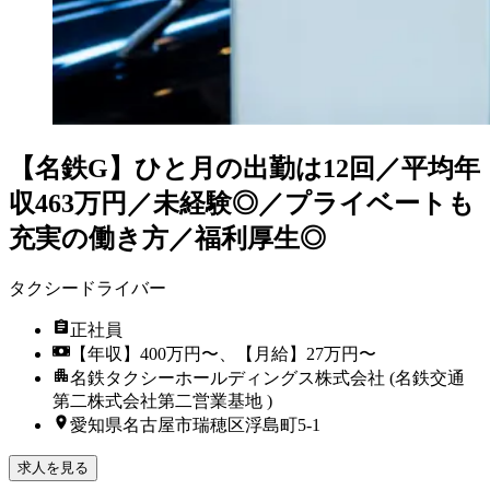
【名鉄G】ひと月の出勤は12回／平均年
収463万円／未経験◎／プライベートも
充実の働き方／福利厚生◎
タクシードライバー
正社員
【年収】400万円〜、【月給】27万円〜
名鉄タクシーホールディングス株式会社 (名鉄交通
第二株式会社第二営業基地 )
愛知県名古屋市瑞穂区浮島町5-1
求人を見る