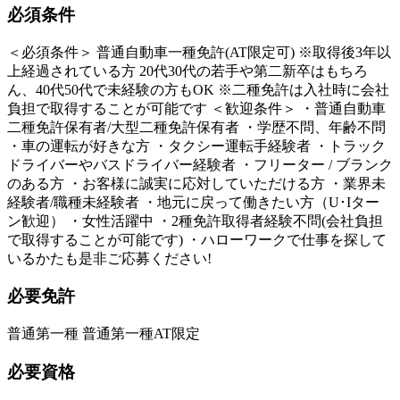
必須条件
＜必須条件＞ 普通自動車一種免許(AT限定可) ※取得後3年以
上経過されている方 20代30代の若手や第二新卒はもちろ
ん、40代50代で未経験の方もOK ※二種免許は入社時に会社
負担で取得することが可能です ＜歓迎条件＞ ・普通自動車
二種免許保有者/大型二種免許保有者 ・学歴不問、年齢不問
・車の運転が好きな方 ・タクシー運転手経験者 ・トラック
ドライバーやバスドライバー経験者 ・フリーター / ブランク
のある方 ・お客様に誠実に応対していただける方 ・業界未
経験者/職種未経験者 ・地元に戻って働きたい方（U･Iター
ン歓迎） ・女性活躍中 ・2種免許取得者経験不問(会社負担
で取得することが可能です) ・ハローワークで仕事を探して
いるかたも是非ご応募ください!
必要免許
普通第一種 普通第一種AT限定
必要資格