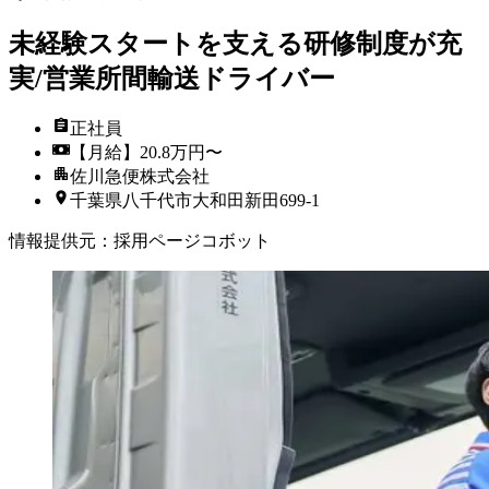
未経験スタートを支える研修制度が充
実/営業所間輸送ドライバー
正社員
【月給】20.8万円〜
佐川急便株式会社
千葉県八千代市大和田新田699-1
情報提供元
：
採用ページコボット