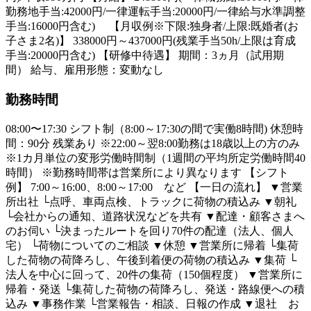
勤務地手当:42000円/一律運転手当:20000円/一律給与水準調整
手当:16000円含む) 【月収例※下限:独身者/上限:既婚者(お
子さま2名)】 338000円～437000円(残業手当50h/上限は育成
手当:20000円含む) 【研修中待遇】 期間：3ヵ月（試用期
間） 給与、雇用形態：変動なし
勤務時間
08:00〜17:30 シフト制（8:00～17:30の間で実働8時間) 休憩時
間：90分 残業あり ※22:00～翌8:00勤務は18歳以上の方のみ
※1カ月単位の変形労働時間制（1週間の平均所定労働時間40
時間） ※勤務時間帯は営業所により異なります 【シフト
例】 7:00～16:00、8:00～17:00 など 【一日の流れ】 ▼営業
所出社 └点呼、車両点検、トラックに荷物の積込み ▼朝礼
└会社からの通知、道路状況などを共有 ▼配達・顧客さまへ
のお伺い └決まったルートを回り70件の配達（法人、個人
宅） └荷物についてのご相談 ▼休憩 ▼営業所に帰着 └集荷
した荷物の荷降ろし、午後到着便の荷物の積込み ▼集荷 └
法人を中心に回って、20件の集荷（150個程度） ▼営業所に
帰着・発送 └集荷した荷物の荷降ろし、発送・路線便への積
込み ▼事務作業 └営業報告・相談、日報の作成 ▼退社 お