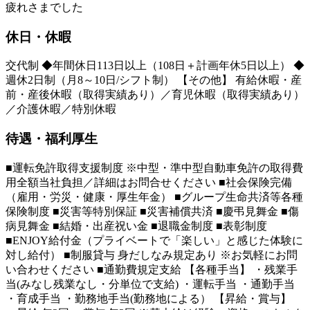
疲れさまでした
休日・休暇
交代制 ◆年間休日113日以上（108日＋計画年休5日以上） ◆
週休2日制（月8～10日/シフト制） 【その他】 有給休暇・産
前・産後休暇（取得実績あり）／育児休暇（取得実績あり）
／介護休暇／特別休暇
待遇・福利厚生
■運転免許取得支援制度 ※中型・準中型自動車免許の取得費
用全額当社負担／詳細はお問合せください ■社会保険完備
（雇用・労災・健康・厚生年金） ■グループ生命共済等各種
保険制度 ■災害等特別保証 ■災害補償共済 ■慶弔見舞金 ■傷
病見舞金 ■結婚・出産祝い金 ■退職金制度 ■表彰制度
■ENJOY給付金（プライベートで「楽しい」と感じた体験に
対し給付） ■制服貸与 身だしなみ規定あり ※お気軽にお問
い合わせください ■通勤費規定支給 【各種手当】 ・残業手
当(みなし残業なし・分単位で支給) ・運転手当 ・通勤手当
・育成手当 ・勤務地手当(勤務地による） 【昇給・賞与】