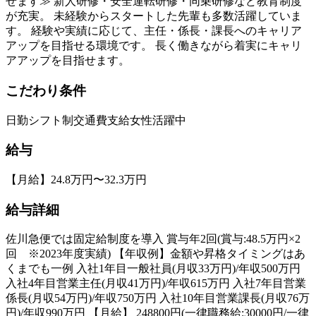
せます≫ 新人研修・安全運転研修・同乗研修など教育制度
が充実。 未経験からスタートした先輩も多数活躍していま
す。 経験や実績に応じて、主任・係長・課長へのキャリア
アップを目指せる環境です。 長く働きながら着実にキャリ
アアップを目指せます。
こだわり条件
日勤
シフト制
交通費支給
女性活躍中
給与
【月給】24.8万円〜32.3万円
給与詳細
佐川急便では固定給制度を導入 賞与年2回(賞与:48.5万円×2
回 ※2023年度実績) 【年収例】金額や昇格タイミングはあ
くまでも一例 入社1年目一般社員(月収33万円)/年収500万円
入社4年目営業主任(月収41万円)/年収615万円 入社7年目営業
係長(月収54万円)/年収750万円 入社10年目営業課長(月収76万
円)/年収990万円 【月給】 248800円(一律職務給:30000円/一律