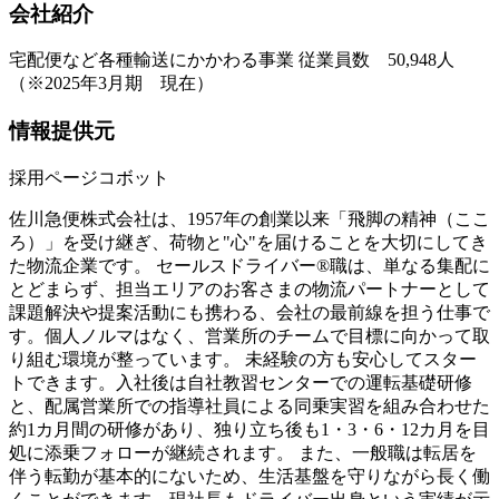
会社紹介
宅配便など各種輸送にかかわる事業 従業員数 50,948人
（※2025年3月期 現在）
情報提供元
採用ページコボット
佐川急便株式会社は、1957年の創業以来「飛脚の精神（ここ
ろ）」を受け継ぎ、荷物と"心"を届けることを大切にしてき
た物流企業です。 セールスドライバー®職は、単なる集配に
とどまらず、担当エリアのお客さまの物流パートナーとして
課題解決や提案活動にも携わる、会社の最前線を担う仕事で
す。個人ノルマはなく、営業所のチームで目標に向かって取
り組む環境が整っています。 未経験の方も安心してスター
トできます。入社後は自社教習センターでの運転基礎研修
と、配属営業所での指導社員による同乗実習を組み合わせた
約1カ月間の研修があり、独り立ち後も1・3・6・12カ月を目
処に添乗フォローが継続されます。 また、一般職は転居を
伴う転勤が基本的にないため、生活基盤を守りながら長く働