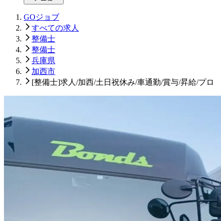
GOジョブ
すべての求人
整備士
整備士
兵庫県
加西市
[整備士]求人/加西/土日祝休み/車通勤/賞与/昇給/プロ