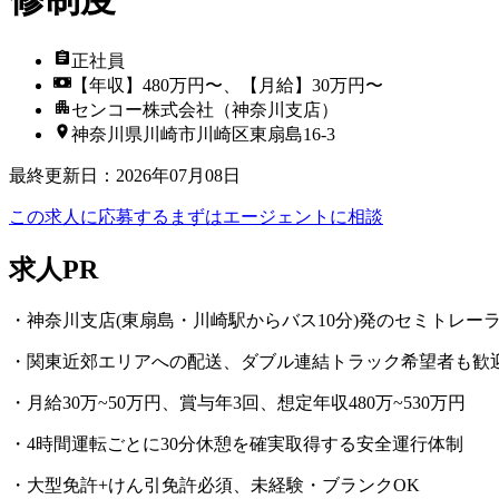
正社員
【年収】480万円〜、【月給】30万円〜
センコー株式会社（神奈川支店）
神奈川県川崎市川崎区東扇島16-3
最終更新日
：
2026年07月08日
この求人に応募する
まずはエージェントに相談
求人PR
・神奈川支店(東扇島・川崎駅からバス10分)発のセミトレー
・関東近郊エリアへの配送、ダブル連結トラック希望者も歓
・月給30万~50万円、賞与年3回、想定年収480万~530万円
・4時間運転ごとに30分休憩を確実取得する安全運行体制
・大型免許+けん引免許必須、未経験・ブランクOK