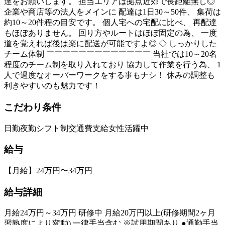
達をお願いします。 担当エリアは拠点近郊で長距離無し◎
企業や商店等の法人をメインに 配達は1日30～50件、 集荷は
約10～20件程の目安です。 個人宅への宅配に比べ、 再配達
もほぼありません。 回り方やルートはほぼ固定の為、 一度
道を覚えれば後は楽に配送が可能ですよ◎ ◇ しっかりした
チーム体制 ￣￣￣￣￣￣￣￣￣￣￣￣￣ 当社では10～20名
程度のチーム制を取り入れており 協力して作業を行う為、 1
人で過度なオーバーワークをする事もナシ！ 休みの調整も
利きやすいのも魅力です！
こだわり条件
日勤
夜勤
シフト制
交通費支給
女性活躍中
給与
【月給】24万円〜34万円
給与詳細
月給24万円～34万円 研修中 月給20万円以上(研修期間2ヶ月
習熟度により変動) 一律手当含む ※試用期間あり ●通勤手当