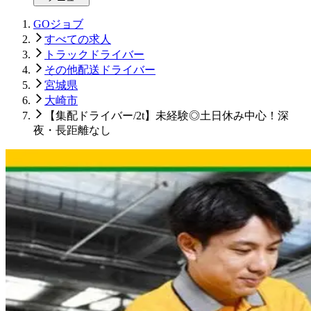
GOジョブ
すべての求人
トラックドライバー
その他配送ドライバー
宮城県
大崎市
【集配ドライバー/2t】未経験◎土日休み中心！深
夜・長距離なし