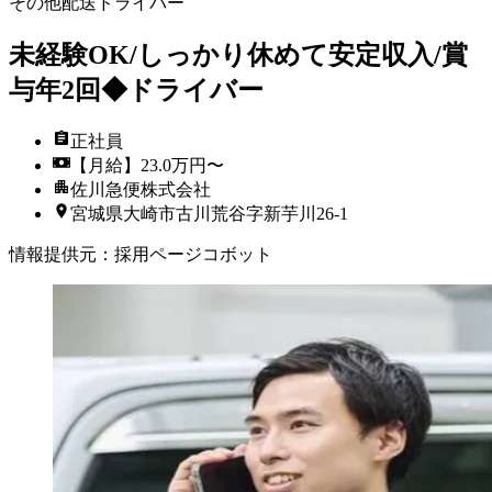
その他配送ドライバー
未経験OK/しっかり休めて安定収入/賞
与年2回◆ドライバー
正社員
【月給】23.0万円〜
佐川急便株式会社
宮城県大崎市古川荒谷字新芋川26-1
情報提供元
：
採用ページコボット