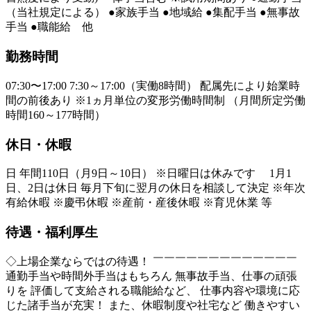
（当社規定による） ●家族手当 ●地域給 ●集配手当 ●無事故
手当 ●職能給 他
勤務時間
07:30〜17:00 7:30～17:00（実働8時間） 配属先により始業時
間の前後あり ※1ヵ月単位の変形労働時間制 （月間所定労働
時間160～177時間）
休日・休暇
日 年間110日（月9日～10日） ※日曜日は休みです 1月1
日、2日は休日 毎月下旬に翌月の休日を相談して決定 ※年次
有給休暇 ※慶弔休暇 ※産前・産後休暇 ※育児休業 等
待遇・福利厚生
◇上場企業ならではの待遇！ ￣￣￣￣￣￣￣￣￣￣￣￣￣
通勤手当や時間外手当はもちろん 無事故手当、仕事の頑張
りを 評価して支給される職能給など、 仕事内容や環境に応
じた諸手当が充実！ また、休暇制度や社宅など 働きやすい