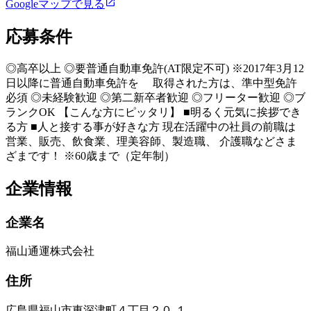
Googleマップで見る
応募条件
◎高卒以上 ◎要普通自動車免許(AT限定不可) ※2017年3月12
日以降に普通自動車免許を 取得された方は、準中型免許
必須 ◎未経験歓迎 ◎第二新卒者歓迎 ◎フリーター歓迎 ◎ブ
ランクOK 【こんな方にピッタリ】 ■明るく元気に挨拶でき
る方 ■人と接する事が好きな方 現在活躍中の社員の前職は
営業、販売、飲食業、理美容師、製造職、 介護職などさま
ざまです！ ※60歳まで（定年制）
企業情報
企業名
福山通運株式会社
住所
広島県福山市東深津町４丁目２０‐１