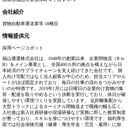
会社紹介
貨物自動車運送業等 18種目
情報提供元
採用ページコボット
福山通運株式会社は、1948年の創業以来、企業間物流（B to
B）をメイン事業とし、全国400カ所の拠点を構えながら日
本経済のサプライチェーンを支え続けてきた会社です。 個
人向け宅配ではなく法人顧客が中心のため、担当エリアやル
ートがほぼ固定されており、毎日の仕事の流れをつかみやす
いのが特徴です。2019年1月には日曜日の企業向け貨物の集
荷・配達を取りやめるという決断を実行しており、休日が確
保しやすい環境づくりを実践しています。 近距離集配から
大型トラックによるターミナル間輸送まで職種の幅も広く、
入社後は新入社員研修や現場研修など実務に即した教育制度
が整っており、スキルを身につけやすい環境です。福利厚生
面では社会保険完備（健康・厚生年金・労災・雇用）に加