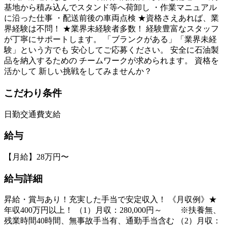
基地から積み込んでスタンド等へ荷卸し ・作業マニュアル
に沿った仕事 ・配送前後の車両点検 ★資格さえあれば、業
界経験は不問！ ★業界未経験者多数！ 経験豊富なスタッフ
が丁寧にサポートします。 「ブランクがある」「業界未経
験」という方でも 安心してご応募ください。 安全に石油製
品を納入するための チームワークが求められます。 資格を
活かして 新しい挑戦をしてみませんか？
こだわり条件
日勤
交通費支給
給与
【月給】28万円〜
給与詳細
昇給・賞与あり！充実した手当で安定収入！ 《月収例》★
年収400万円以上！ （1）月収：280,000円～ ※扶養無、
残業時間40時間、無事故手当有、通勤手当含む （2）月収：