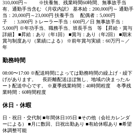
310,000円～ ※扶養無、残業時間60時間、無事故手当
有、通勤手当含む 《月収内訳》 基本給：200,000円～ 通勤手
当：20,000円～23,000円 扶養手当 配偶者：5,000円
子 ：3,000円 トレーラー手当：600円／日 無事故手当：
5,000円 ※年功手当、職務手当、班長手当 等 【昇給・賞与
詳細】 ■昇給：あり（年1回） ■賞与：あり（年2回） ■期末
賞与制度あり（業績による） ※前年賞与実績：60万円～／
年
勤務時間
08:00〜17:00 ※配送時間によっては勤務時間の繰上げ・繰下
げがあります。 長距離配送ほぼ無し、地域の決まったル
ート配送中心です。 ※夏季残業時間：40時間程度 冬季残
業時間：60時間程度
休日・休暇
日・祝日・交代制 ■年間休日105日 ■その他（会社カレンダ
ーによる） ■月に数回、日祝出勤あり ■有給休暇あり ■希望
休調整可能