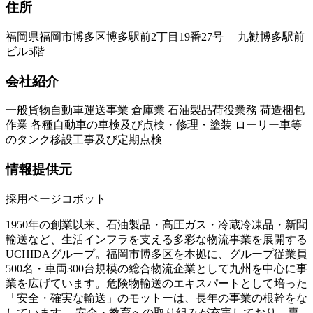
住所
福岡県福岡市博多区博多駅前2丁目19番27号 九勧博多駅前
ビル5階
会社紹介
一般貨物自動車運送事業 倉庫業 石油製品荷役業務 荷造梱包
作業 各種自動車の車検及び点検・修理・塗装 ローリー車等
のタンク移設工事及び定期点検
情報提供元
採用ページコボット
1950年の創業以来、石油製品・高圧ガス・冷蔵冷凍品・新聞
輸送など、生活インフラを支える多彩な物流事業を展開する
UCHIDAグループ。福岡市博多区を本拠に、グループ従業員
500名・車両300台規模の総合物流企業として九州を中心に事
業を広げています。危険物輸送のエキスパートとして培った
「安全・確実な輸送」のモットーは、長年の事業の根幹をな
しています。 安全・教育への取り組みが充実しており、専