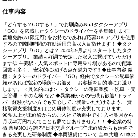
仕事内容
「どうする？GOする！」でお馴染みNo.1タクシーアプリ
『GO』を搭載したタクシーのドライバーを募集致します!
普通免許(AT限定可) をお持ちであれば応募OK アプリを使用
するので隙間時間の有効活用◎高収入目指せます！ ◆タク
シーアプリ『GO』とは？ 2020年9月よりスタートしたタク
シーアプリ。 業績も好調で安定した収入に繋げていただけ
ます◎ 主要駅・人気スポットに専用乗り場があるので配車
回数も多く、 安定的に稼げる点が魅力です!! ◆仕事内容 職
種：タクシーのドライバー 『GO』経由でタクシーの配車依
頼があれば指定の場所へお迎え。 お客様を目的地にお送り
します。 ＜具体的には＞ ・タクシーの運転業務 ・洗車 ・売
上管理 ・車の点検 など ◆異業種からの転職も歓迎! ドライ
バー経験がない方でも安心してご就業いただけるよう、 資
格取得支援制度をはじめ研修制度が充実しております。
90％以上が未経験からのご入社で活躍中です! 入社翌月から
月収40万円なんてことも夢ではありません！！ ◆企業の特
徴 業界NO1を誇る”日本交通グループ” 未経験からも活躍で
きる充実した研修制度 ◆車両設備について 全車共通 AT車の