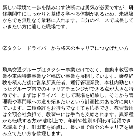
新しい環境で一歩を踏み出す決断には勇気が必要ですが、研
修期間中にしっかりと基礎を学べる体制があるため、未経験
からでも無理なく業務に入れます。自分のペースで成長して
いきたい方に適した職場です。
②タクシードライバーから将来のキャリアにつなげたい方
飛鳥交通グループはタクシー事業だけでなく、自動車教習事
業や車両特装事業など幅広い事業を展開しています。乗務経
験を積んだ後に営業所責任者、運行管理業務、本社内勤とい
ったグループ内でのキャリアチェンジができる点が大きな特
徴です。まずはドライバーとして現場を経験し、そこから管
理職や専門職への道を拓きたいという計画性のある方に向い
ています。二種免許をお持ちでなくても応募でき、教習費用
は全額会社負担で、教習中には手当も支給されます。異業種
から転職する方が9割以上で、年齢や性別を問わず活躍でき
る環境です。町田市を拠点に、長い目で自分のキャリアを組
み立てたい方を歓迎します。