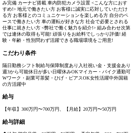
み完備 カーナビ搭載 車内防犯カメラ設置 <こんな方におす
すめ!> 地元で働きたい方 お客様に誠実に応対していただけ
る方 お客様とのコミュニケーションを楽しめる方 自分のペ
ースで働きたい方 車の運転が好きな方 社会で必要とされる
仕事に就きたい方 <弊社で働く魅力を紹介!> 組み合わせ次第
では連休の取得も可能! 頑張りをお給料でしっかり評価! 経
験・年齢・性別問わず活躍できる職場環境をご用意!
こだわり条件
隔日勤務
シフト制
給与保障制度あり
入社祝い金・支援金あり
週3から可能
休日が多い
日曜休みOK
マイカー・バイク通勤可
Wワーク・副業可
茶髪・ひげ・ピアスOK
女性活躍中
外国籍
の方活躍中
給与
【年収】300万円〜700万円、【月給】20万円〜50万円
給与詳細