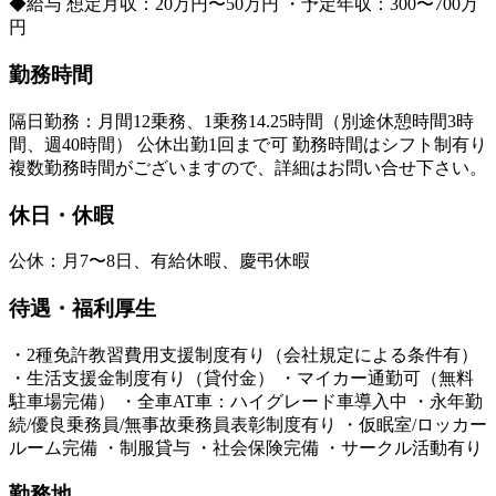
◆給与 想定月収：20万円〜50万円 ・予定年収：300〜700万
円
勤務時間
隔日勤務：月間12乗務、1乗務14.25時間（別途休憩時間3時
間、週40時間） 公休出勤1回まで可 勤務時間はシフト制有り
複数勤務時間がございますので、詳細はお問い合せ下さい。
休日・休暇
公休：月7〜8日、有給休暇、慶弔休暇
待遇・福利厚生
・2種免許教習費用支援制度有り（会社規定による条件有）
・生活支援金制度有り（貸付金） ・マイカー通勤可（無料
駐車場完備） ・全車AT車：ハイグレード車導入中 ・永年勤
続/優良乗務員/無事故乗務員表彰制度有り ・仮眠室/ロッカー
ルーム完備 ・制服貸与 ・社会保険完備 ・サークル活動有り
勤務地