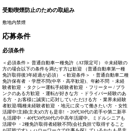
受動喫煙防止のための取組み
敷地内禁煙
応募条件
必須条件
＜必須条件＞ 普通自動車一種免許（AT限定可） ※未経験の
方の場合以下の条件を満たす方は歓迎 （普通自動車第一種
免許取得後3年経過が必須） ＜歓迎条件＞ ・普通自動車二種
免許保有者 ・学歴不問(中卒・高卒歓迎)、年齢不問 ・未経
験者歓迎 ・タクシー運転手経験者歓迎 ・フリーター / ブラ
ンクのある方歓迎 ・運転が好きな方 ・ドライバー経験のあ
る方 ・お客様に誠実に応対していただける方 ・業界未経験
者歓迎/職種未経験者歓迎 ・地元に戻って働きたい方 ・女性
活躍中!主婦(主夫)の方も是非! ・20代30代の若手や第二新卒
も活躍中 ・40代50代60代の中高年活躍中。ミドルシニアも
活躍中 ・2種免許取得者経験不問(会社負担で取得すること
が可能です) ・ハローワークで仕事を探しているかたも是非