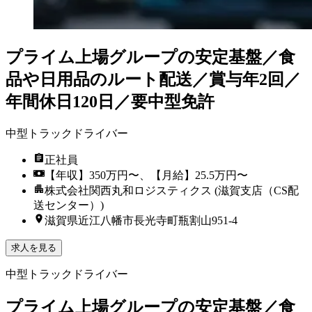
プライム上場グループの安定基盤／食
品や日用品のルート配送／賞与年2回／
年間休日120日／要中型免許
中型トラックドライバー
正社員
【年収】350万円〜、【月給】25.5万円〜
株式会社関西丸和ロジスティクス (滋賀支店（CS配
送センター）)
滋賀県近江八幡市長光寺町瓶割山951-4
求人を見る
中型トラックドライバー
プライム上場グループの安定基盤／食