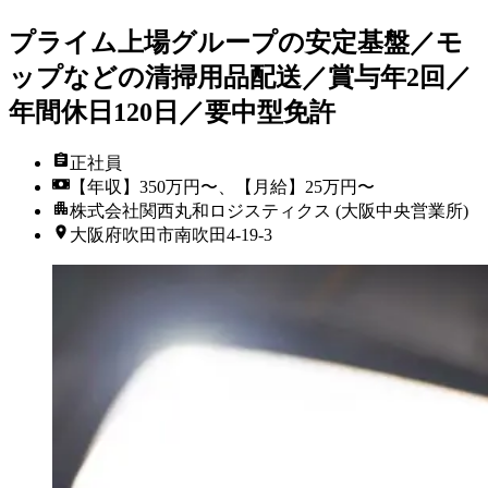
プライム上場グループの安定基盤／モ
ップなどの清掃用品配送／賞与年2回／
年間休日120日／要中型免許
正社員
【年収】350万円〜、【月給】25万円〜
株式会社関西丸和ロジスティクス (大阪中央営業所)
大阪府吹田市南吹田4-19-3