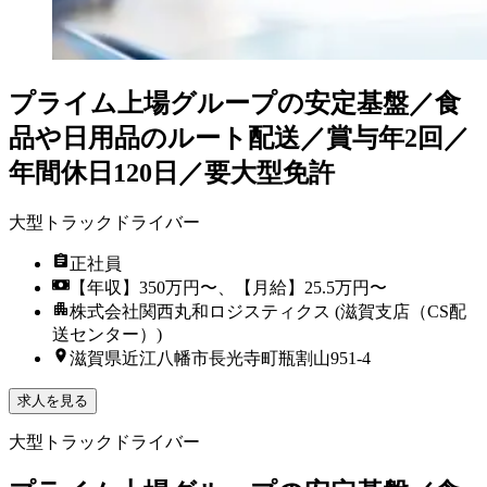
プライム上場グループの安定基盤／食
品や日用品のルート配送／賞与年2回／
年間休日120日／要大型免許
大型トラックドライバー
正社員
【年収】350万円〜、【月給】25.5万円〜
株式会社関西丸和ロジスティクス (滋賀支店（CS配
送センター）)
滋賀県近江八幡市長光寺町瓶割山951-4
求人を見る
大型トラックドライバー