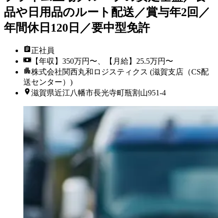
品や日用品のルート配送／賞与年2回／
年間休日120日／要中型免許
正社員
【年収】350万円〜、【月給】25.5万円〜
株式会社関西丸和ロジスティクス (滋賀支店（CS配
送センター）)
滋賀県近江八幡市長光寺町瓶割山951-4