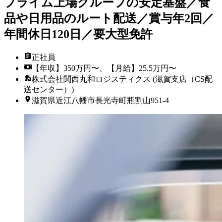
プライム上場グループの安定基盤／食
品や日用品のルート配送／賞与年2回／
年間休日120日／要大型免許
正社員
【年収】350万円〜、【月給】25.5万円〜
株式会社関西丸和ロジスティクス (滋賀支店（CS配
送センター）)
滋賀県近江八幡市長光寺町瓶割山951-4