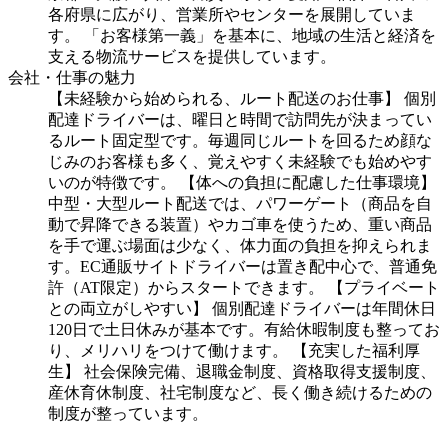
各府県に広がり、営業所やセンターを展開していま
す。 「お客様第一義」を基本に、地域の生活と経済を
支える物流サービスを提供しています。
会社・仕事の魅力
【未経験から始められる、ルート配送のお仕事】 個別
配達ドライバーは、曜日と時間で訪問先が決まってい
るルート固定型です。毎週同じルートを回るため顔な
じみのお客様も多く、覚えやすく未経験でも始めやす
いのが特徴です。 【体への負担に配慮した仕事環境】
中型・大型ルート配送では、パワーゲート（商品を自
動で昇降できる装置）やカゴ車を使うため、重い商品
を手で運ぶ場面は少なく、体力面の負担を抑えられま
す。EC通販サイトドライバーは置き配中心で、普通免
許（AT限定）からスタートできます。 【プライベート
との両立がしやすい】 個別配達ドライバーは年間休日
120日で土日休みが基本です。有給休暇制度も整ってお
り、メリハリをつけて働けます。 【充実した福利厚
生】 社会保険完備、退職金制度、資格取得支援制度、
産休育休制度、社宅制度など、長く働き続けるための
制度が整っています。