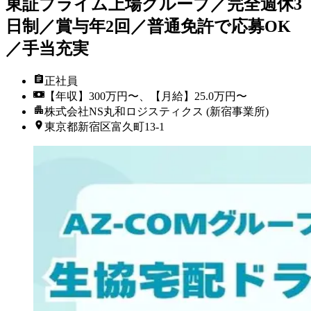
東証プライム上場グループ／完全週休3
日制／賞与年2回／普通免許で応募OK
／手当充実
正社員
【年収】300万円〜、【月給】25.0万円〜
株式会社NS丸和ロジスティクス (新宿事業所)
東京都新宿区富久町13-1