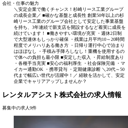
会社・仕事の魅力
＼安定企業で働くチャンス！杉崎リース工業グループ
の成長企業／ ■確かな基盤と成長性 創業50年以上の杉
崎リース工業のグループ会社として安定した事業基盤
を持ち、3年連続で新支店を開設するなど着実に成長を
続けています！ ■働きやすい環境が充実 ・週休2日制
で大型連休もしっかり確保 ・残業は月平均10～20時間
程度でメリハリある働き方 ・日帰り運行中心で泊まり
はほぼなし ・手積み手降ろしなし！重機を使用するの
で体への負担も最小限 ■安定した収入 ・昇給制度あり
・各種手当充実 ■安心の福利厚生 ・社会保険完備 ・マ
イカー通勤OK ・携帯貸与 ・定期健康診断 ＼20代～50
代まで幅広い世代が活躍中！／ 経験を活かして、安定
企業でキャリアアップしませんか？
レンタルアシスト株式会社の求人情報
募集中の求人
9
件