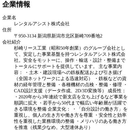
企業情報
企業名
レンタルアシスト株式会社
住所
〒950-3134 新潟県新潟市北区新崎709番地2
会社紹介
杉崎リース工業（昭和50年創業）のグループ会社とし
て、安定した事業基盤を持つレンタルアシスト株式会
社。安全をモットーに、操作・輸送・設計・整備まで
トータルにサポートを提供しています。 主な事業内
容： ・土木・建設現場への鉄板配送および引き揚げ
（全国ネットワークによる迅速対応） ・鉄板などの資
材の経年管理と整備 ・各種機材の点検・整備・修理 ・
CAD設計支援（データ作成、2D/3D変換等） 成長性：
・2020年から3年連続で新支店を立ち上げるなど事業を
順調に拡大 ・若手から50代まで幅広い年齢層が活躍で
きる環境を整備 企業文化： ・「自分設計の働き方」を
重視し、個人の生き方や働き方を尊重 ・安全性と効率
性を重視した業務環境の整備 ・メリハリのある働き方
を推進（残業少なめ、大型連休あり）