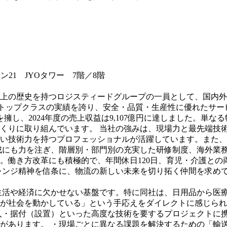
イン21 JYOタワー 7階／8階
0年以上の歴史を持つロジスティードグループの一員として、国
内トップクラスの実績を誇り、安全・品質・生産性に優れたサー
227名を擁し、2024年度の売上収益は9,107億円に達しました
くりに取り組んでいます。 当社の強みは、現場力と最先端技
い技術力を持つプロフェッショナルが活躍しています。また、
成にも力を注ぎ、階層別・部門別の充実した研修制度、海外業務
。働き方改革にも積極的で、年間休日120日、育児・介護と
レンジ精神を信条に、物流の新しい未来を切り拓く仲間を求め
流は生活や経済に欠かせない基盤です。特に同社は、日用品から
が社会を動かしている」という手応えをダイレクトに感じられる
入・据付（設置）といった高度な技術を要するプロジェクトに
があります。 ・現場ごとに異なる課題を解決するための「輸