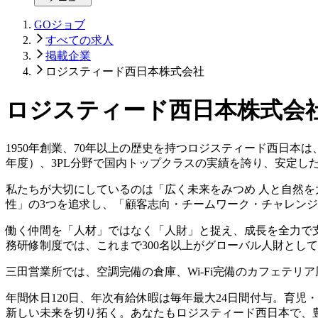
GOジョブ
すべての求人
掲載企業
ロジスティード西日本株式会社
ロジスティード西日本株式会
1950年創業、70年以上の歴史を持つロジスティード西日本は、国
年度）、3PL分野で国内トップクラスの実績を誇り、安定し
私たちが大切にしているのは「広く未来をみつめ 人と自然を
性」の3つを追求し、「顧客志向・チームワーク・チャレン
働く仲間を「人材」ではなく「人財」と捉え、成長を全力で
務研修制度では、これまで300名以上がグローバル人財とし
三田営業所では、空調完備の倉庫、Wi-Fi完備のカフェテリ
年間休日120日、年次有給休暇は毎年最大24日間付与。育
新しい未来を切り拓く。あなたもロジスティード西日本で、