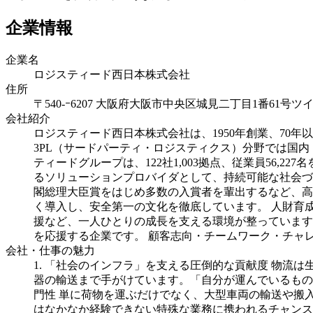
企業情報
企業名
ロジスティード西日本株式会社
住所
〒540-ｰ6207 大阪府大阪市中央区城見二丁目1番61号ツ
会社紹介
ロジスティード西日本株式会社は、1950年創業、7
3PL（サードパーティ・ロジスティクス）分野では国
ティードグループは、122社1,003拠点、従業員56,
るソリューションプロバイダとして、持続可能な社会づ
閣総理大臣賞をはじめ多数の入賞者を輩出するなど、高
く導入し、安全第一の文化を徹底しています。 人財育
援など、一人ひとりの成長を支える環境が整っています
を応援する企業です。 顧客志向・チームワーク・チャ
会社・仕事の魅力
1. 「社会のインフラ」を支える圧倒的な貢献度 物
器の輸送まで手がけています。「自分が運んでいるもの
門性 単に荷物を運ぶだけでなく、大型車両の輸送や搬
はなかなか経験できない特殊な業務に携われるチャンス