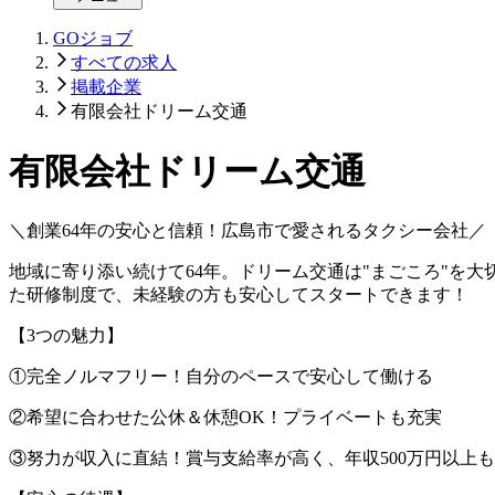
GOジョブ
すべての求人
掲載企業
有限会社ドリーム交通
有限会社ドリーム交通
＼創業64年の安心と信頼！広島市で愛されるタクシー会社／
地域に寄り添い続けて64年。ドリーム交通は"まごころ"を
た研修制度で、未経験の方も安心してスタートできます！
【3つの魅力】
①完全ノルマフリー！自分のペースで安心して働ける
②希望に合わせた公休＆休憩OK！プライベートも充実
③努力が収入に直結！賞与支給率が高く、年収500万円以上