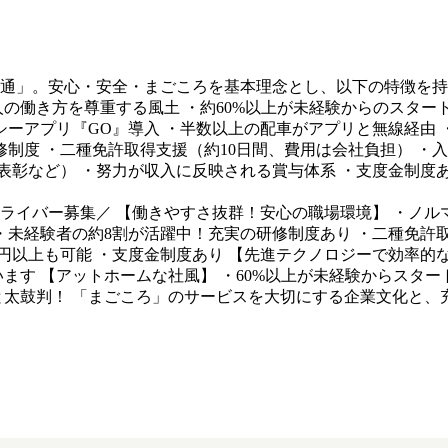
交通」。安心・安全・まごころを基本理念とし、以下の特徴を持
の働き方を尊重する風土 ・約60%以上が未経験からのスタート 
タクシーアプリ『GO』導入 ・半数以上の配車がアプリと無線経由
修制度 ・二種免許取得支援（約10日間、費用は会社負担） ・
表彰など） ・努力が収入に反映される賞与体系 ・支度金制度あり
ライバー募集／ 【働きやすさ抜群！安心の職場環境】 ・ノル
・未経験者の約8割が活躍中！充実の研修制度あり ・二種免許
円以上も可能 ・支度金制度あり 【先進テクノロジーで効率的な集
ます 【アットホームな社風】 ・60%以上が未経験からスター
と太鼓判！ 「まごころ」のサービスを大切にする企業文化と、