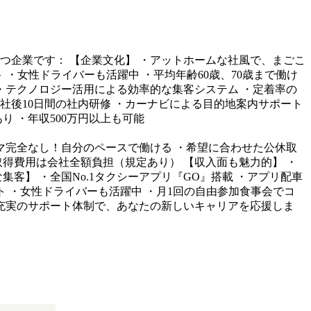
つ企業です： 【企業文化】 ・アットホームな社風で、まごこ
・女性ドライバーも活躍中 ・平均年齢60歳、70歳まで働け
 ・テクノロジー活用による効率的な集客システム ・定着率の
入社後10日間の社内研修 ・カーナビによる目的地案内サポート
 ・年収500万円以上も可能
マ完全なし！自分のペースで働ける ・希望に合わせた公休取
取得費用は会社全額負担（規定あり） 【収入面も魅力的】 ・
客】 ・全国No.1タクシーアプリ『GO』搭載 ・アプリ配車
ト ・女性ドライバーも活躍中 ・月1回の自由参加食事会でコ
充実のサポート体制で、あなたの新しいキャリアを応援しま