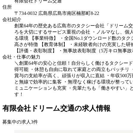
有限会社ドリーム交通
住所
〒734-0032 広島県広島市南区楠那町8-22
会社紹介
創業64年の歴史ある広島市のタクシー会社「ドリーム
ろを大切にするサービス重視の会社 ・ノルマなし、個人
る環境 【事業特徴】 ・全国No.1ダウンロード数の
高さが特徴 【教育体制】 ・未経験者向けの充実した研
【評価・表彰制度】 ・無事故表彰制度（5万キロ無事故
会社・仕事の魅力
＼創業64年の安心と信頼！自分らしく働けるタクシード
得可能 ・休憩も自由に取れて家庭との両立もバッチリ 
賞与の支給率が高く、頑張りが収入に直結 ・年収500万
と無線で効率的に集客 ・無理なく稼げる環境が整ってい
ミュニケーションも充実 ・先輩たちも「働きやすい」
す！
有限会社ドリーム交通の求人情報
募集中の求人
3
件