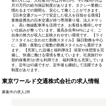
者の方には、入社後3か月は月40万円、その後9か月は
月35万円の給与保証制度があります。タクシー業務に
慣れるまでの期間も、安心して働くことができます。
【日本交通グループで安定した収入を目指せる環境】
業務提携先の日本交通が持つ専用乗り場、法人チケッ
ト、高い無線配車率を活用でき、お客様を獲得しやす
い仕組みが整っています。最高歩合率64%により、ご
自身の努力が収入に反映されやすい環境です。 【ライ
フスタイルに合わせた勤務スタイル】 隔日勤務を中心
に、昼勤・夜勤など複数の勤務スタイルから選択でき
ます。 【充実した設備と福利厚生】 浴室や休憩室を完
備し、快適に働ける環境を整えています。社員旅行や
契約保養所5か所も利用でき、福利厚生も充実していま
す。定年は65歳ですが、定年後も継続して活躍できる
制度があります。
東京ワールド交通株式会社の求人情報
募集中の求人
2
件