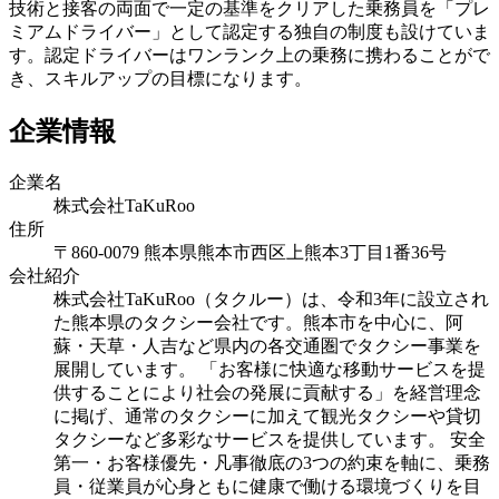
技術と接客の両面で一定の基準をクリアした乗務員を「プレ
ミアムドライバー」として認定する独自の制度も設けていま
す。認定ドライバーはワンランク上の乗務に携わることがで
き、スキルアップの目標になります。
企業情報
企業名
株式会社TaKuRoo
住所
〒860-0079 熊本県熊本市西区上熊本3丁目1番36号
会社紹介
株式会社TaKuRoo（タクルー）は、令和3年に設立され
た熊本県のタクシー会社です。熊本市を中心に、阿
蘇・天草・人吉など県内の各交通圏でタクシー事業を
展開しています。 「お客様に快適な移動サービスを提
供することにより社会の発展に貢献する」を経営理念
に掲げ、通常のタクシーに加えて観光タクシーや貸切
タクシーなど多彩なサービスを提供しています。 安全
第一・お客様優先・凡事徹底の3つの約束を軸に、乗務
員・従業員が心身ともに健康で働ける環境づくりを目