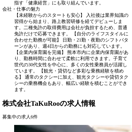
指す「健康経営」にも取り組んでいます。
会社・仕事の魅力
【未経験からのスタートも安心】 入社後は業界知識の
習得から始まり、路上教習研修を経てデビューしま
す。二種免許の取得費用は会社が負担するため、普通
免許だけで応募できます。 【自分のライフスタイルに
合わせた勤務が可能】 日勤・21勤・夜勤のシフトパタ
ーンがあり、週4日からの勤務にも対応しています。
【企業内保育園を完備】 熊本市内に企業内保育園があ
り、勤務時間に合わせて柔軟に利用できます。子育て
世代の30代女性を中心に、多くの女性乗務員が活躍し
ています。 【観光・貸切など多彩な乗務経験を積め
る】 通常のタクシーに加え、観光タクシーや貸切タク
シーの乗務機会もあり、幅広い経験を積むことができ
ます。
株式会社TaKuRooの求人情報
募集中の求人
6
件