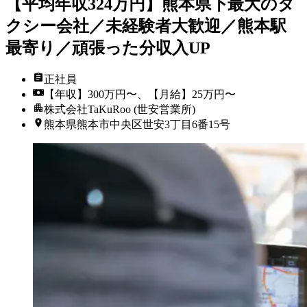
【平均年収324万円】熊本県下最大のタ
クシー会社／未経験者大歓迎／熊本駅
最寄り／頑張った分収入UP
正社員
【年収】300万円〜、【月給】25万円〜
株式会社TaKuRoo (世安営業所)
熊本県熊本市中央区世安3丁目6番15号