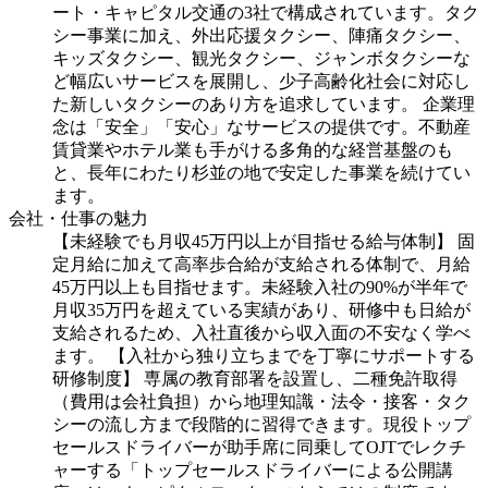
ート・キャピタル交通の3社で構成されています。タク
シー事業に加え、外出応援タクシー、陣痛タクシー、
キッズタクシー、観光タクシー、ジャンボタクシーな
ど幅広いサービスを展開し、少子高齢化社会に対応し
た新しいタクシーのあり方を追求しています。 企業理
念は「安全」「安心」なサービスの提供です。不動産
賃貸業やホテル業も手がける多角的な経営基盤のも
と、長年にわたり杉並の地で安定した事業を続けてい
ます。
会社・仕事の魅力
【未経験でも月収45万円以上が目指せる給与体制】 固
定月給に加えて高率歩合給が支給される体制で、月給
45万円以上も目指せます。未経験入社の90%が半年で
月収35万円を超えている実績があり、研修中も日給が
支給されるため、入社直後から収入面の不安なく学べ
ます。 【入社から独り立ちまでを丁寧にサポートする
研修制度】 専属の教育部署を設置し、二種免許取得
（費用は会社負担）から地理知識・法令・接客・タク
シーの流し方まで段階的に習得できます。現役トップ
セールスドライバーが助手席に同乗してOJTでレクチ
ャーする「トップセールスドライバーによる公開講