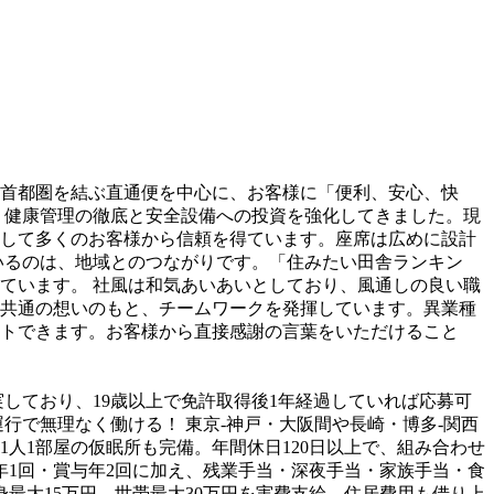
と首都圏を結ぶ直通便を中心に、お客様に「便利、安心、快
し、健康管理の徹底と安全設備への投資を強化してきました。現
して多くのお客様から信頼を得ています。座席は広めに設計
いるのは、地域とのつながりです。「住みたい田舎ランキン
ています。 社風は和気あいあいとしており、風通しの良い職
共通の想いのもと、チームワークを発揮しています。異業種
トできます。お客様から直接感謝の言葉をいただけること
しており、19歳以上で免許取得後1年経過していれば応募可
行で無理なく働ける！ 東京-神戸・大阪間や長崎・博多-関西
人1部屋の仮眠所も完備。年間休日120日以上で、組み合わせ
給年1回・賞与年2回に加え、残業手当・深夜手当・家族手当・食
最大15万円、世帯最大30万円を実費支給。住居費用も借り上