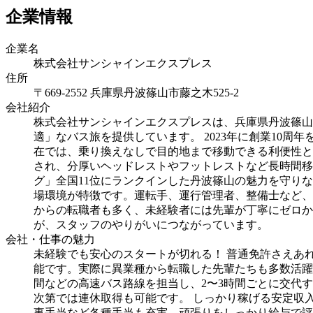
企業情報
企業名
株式会社サンシャインエクスプレス
住所
〒669-2552 兵庫県丹波篠山市藤之木525-2
会社紹介
株式会社サンシャインエクスプレスは、兵庫県丹波篠山
適」なバス旅を提供しています。 2023年に創業10
在では、乗り換えなしで目的地まで移動できる利便性と
され、分厚いヘッドレストやフットレストなど長時間移
グ」全国11位にランクインした丹波篠山の魅力を守り
場環境が特徴です。運転手、運行管理者、整備士など、
からの転職者も多く、未経験者には先輩が丁寧にゼロか
が、スタッフのやりがいにつながっています。
会社・仕事の魅力
未経験でも安心のスタートが切れる！ 普通免許さえあ
能です。実際に異業種から転職した先輩たちも多数活躍中
間などの高速バス路線を担当し、2〜3時間ごとに交代す
次第では連休取得も可能です。 しっかり稼げる安定収入！
事手当など各種手当も充実。頑張りをしっかり給与で評価