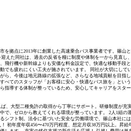
市を拠点に2013年に創業した高速乗合バス事業者です。篠山
周年を迎えた同社は、過去の反省を糧に制度や体制を一から見直
、飛行機や新幹線よりも安価な料金設定で、快適な移動手段と
動でも疲れにくい工夫が施されています。 同社が大切にして
ながら、今後は地元路線の拡張など、さらなる地域貢献を目指し
すべてのスタッフが「お客様に安心・快適なバス旅を」という
ら指導する体制が整っているため、安心してキャリアをスター
れば、大型二種免許の取得から丁寧にサポート。研修制度が充実
で、ゼロから教えてくれる環境が整っています。 2人1組の運
るシフト制。法令に基づいた安全な労働環境で、篠山本社には1
 初年度年収456〜470万円程度、想定月収38万円以上。昇
します。 充実の移住支援で新生活を応援！ 引越し費用は単身