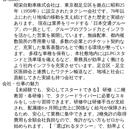
昭栄自動車株式会社は、東京都足立区を拠点に昭和25
年（1950年）に設立されたタクシー会社です。70年以
上にわたり地域の移動を支え続けてきた歴史と実績が
あります。 現在は業界をリードする「日本交通グルー
プ」の一員として、グループのブランド力とインフラ
を活かした営業を展開しています。無線配車、都内複
数箇所の専用乗り場、多数の企業とのチケット契約な
ど、充実した集客基盤のもとで働ける環境が整ってい
ます。 多様な車種を保有し、本社敷地内にはLPGスタ
ンドと洗車場を備えるなど、乗務員が効率よく働ける
よう社内インフラを充実させています。足立区・足立
区医師会と連携したワクチン輸送など、地域と社会に
貢献してきた実績も持つ会社です。
会社・仕事の魅力
【未経験でも、安心してスタートできる】 研修（二種
教習・各研修）で、タクシードライバーに必要なスキ
ルをしっかり習得できます。研修中は研修手当が支給
され、配属後6ヶ月間は売上に関係なく給与が保障され
るため、安心して業務に集中できます。2種免許の取得
費用も全額会社負担なので、免許がない方もゼロから
始められます。 【「選ばれるタクシー」で、効率よく