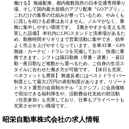
働ける】 無線配車、都内複数箇所の日本交通専用乗り
場、そして国内最大規模のアプリ配車『GOアプリ』。
これだけの集客の仕組みが整っているため、やみくも
に流しを続ける必要はありません。ノルマがなく、乗
務に集中しやすい環境です。 【働きやすさを支える充
実した設備】 本社内にLPGスタンドと洗車場があるた
め、勤務時間ギリギリまで営業活動に集中でき、効率
よく売上を上げやすくなっています。全車AT車・GPS
無線・カーナビ・ドラレコを完備しており、快適に乗
務できます。シフトは隔日勤務（早番・遅番）・昼日
勤・夜日勤など複数から選べるため、ご自身の生活ス
タイルに合わせた働き方が可能です。 【休日も充実、
ベネフィットも豊富】 無違反者にはベストドライバー
制度として最大2万円の表彰制度があります。リゾート
トラスト運営の会員制ホテル『エクシブ』に会員価格
で宿泊できる福利厚生や、活動費会社支給の部活動
（任意参加）も充実しており、仕事もプライベートも
充実させやすい職場です。
昭栄自動車株式会社の求人情報